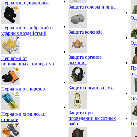
Перчатки одноразовые
Защита головы и лица
Од
Перчатки от вибраций и
Защита коленей
ударных воздействий
Од
Защита органов
Перчатки от
дыхания
пониженных температур
Пр
од
Защита органов слуха
Перчатки от порезов
Об
Защита при
Перчатки химически
проведении высотных
стойкие
работ
Го