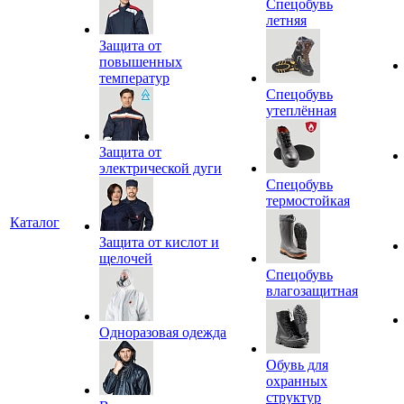
Спецобувь
летняя
Защита от
повышенных
температур
Спецобувь
утеплённая
Защита от
электрической дуги
Спецобувь
термостойкая
Каталог
Защита от кислот и
щелочей
Спецобувь
влагозащитная
Одноразовая одежда
Обувь для
охранных
структур