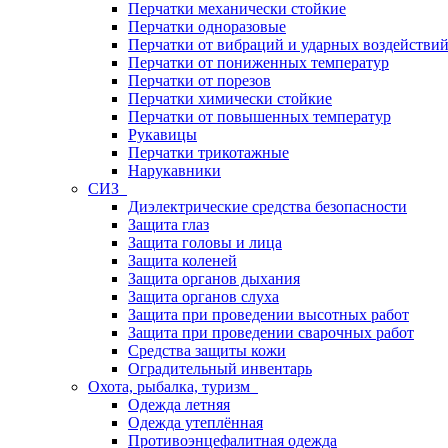
Перчатки механически стойкие
Перчатки одноразовые
Перчатки от вибраций и ударных воздействи
Перчатки от пониженных температур
Перчатки от порезов
Перчатки химически стойкие
Перчатки от повышенных температур
Рукавицы
Перчатки трикотажные
Нарукавники
СИЗ
Диэлектрические средства безопасности
Защита глаз
Защита головы и лица
Защита коленей
Защита органов дыхания
Защита органов слуха
Защита при проведении высотных работ
Защита при проведении сварочных работ
Средства защиты кожи
Оградительный инвентарь
Охота, рыбалка, туризм
Одежда летняя
Одежда утеплённая
Противоэнцефалитная одежда