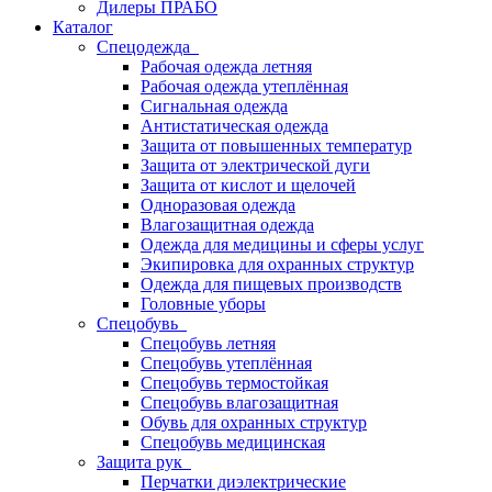
Дилеры ПРАБО
Каталог
Спецодежда
Рабочая одежда летняя
Рабочая одежда утеплённая
Сигнальная одежда
Антистатическая одежда
Защита от повышенных температур
Защита от электрической дуги
Защита от кислот и щелочей
Одноразовая одежда
Влагозащитная одежда
Одежда для медицины и сферы услуг
Экипировка для охранных структур
Одежда для пищевых производств
Головные уборы
Спецобувь
Спецобувь летняя
Спецобувь утеплённая
Спецобувь термостойкая
Спецобувь влагозащитная
Обувь для охранных структур
Спецобувь медицинская
Защита рук
Перчатки диэлектрические