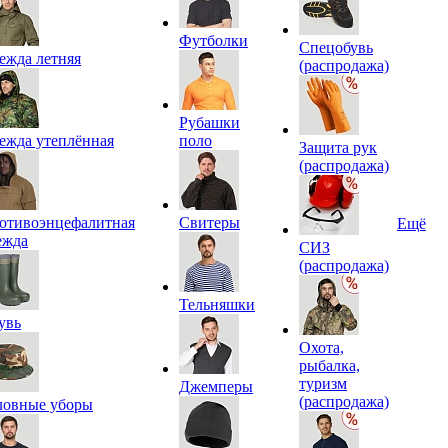
Футболки
Спецобувь
ежда летняя
(распродажа)
Рубашки
ежда утеплённая
поло
Защита рук
(распродажа)
отивоэнцефалитная
Свитеры
Ещё
ежда
СИЗ
(распродажа)
Тельняшки
увь
Охота,
рыбалка,
туризм
Джемперы
(распродажа)
ловные уборы