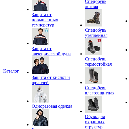
Спецобувь
летняя
Защита от
повышенных
температур
Спецобувь
утеплённая
Защита от
электрической дуги
Спецобувь
термостойкая
Каталог
Защита от кислот и
щелочей
Спецобувь
влагозащитная
Одноразовая одежда
Обувь для
охранных
структур