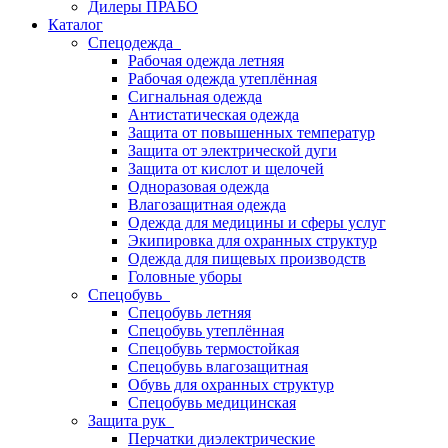
Дилеры ПРАБО
Каталог
Спецодежда
Рабочая одежда летняя
Рабочая одежда утеплённая
Сигнальная одежда
Антистатическая одежда
Защита от повышенных температур
Защита от электрической дуги
Защита от кислот и щелочей
Одноразовая одежда
Влагозащитная одежда
Одежда для медицины и сферы услуг
Экипировка для охранных структур
Одежда для пищевых производств
Головные уборы
Спецобувь
Спецобувь летняя
Спецобувь утеплённая
Спецобувь термостойкая
Спецобувь влагозащитная
Обувь для охранных структур
Спецобувь медицинская
Защита рук
Перчатки диэлектрические