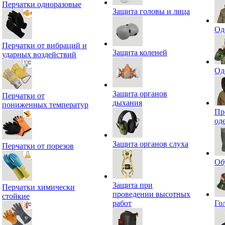
Перчатки одноразовые
Защита головы и лица
Од
Перчатки от вибраций и
Защита коленей
ударных воздействий
Од
Защита органов
Перчатки от
дыхания
пониженных температур
Пр
од
Защита органов слуха
Перчатки от порезов
Об
Защита при
Перчатки химически
проведении высотных
стойкие
работ
Го