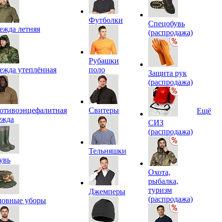
Футболки
Спецобувь
ежда летняя
(распродажа)
Рубашки
ежда утеплённая
поло
Защита рук
(распродажа)
отивоэнцефалитная
Свитеры
Ещё
ежда
СИЗ
(распродажа)
Тельняшки
увь
Охота,
рыбалка,
туризм
Джемперы
(распродажа)
ловные уборы