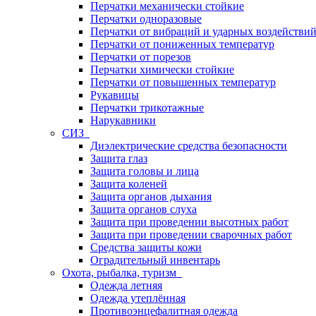
Перчатки механически стойкие
Перчатки одноразовые
Перчатки от вибраций и ударных воздействи
Перчатки от пониженных температур
Перчатки от порезов
Перчатки химически стойкие
Перчатки от повышенных температур
Рукавицы
Перчатки трикотажные
Нарукавники
СИЗ
Диэлектрические средства безопасности
Защита глаз
Защита головы и лица
Защита коленей
Защита органов дыхания
Защита органов слуха
Защита при проведении высотных работ
Защита при проведении сварочных работ
Средства защиты кожи
Оградительный инвентарь
Охота, рыбалка, туризм
Одежда летняя
Одежда утеплённая
Противоэнцефалитная одежда