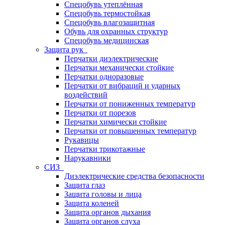
Спецобувь утеплённая
Спецобувь термостойкая
Спецобувь влагозащитная
Обувь для охранных структур
Спецобувь медицинская
Защита рук
Перчатки диэлектрические
Перчатки механически стойкие
Перчатки одноразовые
Перчатки от вибраций и ударных
воздействий
Перчатки от пониженных температур
Перчатки от порезов
Перчатки химически стойкие
Перчатки от повышенных температур
Рукавицы
Перчатки трикотажные
Нарукавники
СИЗ
Диэлектрические средства безопасности
Защита глаз
Защита головы и лица
Защита коленей
Защита органов дыхания
Защита органов слуха