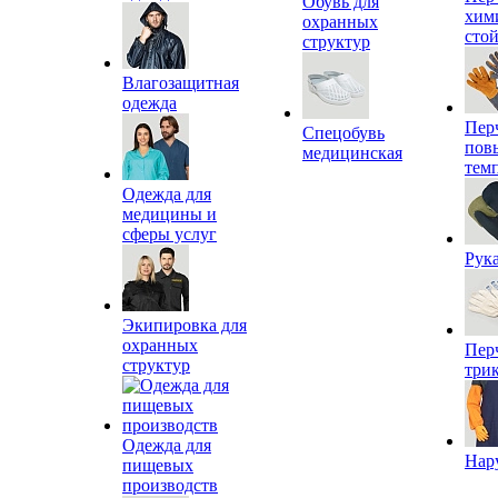
Обувь для
хим
охранных
сто
структур
Влагозащитная
одежда
Пер
Спецобувь
пов
медицинская
тем
Одежда для
медицины и
сферы услуг
Рук
Экипировка для
охранных
Пер
структур
три
Одежда для
Нар
пищевых
производств