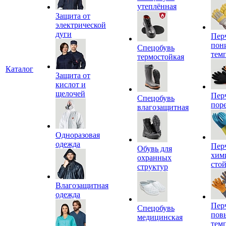
утеплённая
Защита от
электрической
дуги
Пер
пон
Спецобувь
тем
термостойкая
Каталог
Защита от
кислот и
щелочей
Пер
Спецобувь
пор
влагозащитная
Одноразовая
одежда
Пер
Обувь для
хим
охранных
сто
структур
Влагозащитная
одежда
Пер
Спецобувь
пов
медицинская
тем