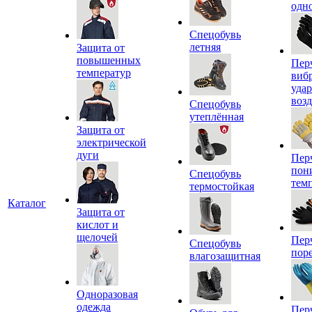
одн
Спецобувь
летняя
Защита от
повышенных
Пер
температур
виб
уда
воз
Спецобувь
утеплённая
Защита от
электрической
дуги
Пер
пон
Спецобувь
тем
термостойкая
Каталог
Защита от
кислот и
щелочей
Пер
Спецобувь
пор
влагозащитная
Одноразовая
одежда
Пер