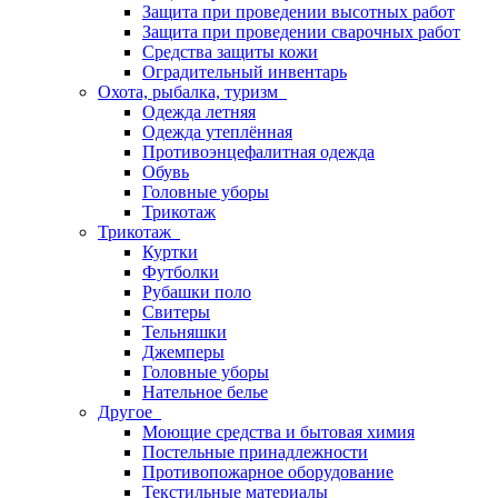
Защита при проведении высотных работ
Защита при проведении сварочных работ
Средства защиты кожи
Оградительный инвентарь
Охота, рыбалка, туризм
Одежда летняя
Одежда утеплённая
Противоэнцефалитная одежда
Обувь
Головные уборы
Трикотаж
Трикотаж
Куртки
Футболки
Рубашки поло
Свитеры
Тельняшки
Джемперы
Головные уборы
Нательное белье
Другое
Моющие средства и бытовая химия
Постельные принадлежности
Противопожарное оборудование
Текстильные материалы