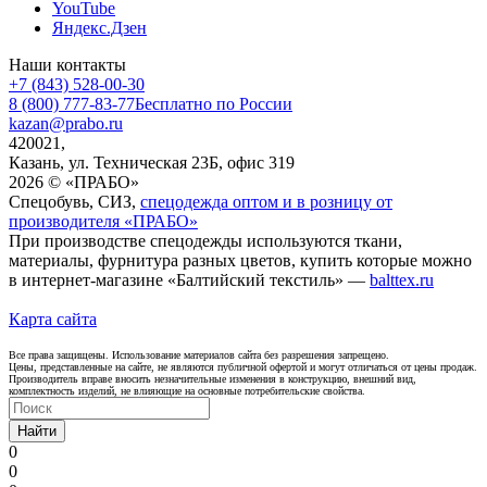
YouTube
Яндекс.Дзен
Наши контакты
+7 (843) 528-00-30
8 (800) 777-83-77
Бесплатно по России
kazan@prabo.ru
420021,
Казань, ул. Техническая 23Б, офис 319
2026 © «ПРАБО»
Спецобувь, СИЗ,
спецодежда оптом и в розницу от
производителя «ПРАБО»
При производстве спецодежды используются ткани,
материалы, фурнитура разных цветов, купить которые можно
в интернет-магазине «Балтийский текстиль» —
balttex.ru
Карта сайта
Все права защищены. Использование материалов сайта без разрешения запрещено.
Цены, представленные на сайте, не являются публичной офертой и могут отличаться от цены продаж.
Производитель вправе вносить незначительные изменения в конструкцию, внешний вид,
комплектность изделий, не влияющие на основные потребительские свойства.
Найти
0
0