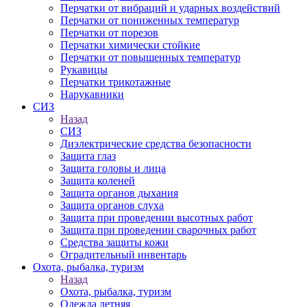
Перчатки от вибраций и ударных воздействий
Перчатки от пониженных температур
Перчатки от порезов
Перчатки химически стойкие
Перчатки от повышенных температур
Рукавицы
Перчатки трикотажные
Нарукавники
СИЗ
Назад
СИЗ
Диэлектрические средства безопасности
Защита глаз
Защита головы и лица
Защита коленей
Защита органов дыхания
Защита органов слуха
Защита при проведении высотных работ
Защита при проведении сварочных работ
Средства защиты кожи
Оградительный инвентарь
Охота, рыбалка, туризм
Назад
Охота, рыбалка, туризм
Одежда летняя