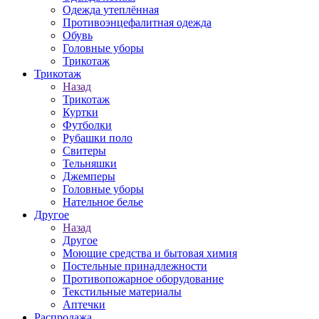
Одежда утеплённая
Противоэнцефалитная одежда
Обувь
Головные уборы
Трикотаж
Трикотаж
Назад
Трикотаж
Куртки
Футболки
Рубашки поло
Свитеры
Тельняшки
Джемперы
Головные уборы
Нательное белье
Другое
Назад
Другое
Моющие средства и бытовая химия
Постельные принадлежности
Противопожарное оборудование
Текстильные материалы
Аптечки
Распродажа