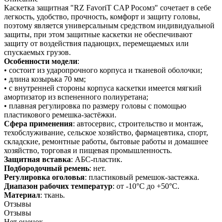
Каскетка защитная "RZ FavoriT CAP Росомз" сочетает в себе
легкость, удобство, прочность, комфорт и защиту головы,
поэтому является универсальным средством индивидуальной
защиты, при этом защитные каскетки не обеспечивают
защиту от воздействия падающих, перемещаемых или
спускаемых грузов.
Особенности модели
:
• состоит из ударопрочного корпуса и тканевой оболочки;
• длина козырька 70 мм;
• с внутренней стороны корпуса каскетки имеется мягкий
амортизатор из вспененного полиуретана;
• плавная регулировка по размеру головы с помощью
пластикового ремешка-застёжки.
Сфера применения
: автосервис, строительство и монтаж,
техобслуживание, сельское хозяйство, фармацевтика, спорт,
складские, ремонтные работы, бытовые работы и домашнее
хозяйство, торговая и пищевая промышленность.
Защитная вставка
: АБС-пластик.
Подбородочный ремень
: нет.
Регулировка оголовья
: пластиковый ремешок-застежка.
Диапазон рабочих температур
: от -10°С до +50°С.
Материал
: ткань.
Отзывы
Отзывы
Нет оценок