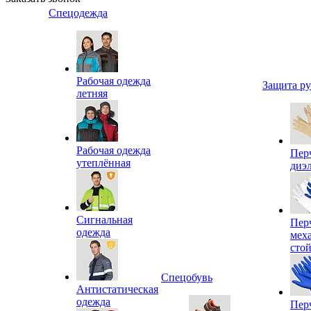
Спецодежда
Рабочая одежда
Защита р
летняя
Рабочая одежда
Пер
утеплённая
диэ
Сигнальная
Пер
одежда
мех
сто
Спецобувь
Антистатическая
одежда
Пер