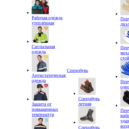
Рабочая одежда
Пер
утеплённая
диэ
Сигнальная
Пер
одежда
мех
сто
Спецобувь
Антистатическая
одежда
Пер
одн
Спецобувь
летняя
Защита от
повышенных
Пер
температур
виб
уда
воз
Спецобувь