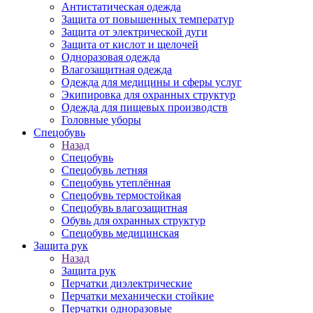
Антистатическая одежда
Защита от повышенных температур
Защита от электрической дуги
Защита от кислот и щелочей
Одноразовая одежда
Влагозащитная одежда
Одежда для медицины и сферы услуг
Экипировка для охранных структур
Одежда для пищевых производств
Головные уборы
Спецобувь
Назад
Спецобувь
Спецобувь летняя
Спецобувь утеплённая
Спецобувь термостойкая
Спецобувь влагозащитная
Обувь для охранных структур
Спецобувь медицинская
Защита рук
Назад
Защита рук
Перчатки диэлектрические
Перчатки механически стойкие
Перчатки одноразовые