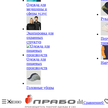
Одежда для
медицины и
сферы услуг
Рук
Экипировка для
охранных
Пер
структур
три
Одежда для
Нар
пищевых
производств
Головные уборы
МЕНЮ
Сравнение
0