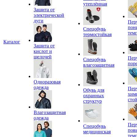
утеплённая
Защита от
электрической
дуги
Пер
пон
Спецобувь
тем
термостойкая
Каталог
Защита от
кислот и
щелочей
Пер
Спецобувь
пор
влагозащитная
Одноразовая
одежда
Пер
Обувь для
хим
охранных
сто
структур
Влагозащитная
одежда
Пер
Спецобувь
пов
медицинская
тем