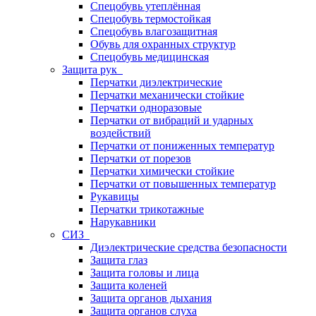
Спецобувь утеплённая
Спецобувь термостойкая
Спецобувь влагозащитная
Обувь для охранных структур
Спецобувь медицинская
Защита рук
Перчатки диэлектрические
Перчатки механически стойкие
Перчатки одноразовые
Перчатки от вибраций и ударных
воздействий
Перчатки от пониженных температур
Перчатки от порезов
Перчатки химически стойкие
Перчатки от повышенных температур
Рукавицы
Перчатки трикотажные
Нарукавники
СИЗ
Диэлектрические средства безопасности
Защита глаз
Защита головы и лица
Защита коленей
Защита органов дыхания
Защита органов слуха