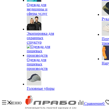
Одежда для
медицины и
сферы услуг
Рук
Экипировка для
охранных
Пер
структур
три
Одежда для
Нар
пищевых
производств
Головные уборы
МЕНЮ
Сравнение
0