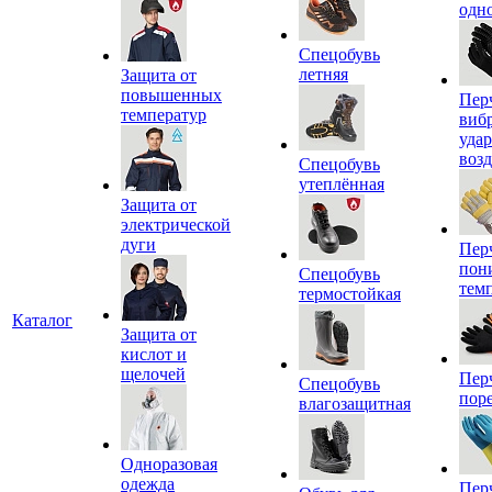
одн
Спецобувь
летняя
Защита от
повышенных
Пер
температур
виб
уда
воз
Спецобувь
утеплённая
Защита от
электрической
дуги
Пер
пон
Спецобувь
тем
термостойкая
Каталог
Защита от
кислот и
щелочей
Пер
Спецобувь
пор
влагозащитная
Одноразовая
одежда
Пер