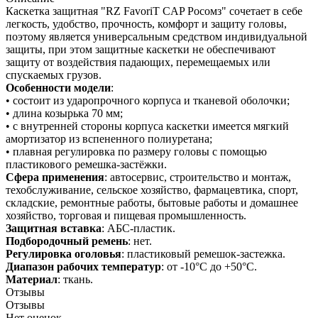
Каскетка защитная "RZ FavoriT CAP Росомз" сочетает в себе
легкость, удобство, прочность, комфорт и защиту головы,
поэтому является универсальным средством индивидуальной
защиты, при этом защитные каскетки не обеспечивают
защиту от воздействия падающих, перемещаемых или
спускаемых грузов.
Особенности модели
:
• состоит из ударопрочного корпуса и тканевой оболочки;
• длина козырька 70 мм;
• с внутренней стороны корпуса каскетки имеется мягкий
амортизатор из вспененного полиуретана;
• плавная регулировка по размеру головы с помощью
пластикового ремешка-застёжки.
Сфера применения
: автосервис, строительство и монтаж,
техобслуживание, сельское хозяйство, фармацевтика, спорт,
складские, ремонтные работы, бытовые работы и домашнее
хозяйство, торговая и пищевая промышленность.
Защитная вставка
: АБС-пластик.
Подбородочный ремень
: нет.
Регулировка оголовья
: пластиковый ремешок-застежка.
Диапазон рабочих температур
: от -10°С до +50°С.
Материал
: ткань.
Отзывы
Отзывы
Нет оценок