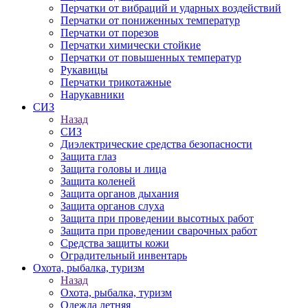
Перчатки от вибраций и ударных воздействий
Перчатки от пониженных температур
Перчатки от порезов
Перчатки химически стойкие
Перчатки от повышенных температур
Рукавицы
Перчатки трикотажные
Нарукавники
СИЗ
Назад
СИЗ
Диэлектрические средства безопасности
Защита глаз
Защита головы и лица
Защита коленей
Защита органов дыхания
Защита органов слуха
Защита при проведении высотных работ
Защита при проведении сварочных работ
Средства защиты кожи
Оградительный инвентарь
Охота, рыбалка, туризм
Назад
Охота, рыбалка, туризм
Одежда летняя