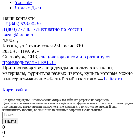
YouTube
Яндекс.Дзен
Наши контакты
+7 (843) 528-00-30
8 (800) 777-83-77
Бесплатно по России
kazan@prabo.ru
420021,
Казань, ул. Техническая 23Б, офис 319
2026 © «ПРАБО»
Спецобувь, СИЗ,
спецодежда оптом и в розницу от
производителя «ПРАБО»
При производстве спецодежды используются ткани,
материалы, фурнитура разных цветов, купить которые можно
в интернет-магазине «Балтийский текстиль» —
balttex.ru
Карта сайта
Все права защищены. Использование материалов сайта без разрешения запрещено.
Цены, представленные на сайте, не являются публичной офертой и могут отличаться от цены продаж.
Производитель вправе вносить незначительные изменения в конструкцию, внешний вид,
комплектность изделий, не влияющие на основные потребительские свойства.
Найти
0
0