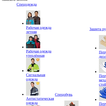
Спецодежда
Рабочая одежда
Защита р
летняя
Рабочая одежда
Пер
утеплённая
диэ
Сигнальная
Пер
одежда
мех
сто
Спецобувь
Антистатическая
одежда
Пер