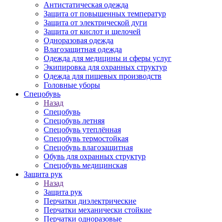
Антистатическая одежда
Защита от повышенных температур
Защита от электрической дуги
Защита от кислот и щелочей
Одноразовая одежда
Влагозащитная одежда
Одежда для медицины и сферы услуг
Экипировка для охранных структур
Одежда для пищевых производств
Головные уборы
Спецобувь
Назад
Спецобувь
Спецобувь летняя
Спецобувь утеплённая
Спецобувь термостойкая
Спецобувь влагозащитная
Обувь для охранных структур
Спецобувь медицинская
Защита рук
Назад
Защита рук
Перчатки диэлектрические
Перчатки механически стойкие
Перчатки одноразовые