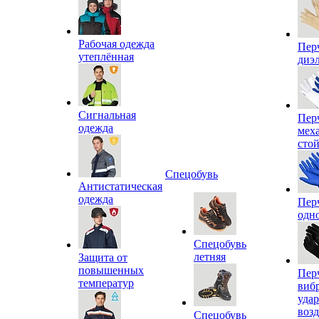
Рабочая одежда
Пер
утеплённая
диэ
Сигнальная
Пер
одежда
мех
сто
Спецобувь
Антистатическая
одежда
Пер
одн
Спецобувь
летняя
Защита от
повышенных
Пер
температур
виб
уда
воз
Спецобувь