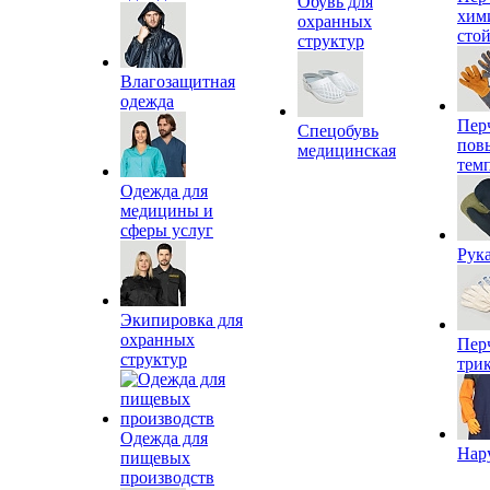
Обувь для
хим
охранных
сто
структур
Влагозащитная
одежда
Пер
Спецобувь
пов
медицинская
тем
Одежда для
медицины и
сферы услуг
Рук
Экипировка для
охранных
Пер
структур
три
Одежда для
Нар
пищевых
производств