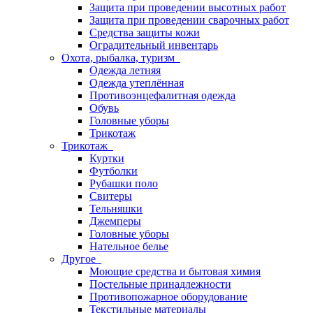
Защита при проведении высотных работ
Защита при проведении сварочных работ
Средства защиты кожи
Оградительный инвентарь
Охота, рыбалка, туризм
Одежда летняя
Одежда утеплённая
Противоэнцефалитная одежда
Обувь
Головные уборы
Трикотаж
Трикотаж
Куртки
Футболки
Рубашки поло
Свитеры
Тельняшки
Джемперы
Головные уборы
Нательное белье
Другое
Моющие средства и бытовая химия
Постельные принадлежности
Противопожарное оборудование
Текстильные материалы