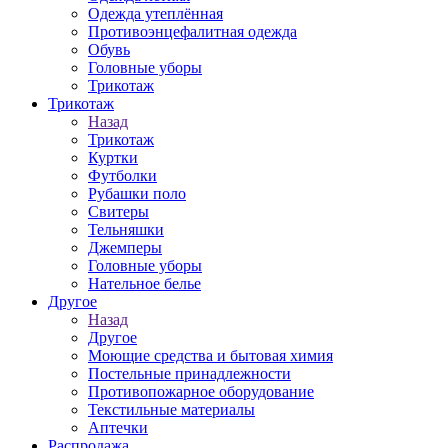
Одежда утеплённая
Противоэнцефалитная одежда
Обувь
Головные уборы
Трикотаж
Трикотаж
Назад
Трикотаж
Куртки
Футболки
Рубашки поло
Свитеры
Тельняшки
Джемперы
Головные уборы
Нательное белье
Другое
Назад
Другое
Моющие средства и бытовая химия
Постельные принадлежности
Противопожарное оборудование
Текстильные материалы
Аптечки
Распродажа