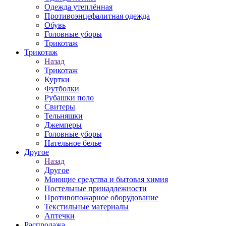
Одежда утеплённая
Противоэнцефалитная одежда
Обувь
Головные уборы
Трикотаж
Трикотаж
Назад
Трикотаж
Куртки
Футболки
Рубашки поло
Свитеры
Тельняшки
Джемперы
Головные уборы
Нательное белье
Другое
Назад
Другое
Моющие средства и бытовая химия
Постельные принадлежности
Противопожарное оборудование
Текстильные материалы
Аптечки
Распродажа