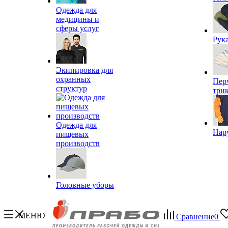
Одежда для
медицины и
сферы услуг
Рук
Экипировка для
охранных
Пер
структур
три
Одежда для
Нар
пищевых
производств
Головные уборы
МЕНЮ
Сравнение
0