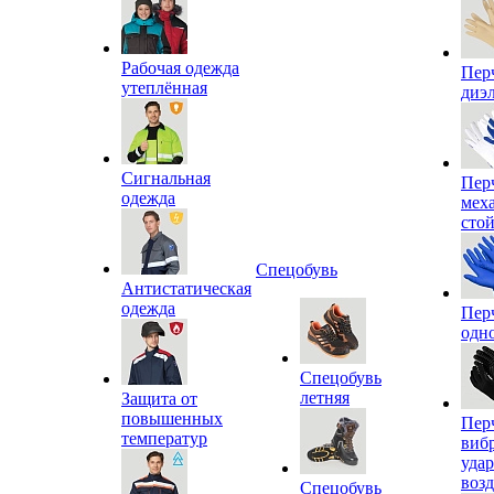
Рабочая одежда
Пер
утеплённая
диэ
Сигнальная
Пер
одежда
мех
сто
Спецобувь
Антистатическая
одежда
Пер
одн
Спецобувь
летняя
Защита от
повышенных
Пер
температур
виб
уда
воз
Спецобувь