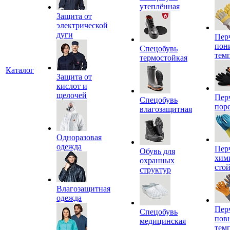
утеплённая
Защита от
электрической
дуги
Пер
пон
Спецобувь
тем
термостойкая
Каталог
Защита от
кислот и
щелочей
Пер
Спецобувь
пор
влагозащитная
Одноразовая
одежда
Пер
Обувь для
хим
охранных
сто
структур
Влагозащитная
одежда
Пер
Спецобувь
пов
медицинская
тем