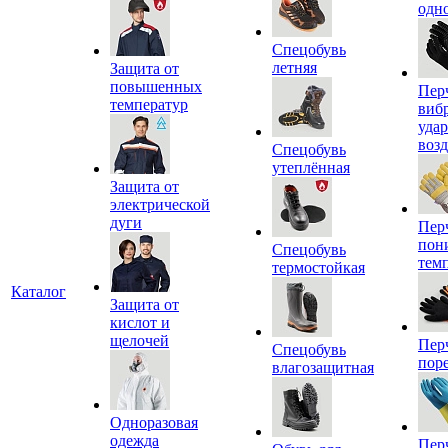
одн
Спецобувь
летняя
Защита от
повышенных
Пер
температур
виб
уда
воз
Спецобувь
утеплённая
Защита от
электрической
дуги
Пер
пон
Спецобувь
тем
термостойкая
Каталог
Защита от
кислот и
щелочей
Пер
Спецобувь
пор
влагозащитная
Одноразовая
одежда
Пер