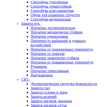
Спецобувь утеплённая
Спецобувь термостойкая
Спецобувь влагозащитная
Обувь для охранных структур
Спецобувь медицинская
Защита рук
Перчатки диэлектрические
Перчатки механически стойкие
Перчатки одноразовые
Перчатки от вибраций и ударных
воздействий
Перчатки от пониженных температур
Перчатки от порезов
Перчатки химически стойкие
Перчатки от повышенных температур
Рукавицы
Перчатки трикотажные
Нарукавники
СИЗ
Диэлектрические средства безопасности
Защита глаз
Защита головы и лица
Защита коленей
Защита органов дыхания
Защита органов слуха