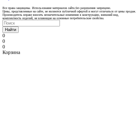
Все права защищены. Использование материалов сайта без разрешения запрещено.
Цены, представленные на сайте, не являются публичной офертой и могут отличаться от цены продаж.
Производитель вправе вносить незначительные изменения в конструкцию, внешний вид,
комплектность изделий, не влияющие на основные потребительские свойства.
Найти
0
0
0
Корзина