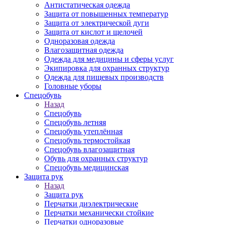
Антистатическая одежда
Защита от повышенных температур
Защита от электрической дуги
Защита от кислот и щелочей
Одноразовая одежда
Влагозащитная одежда
Одежда для медицины и сферы услуг
Экипировка для охранных структур
Одежда для пищевых производств
Головные уборы
Спецобувь
Назад
Спецобувь
Спецобувь летняя
Спецобувь утеплённая
Спецобувь термостойкая
Спецобувь влагозащитная
Обувь для охранных структур
Спецобувь медицинская
Защита рук
Назад
Защита рук
Перчатки диэлектрические
Перчатки механически стойкие
Перчатки одноразовые