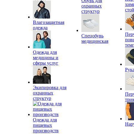
Обувь для
хим
охранных
сто
структур
Влагозащитная
одежда
Пер
Спецобувь
пов
медицинская
тем
Одежда для
медицины и
сферы услуг
Рук
Экипировка для
охранных
Пер
структур
три
Одежда для
Нар
пищевых
производств