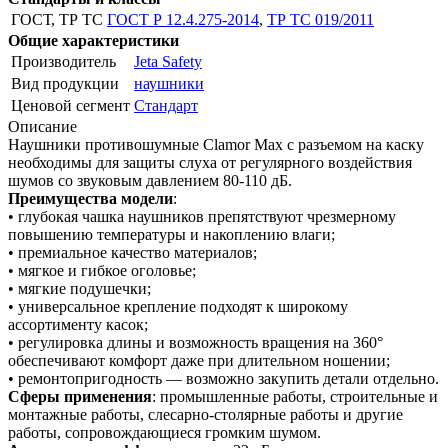
ГОСТ, ТР ТС
ГОСТ Р 12.4.275-2014
,
ТР ТС 019/2011
Общие характеристики
Производитель
Jeta Safety
Вид продукции
наушники
Ценовой сегмент
Стандарт
Описание
Наушники противошумные Clamor Max с разъемом на каску
необходимы для защиты слуха от регулярного воздействия
шумов со звуковым давлением 80-110 дБ.
Преимущества модели
:
• глубокая чашка наушников препятствуют чрезмерному
повышению температуры и накоплению влаги;
• премиальное качество материалов;
• мягкое и гибкое оголовье;
• мягкие подушечки;
• универсальное крепление подходят к широкому
ассортименту касок;
• регулировка длины и возможность вращения на 360°
обеспечивают комфорт даже при длительном ношении;
• ремонтопригодность — возможно закупить детали отдельно.
Сферы применения
: промышленные работы, строительные и
монтажные работы, слесарно-столярные работы и другие
работы, сопровождающиеся громким шумом.