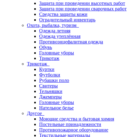
Защита при проведении высотных работ
Защита при проведении сварочных работ
Средства защиты кожи
Оградительный инвентарь
Охота, рыбалка, туризм
Одежда летняя
Одежда утеплённая
Противоэнцефалитная одежда
Обувь
Головные уборы
Трикотаж
Трикотаж
Куртки
Футболки
Рубашки поло
Свитеры
Тельняшки
Джемперы
Головные уборы
Нательное белье
Другое
Моющие средства и бытовая химия
Постельные принадлежности
Противопожарное оборудование
Текстильные материалы