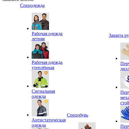
Спецодежда
Рабочая одежда
Защита р
летняя
Рабочая одежда
Пер
утеплённая
диэ
Сигнальная
Пер
одежда
мех
сто
Спецобувь
Антистатическая
одежда
Пер