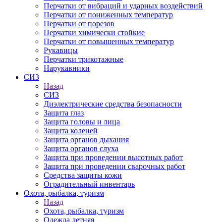
Перчатки от вибраций и ударных воздействий
Перчатки от пониженных температур
Перчатки от порезов
Перчатки химически стойкие
Перчатки от повышенных температур
Рукавицы
Перчатки трикотажные
Нарукавники
СИЗ
Назад
СИЗ
Диэлектрические средства безопасности
Защита глаз
Защита головы и лица
Защита коленей
Защита органов дыхания
Защита органов слуха
Защита при проведении высотных работ
Защита при проведении сварочных работ
Средства защиты кожи
Оградительный инвентарь
Охота, рыбалка, туризм
Назад
Охота, рыбалка, туризм
Одежда летняя