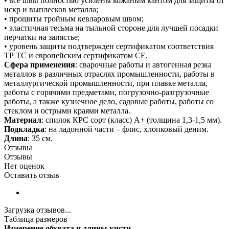
• все швы полностью усилены кожаным кантом для защиты от
искр и выплесков металла;
• прошиты тройным кевларовым швом;
• эластичная тесьма на тыльной стороне для лучшей посадки
перчатки на запястье;
• уровень защиты подтвержден сертификатом соответствия
ТР ТС и европейским сертификатом СЕ.
Сфера применения
: сварочные работы и автогенная резка
металлов в различных отраслях промышленности, работы в
металлургической промышленности, при плавке металла,
работы с горячими предметами, погрузочно-разгрузочные
работы, а также кузнечное дело, садовые работы, работы со
стеклом и острыми краями металла.
Материал
: спилок КРС сорт (класс) А+ (толщина 1,3-1,5 мм).
Подкладка
: на ладонной части – флис, хлопковый деним.
Длина
: 35 см.
Отзывы
Отзывы
Нет оценок
Оставить отзыв
Загрузка отзывов...
Таблица размеров
Измерение обхвата и длины кисти