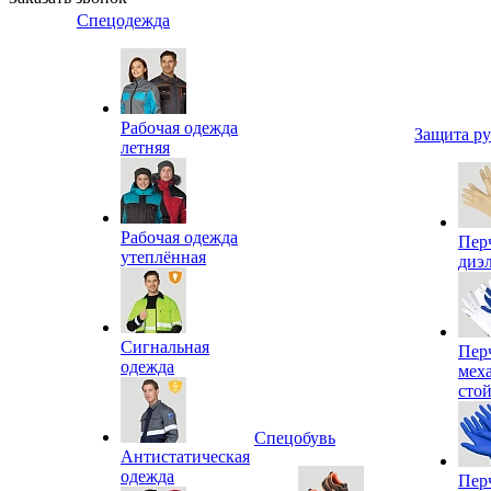
Спецодежда
Рабочая одежда
Защита р
летняя
Рабочая одежда
Пер
утеплённая
диэ
Сигнальная
Пер
одежда
мех
сто
Спецобувь
Антистатическая
одежда
Пер