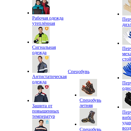
Рабочая одежда
Пер
утеплённая
диэ
Сигнальная
Пер
одежда
мех
сто
Спецобувь
Антистатическая
одежда
Пер
одн
Спецобувь
летняя
Защита от
повышенных
Пер
температур
виб
уда
воз
Спецобувь