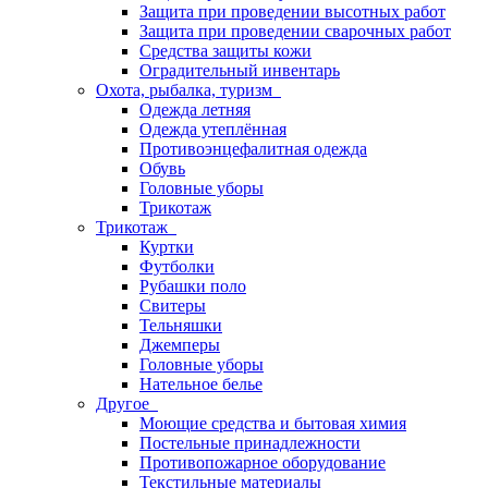
Защита при проведении высотных работ
Защита при проведении сварочных работ
Средства защиты кожи
Оградительный инвентарь
Охота, рыбалка, туризм
Одежда летняя
Одежда утеплённая
Противоэнцефалитная одежда
Обувь
Головные уборы
Трикотаж
Трикотаж
Куртки
Футболки
Рубашки поло
Свитеры
Тельняшки
Джемперы
Головные уборы
Нательное белье
Другое
Моющие средства и бытовая химия
Постельные принадлежности
Противопожарное оборудование
Текстильные материалы