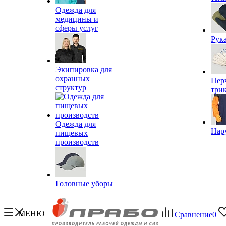
Одежда для
медицины и
сферы услуг
Рук
Экипировка для
охранных
Пер
структур
три
Одежда для
Нар
пищевых
производств
Головные уборы
МЕНЮ
Сравнение
0