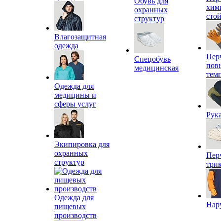
Обувь для
хим
охранных
сто
структур
Влагозащитная
одежда
Пер
Спецобувь
пов
медицинская
тем
Одежда для
медицины и
сферы услуг
Рук
Экипировка для
охранных
Пер
структур
три
Одежда для
Нар
пищевых
производств