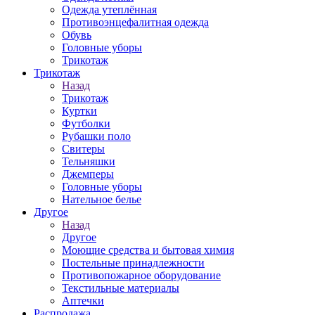
Одежда утеплённая
Противоэнцефалитная одежда
Обувь
Головные уборы
Трикотаж
Трикотаж
Назад
Трикотаж
Куртки
Футболки
Рубашки поло
Свитеры
Тельняшки
Джемперы
Головные уборы
Нательное белье
Другое
Назад
Другое
Моющие средства и бытовая химия
Постельные принадлежности
Противопожарное оборудование
Текстильные материалы
Аптечки
Распродажа