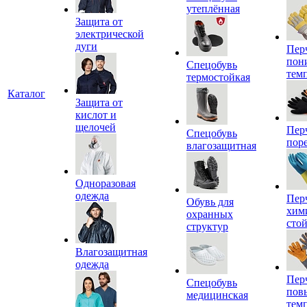
утеплённая
Защита от
электрической
дуги
Пер
пон
Спецобувь
тем
термостойкая
Каталог
Защита от
кислот и
щелочей
Пер
Спецобувь
пор
влагозащитная
Одноразовая
одежда
Пер
Обувь для
хим
охранных
сто
структур
Влагозащитная
одежда
Пер
Спецобувь
пов
медицинская
тем