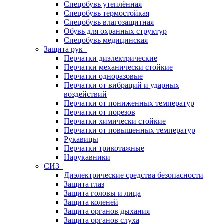
Спецобувь утеплённая
Спецобувь термостойкая
Спецобувь влагозащитная
Обувь для охранных структур
Спецобувь медицинская
Защита рук
Перчатки диэлектрические
Перчатки механически стойкие
Перчатки одноразовые
Перчатки от вибраций и ударных
воздействий
Перчатки от пониженных температур
Перчатки от порезов
Перчатки химически стойкие
Перчатки от повышенных температур
Рукавицы
Перчатки трикотажные
Нарукавники
СИЗ
Диэлектрические средства безопасности
Защита глаз
Защита головы и лица
Защита коленей
Защита органов дыхания
Защита органов слуха