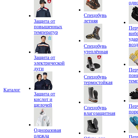
одн
Спецобувь
летняя
Защита от
повышенных
Пер
температур
виб
уда
воз
Спецобувь
утеплённая
Защита от
электрической
дуги
Пер
пон
Спецобувь
тем
термостойкая
Каталог
Защита от
кислот и
щелочей
Пер
Спецобувь
пор
влагозащитная
Одноразовая
одежда
Пер