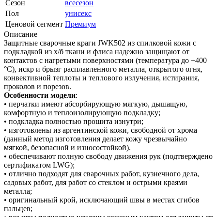
Сезон
всесезон
Пол
унисекс
Ценовой сегмент
Премиум
Описание
Защитные сварочные краги JWK502 из спилковой кожи с
подкладкой из х/б ткани и флиса надежно защищают от
контактов с нагретыми поверхностями (температура до +400
°С), искр и брызг расплавленного металла, открытого огня,
конвективной теплоты и теплового излучения, истирания,
проколов и порезов.
Особенности модели
:
• перчатки имеют абсорбирующую мягкую, дышащую,
комфортную и теплоизолирующую подкладку;
• подкладка полностью прошита изнутри;
• изготовлены из аргентинской кожи, свободной от хрома
(данный метод изготовления делает кожу чрезвычайно
мягкой, безопасной и износостойкой).
• обеспечивают полную свободу движения рук (подтверждено
сертификатом LWG);
• отлично подходят для сварочных работ, кузнечного дела,
садовых работ, для работ со стеклом и острыми краями
металла;
• оригинальный крой, исключающий швы в местах сгибов
пальцев;