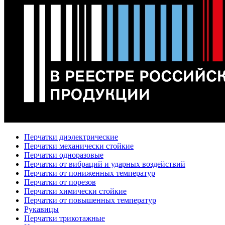
Перчатки диэлектрические
Перчатки механически стойкие
Перчатки одноразовые
Перчатки от вибраций и ударных воздействий
Перчатки от пониженных температур
Перчатки от порезов
Перчатки химически стойкие
Перчатки от повышенных температур
Рукавицы
Перчатки трикотажные