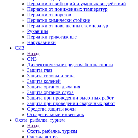
Перчатки от вибраций и ударных воздействий
Перчатки от пониженных температур
Перчатки от порезов
Перчатки химически стойкие
Перчатки от повышенных температур
Рукавицы
Перчатки трикотажные
Нарукавники
СИЗ
Назад
СИЗ
Диэлектрические средства безопасности
Защита глаз
Защита головы и лица
Защита коленей
Защита органов дыхания
Защита органов слуха
Защита при проведении высотных работ
Защита при проведении сварочных работ
Средства защиты кожи
Оградительный инвентарь
Охота, рыбалка, туризм
Назад
Охота, рыбалка, туризм
Одежда летняя