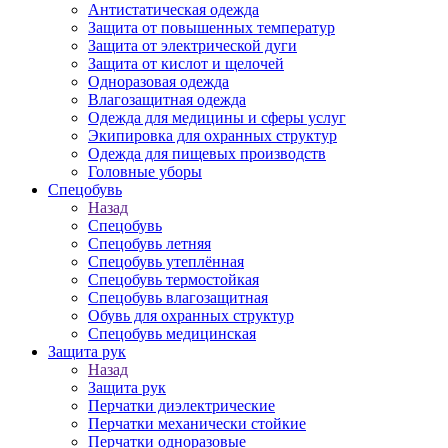
Антистатическая одежда
Защита от повышенных температур
Защита от электрической дуги
Защита от кислот и щелочей
Одноразовая одежда
Влагозащитная одежда
Одежда для медицины и сферы услуг
Экипировка для охранных структур
Одежда для пищевых производств
Головные уборы
Спецобувь
Назад
Спецобувь
Спецобувь летняя
Спецобувь утеплённая
Спецобувь термостойкая
Спецобувь влагозащитная
Обувь для охранных структур
Спецобувь медицинская
Защита рук
Назад
Защита рук
Перчатки диэлектрические
Перчатки механически стойкие
Перчатки одноразовые