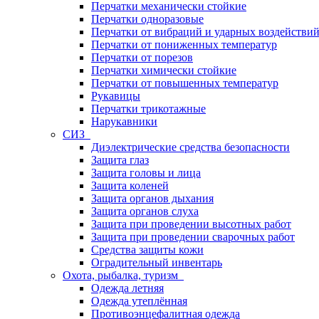
Перчатки механически стойкие
Перчатки одноразовые
Перчатки от вибраций и ударных воздействи
Перчатки от пониженных температур
Перчатки от порезов
Перчатки химически стойкие
Перчатки от повышенных температур
Рукавицы
Перчатки трикотажные
Нарукавники
СИЗ
Диэлектрические средства безопасности
Защита глаз
Защита головы и лица
Защита коленей
Защита органов дыхания
Защита органов слуха
Защита при проведении высотных работ
Защита при проведении сварочных работ
Средства защиты кожи
Оградительный инвентарь
Охота, рыбалка, туризм
Одежда летняя
Одежда утеплённая
Противоэнцефалитная одежда