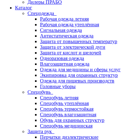
Дилеры ПРАБО
Каталог
Спецодежда
Рабочая одежда летняя
Рабочая одежда утеплённая
Сигнальная одежда
Антистатическая одежда
Защита от повышенных температур
Защита от электрической дуги
Защита от кислот и щелочей
Одноразовая одежда
Влагозащитная одежда
Одежда для медицины и сферы услуг
Экипировка для охранных структур
Одежда для пищевых производств
Головные уборы
Спецобувь
Спецобувь летняя
Спецобувь утеплённая
Спецобувь термостойкая
Спецобувь влагозащитная
Обувь для охранных структур
Спецобувь медицинская
Защита рук
Перчатки диэлектрические