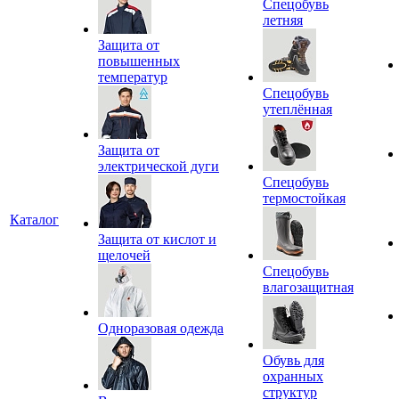
Спецобувь
летняя
Защита от
повышенных
температур
Спецобувь
утеплённая
Защита от
электрической дуги
Спецобувь
термостойкая
Каталог
Защита от кислот и
щелочей
Спецобувь
влагозащитная
Одноразовая одежда
Обувь для
охранных
структур