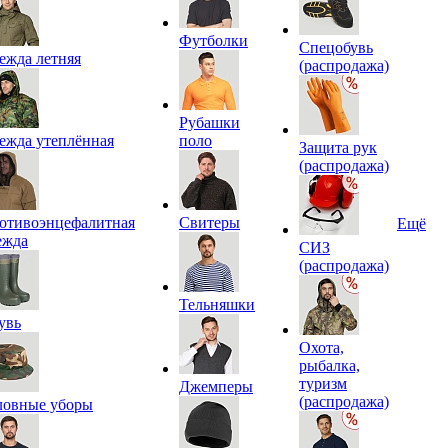
Футболки
Спецобувь
ежда летняя
(распродажа)
Рубашки
ежда утеплённая
поло
Защита рук
(распродажа)
отивоэнцефалитная
Свитеры
Ещё
ежда
СИЗ
(распродажа)
Тельняшки
увь
Охота,
рыбалка,
туризм
Джемперы
(распродажа)
ловные уборы