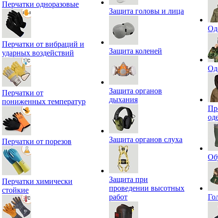
Перчатки одноразовые
Защита головы и лица
Од
Перчатки от вибраций и
Защита коленей
ударных воздействий
Од
Защита органов
Перчатки от
дыхания
пониженных температур
Пр
од
Защита органов слуха
Перчатки от порезов
Об
Защита при
Перчатки химически
проведении высотных
стойкие
работ
Го