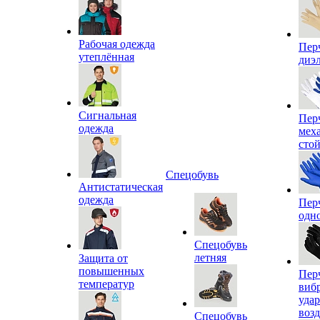
Рабочая одежда
Пер
утеплённая
диэ
Сигнальная
Пер
одежда
мех
сто
Спецобувь
Антистатическая
одежда
Пер
одн
Спецобувь
летняя
Защита от
повышенных
Пер
температур
виб
уда
воз
Спецобувь