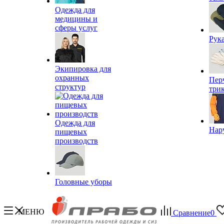
Одежда для
медицины и
сферы услуг
Рук
Экипировка для
охранных
Пер
структур
три
Одежда для
Нар
пищевых
производств
Головные уборы
МЕНЮ
Сравнение
0