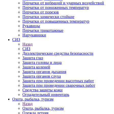
Перчатки от вибраций и ударных воздействий
Перчатки от пониженных температур
Перчатки от порезов
Перчатки химически стойкие
Перчатки от повышенных температур
Рукавицы
Перчатки трикотажные
Нарукавники
СИЗ
Назад
СИЗ
Диэлектрические средства безопасности
Защита глаз
Защита головы и лица
Защита коленей
Защита органов дыхания
Защита органов слуха
Защита при проведении высотных работ
Защита при проведении сварочных работ
Средства защиты кожи
Оградительный инвентарь
Охота, рыбалка, туризм
Назад
Охота, рыбалка, туризм
Одежда летняя