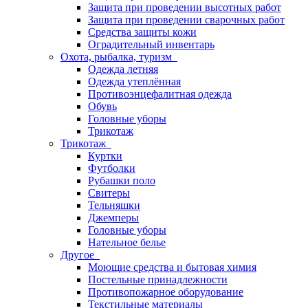
Защита при проведении высотных работ
Защита при проведении сварочных работ
Средства защиты кожи
Оградительный инвентарь
Охота, рыбалка, туризм
Одежда летняя
Одежда утеплённая
Противоэнцефалитная одежда
Обувь
Головные уборы
Трикотаж
Трикотаж
Куртки
Футболки
Рубашки поло
Свитеры
Тельняшки
Джемперы
Головные уборы
Нательное белье
Другое
Моющие средства и бытовая химия
Постельные принадлежности
Противопожарное оборудование
Текстильные материалы