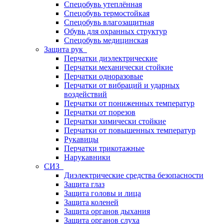
Спецобувь утеплённая
Спецобувь термостойкая
Спецобувь влагозащитная
Обувь для охранных структур
Спецобувь медицинская
Защита рук
Перчатки диэлектрические
Перчатки механически стойкие
Перчатки одноразовые
Перчатки от вибраций и ударных
воздействий
Перчатки от пониженных температур
Перчатки от порезов
Перчатки химически стойкие
Перчатки от повышенных температур
Рукавицы
Перчатки трикотажные
Нарукавники
СИЗ
Диэлектрические средства безопасности
Защита глаз
Защита головы и лица
Защита коленей
Защита органов дыхания
Защита органов слуха