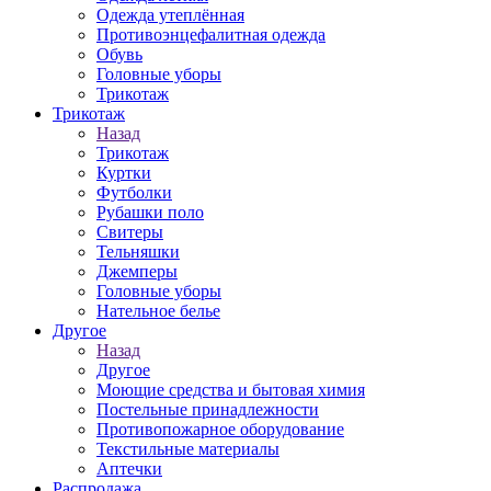
Одежда утеплённая
Противоэнцефалитная одежда
Обувь
Головные уборы
Трикотаж
Трикотаж
Назад
Трикотаж
Куртки
Футболки
Рубашки поло
Свитеры
Тельняшки
Джемперы
Головные уборы
Нательное белье
Другое
Назад
Другое
Моющие средства и бытовая химия
Постельные принадлежности
Противопожарное оборудование
Текстильные материалы
Аптечки
Распродажа