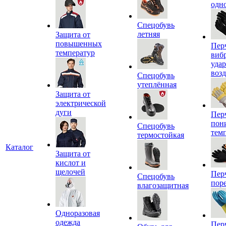
одн
Спецобувь
летняя
Защита от
повышенных
Пер
температур
виб
уда
воз
Спецобувь
утеплённая
Защита от
электрической
дуги
Пер
пон
Спецобувь
тем
термостойкая
Каталог
Защита от
кислот и
щелочей
Пер
Спецобувь
пор
влагозащитная
Одноразовая
одежда
Пер