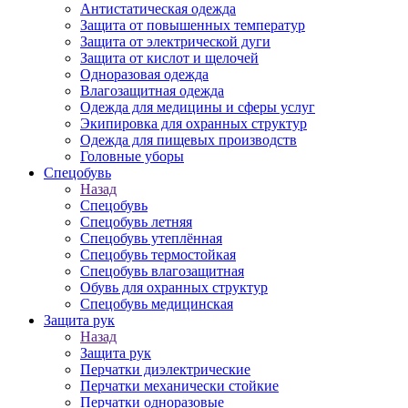
Антистатическая одежда
Защита от повышенных температур
Защита от электрической дуги
Защита от кислот и щелочей
Одноразовая одежда
Влагозащитная одежда
Одежда для медицины и сферы услуг
Экипировка для охранных структур
Одежда для пищевых производств
Головные уборы
Спецобувь
Назад
Спецобувь
Спецобувь летняя
Спецобувь утеплённая
Спецобувь термостойкая
Спецобувь влагозащитная
Обувь для охранных структур
Спецобувь медицинская
Защита рук
Назад
Защита рук
Перчатки диэлектрические
Перчатки механически стойкие
Перчатки одноразовые