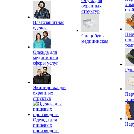
Обувь для
хим
охранных
сто
структур
Влагозащитная
одежда
Пер
Спецобувь
пов
медицинская
тем
Одежда для
медицины и
сферы услуг
Рук
Экипировка для
охранных
Пер
структур
три
Одежда для
Нар
пищевых
производств