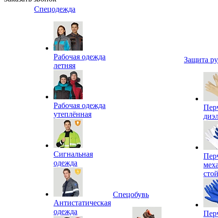
Спецодежда
Рабочая одежда
Защита р
летняя
Рабочая одежда
Пер
утеплённая
диэ
Сигнальная
Пер
одежда
мех
сто
Спецобувь
Антистатическая
одежда
Пер