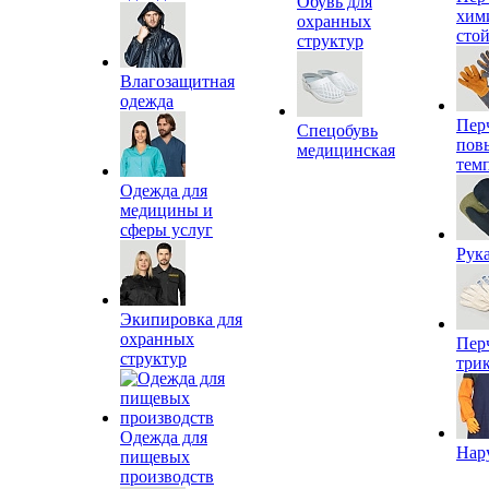
Обувь для
хим
охранных
сто
структур
Влагозащитная
одежда
Пер
Спецобувь
пов
медицинская
тем
Одежда для
медицины и
сферы услуг
Рук
Экипировка для
охранных
Пер
структур
три
Одежда для
Нар
пищевых
производств