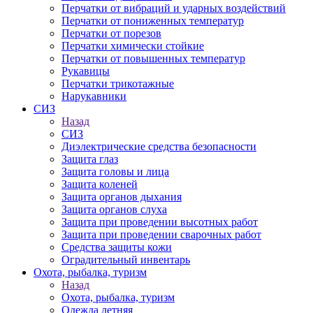
Перчатки от вибраций и ударных воздействий
Перчатки от пониженных температур
Перчатки от порезов
Перчатки химически стойкие
Перчатки от повышенных температур
Рукавицы
Перчатки трикотажные
Нарукавники
СИЗ
Назад
СИЗ
Диэлектрические средства безопасности
Защита глаз
Защита головы и лица
Защита коленей
Защита органов дыхания
Защита органов слуха
Защита при проведении высотных работ
Защита при проведении сварочных работ
Средства защиты кожи
Оградительный инвентарь
Охота, рыбалка, туризм
Назад
Охота, рыбалка, туризм
Одежда летняя