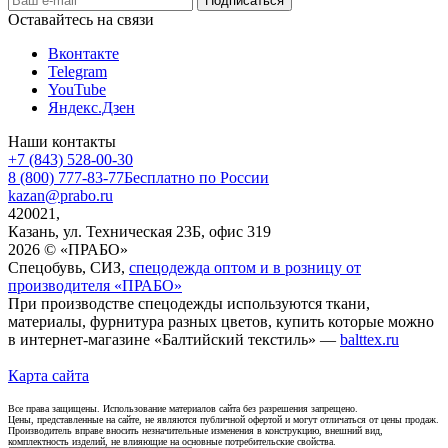
Оставайтесь на связи
Вконтакте
Telegram
YouTube
Яндекс.Дзен
Наши контакты
+7 (843) 528-00-30
8 (800) 777-83-77
Бесплатно по России
kazan@prabo.ru
420021,
Казань, ул. Техническая 23Б, офис 319
2026 © «ПРАБО»
Спецобувь, СИЗ,
спецодежда оптом и в розницу от
производителя «ПРАБО»
При производстве спецодежды используются ткани,
материалы, фурнитура разных цветов, купить которые можно
в интернет-магазине «Балтийский текстиль» —
balttex.ru
Карта сайта
Все права защищены. Использование материалов сайта без разрешения запрещено.
Цены, представленные на сайте, не являются публичной офертой и могут отличаться от цены продаж.
Производитель вправе вносить незначительные изменения в конструкцию, внешний вид,
комплектность изделий, не влияющие на основные потребительские свойства.