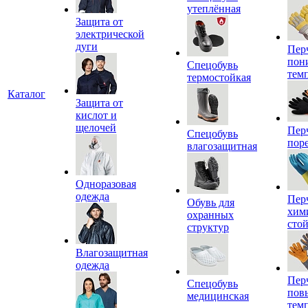
утеплённая
Защита от
электрической
дуги
Пер
пон
Спецобувь
тем
термостойкая
Каталог
Защита от
кислот и
щелочей
Пер
Спецобувь
пор
влагозащитная
Одноразовая
одежда
Пер
Обувь для
хим
охранных
сто
структур
Влагозащитная
одежда
Пер
Спецобувь
пов
медицинская
тем