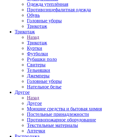
Одежда утеплённая
Противоэнцефалитная одежда
Обувь
Головные уборы
Трикотаж
Трикотаж
Назад
Трикотаж
Куртки
Футболки
Рубашки поло
Свитеры
Тельняшки
Джемперы
Головные уборы
Нательное белье
Другое
Назад
Другое
Моющие средства и бытовая химия
Постельные принадлежности
Противопожарное оборудование
Текстильные материалы
Аптечки
Распродажа