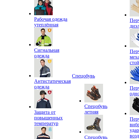
Рабочая одежда
Пер
утеплённая
диэ
Сигнальная
Пер
одежда
мех
сто
Спецобувь
Антистатическая
одежда
Пер
одн
Спецобувь
летняя
Защита от
повышенных
Пер
температур
виб
уда
воз
Спецобувь