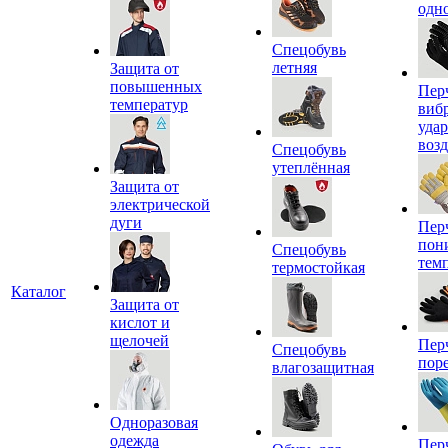
одн
Спецобувь
летняя
Защита от
повышенных
Пер
температур
виб
уда
воз
Спецобувь
утеплённая
Защита от
электрической
дуги
Пер
пон
Спецобувь
тем
термостойкая
Каталог
Защита от
кислот и
щелочей
Пер
Спецобувь
пор
влагозащитная
Одноразовая
одежда
Пер