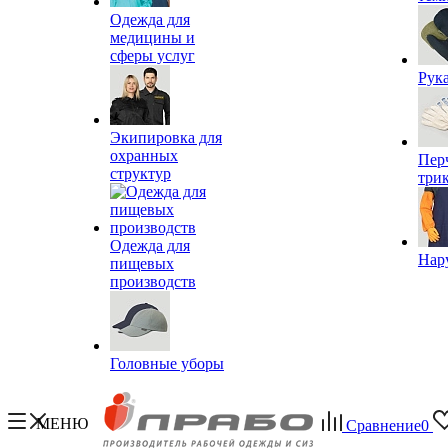
Одежда для
медицины и
сферы услуг
Рук
Экипировка для
охранных
Пер
структур
три
Одежда для
Нар
пищевых
производств
Головные уборы
МЕНЮ
Сравнение
0