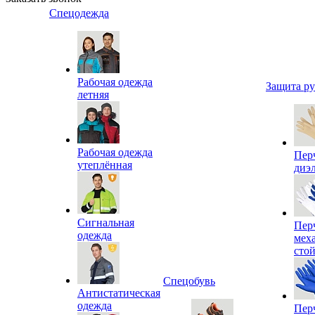
Спецодежда
Рабочая одежда
Защита р
летняя
Рабочая одежда
Пер
утеплённая
диэ
Сигнальная
Пер
одежда
мех
сто
Спецобувь
Антистатическая
одежда
Пер