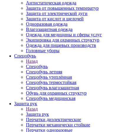
Антистатическая одежда
Защита от повышенных температур
Защита от электрической дуги
Защита от кислот и щелочей
Одноразовая одежда
Влагозащитная одежда
Одежда для медицины и сферы услуг
Экипировка для охранных структур
Одежда для пищевых производств
Головные уборы
Спецобувь
Назад
Спецобувь
Спецобувь летняя
Спецобувь утеплённая
Спецобувь термостойкая
Спецобувь влагозащитная
Обувь для охранных структур
Спецобувь медицинская
Защита рук
Назад
Защита рук
Перчатки диэлектрические
Перчатки механически стойкие
Перчатки одноразовые