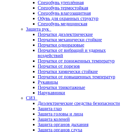
Спецобувь утеплённая
Спецобувь термостойкая
Спецобувь влагозащитная
Обувь для охранных структур
Спецобувь медицинская
Защита рук
Перчатки диэлектрические
Перчатки механически стойкие
Перчатки одноразовые
Перчатки от вибраций и ударных
воздействий
Перчатки от пониженных температур
Перчатки от порезов
Перчатки химически стойкие
Перчатки от повышенных температур
Рукавицы
Перчатки трикотажные
Нарукавники
СИЗ
Диэлектрические средства безопасности
Защита глаз
Защита головы и лица
Защита коленей
Защита органов дыхания
Защита органов слуха