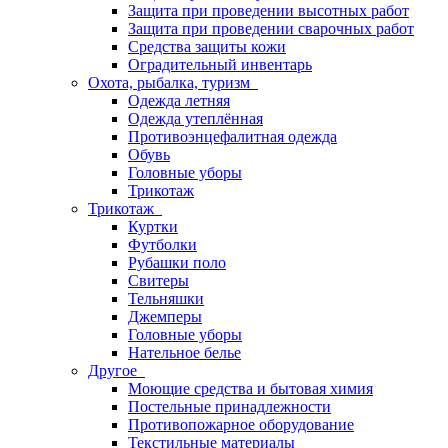
Защита при проведении высотных работ
Защита при проведении сварочных работ
Средства защиты кожи
Оградительный инвентарь
Охота, рыбалка, туризм
Одежда летняя
Одежда утеплённая
Противоэнцефалитная одежда
Обувь
Головные уборы
Трикотаж
Трикотаж
Куртки
Футболки
Рубашки поло
Свитеры
Тельняшки
Джемперы
Головные уборы
Нательное белье
Другое
Моющие средства и бытовая химия
Постельные принадлежности
Противопожарное оборудование
Текстильные материалы