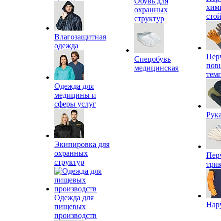
Обувь для
хим
охранных
сто
структур
Влагозащитная
одежда
Пер
Спецобувь
пов
медицинская
тем
Одежда для
медицины и
сферы услуг
Рук
Экипировка для
охранных
Пер
структур
три
Одежда для
Нар
пищевых
производств