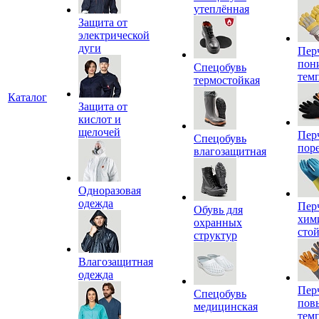
утеплённая
Защита от
электрической
дуги
Пер
пон
Спецобувь
тем
термостойкая
Каталог
Защита от
кислот и
щелочей
Пер
Спецобувь
пор
влагозащитная
Одноразовая
одежда
Пер
Обувь для
хим
охранных
сто
структур
Влагозащитная
одежда
Пер
Спецобувь
пов
медицинская
тем