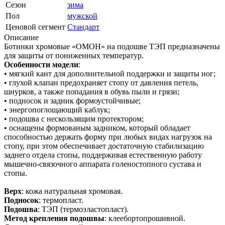
Сезон
зима
Пол
мужской
Ценовой сегмент
Стандарт
Описание
Ботинки хромовые «ОМОН» на подошве ТЭП предназначены
для защиты от пониженных температур.
Особенности модели
:
• мягкий кант для дополнительной поддержки и защиты ног;
• глухой клапан предохраняет стопу от давления петель,
шнурков, а также попадания в обувь пыли и грязи;
• подносок и задник формоустойчивые;
• энергопоглощающий каблук;
• подошва с нескользящим протектором;
• оснащены формованым задником, который обладает
способностью держать форму при любых видах нагрузок на
стопу, при этом обеспечивает достаточную стабилизацию
заднего отдела стопы, поддерживая естественную работу
мышечно-связочного аппарата голеностопного сустава и
стопы.
Верх
: кожа натуральная хромовая.
Подносок
: термопласт.
Подошва
: ТЭП (термоэластопласт).
Метод крепления подошвы
: клеебортопрошивной.