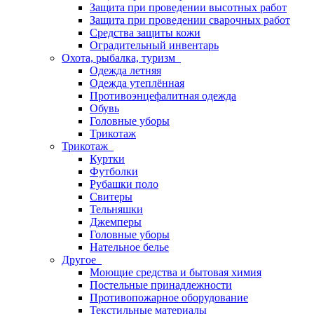
Защита при проведении высотных работ
Защита при проведении сварочных работ
Средства защиты кожи
Оградительный инвентарь
Охота, рыбалка, туризм
Одежда летняя
Одежда утеплённая
Противоэнцефалитная одежда
Обувь
Головные уборы
Трикотаж
Трикотаж
Куртки
Футболки
Рубашки поло
Свитеры
Тельняшки
Джемперы
Головные уборы
Нательное белье
Другое
Моющие средства и бытовая химия
Постельные принадлежности
Противопожарное оборудование
Текстильные материалы