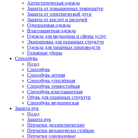
Антистатическая одежда
Защита от повышенных температур
Защита от электрической дуги
Защита от кислот и щелочей
Одноразовая одежда
Влагозащитная одежда
Одежда для медицины и сферы услуг
Экипировка для охранных структур
Одежда для пищевых производств
Головные уборы
Спецобувь
Назад
Спецобувь
Спецобувь летняя
Спецобувь утеплённая
Спецобувь термостойкая
Спецобувь влагозащитная
Обувь для охранных структур
Спецобувь медицинская
Защита рук
Назад
Защита рук
Перчатки диэлектрические
Перчатки механически стойкие
Перчатки одноразовые