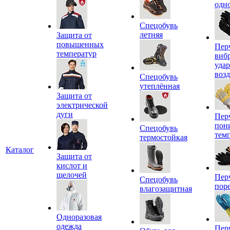
одн
Спецобувь
летняя
Защита от
повышенных
Пер
температур
виб
уда
воз
Спецобувь
утеплённая
Защита от
электрической
дуги
Пер
пон
Спецобувь
тем
термостойкая
Каталог
Защита от
кислот и
щелочей
Пер
Спецобувь
пор
влагозащитная
Одноразовая
одежда
Пер