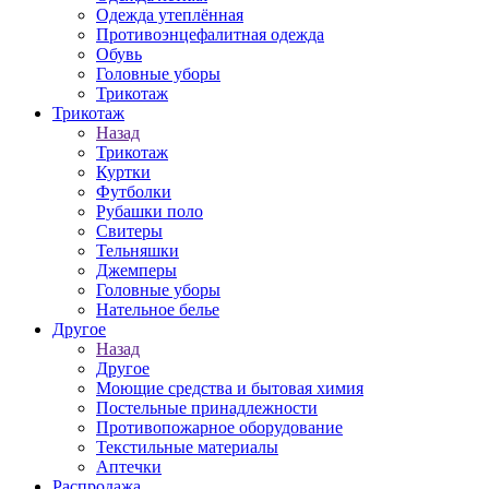
Одежда утеплённая
Противоэнцефалитная одежда
Обувь
Головные уборы
Трикотаж
Трикотаж
Назад
Трикотаж
Куртки
Футболки
Рубашки поло
Свитеры
Тельняшки
Джемперы
Головные уборы
Нательное белье
Другое
Назад
Другое
Моющие средства и бытовая химия
Постельные принадлежности
Противопожарное оборудование
Текстильные материалы
Аптечки
Распродажа