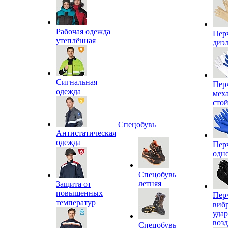
Рабочая одежда
Пер
утеплённая
диэ
Сигнальная
Пер
одежда
мех
сто
Спецобувь
Антистатическая
одежда
Пер
одн
Спецобувь
летняя
Защита от
повышенных
Пер
температур
виб
уда
воз
Спецобувь