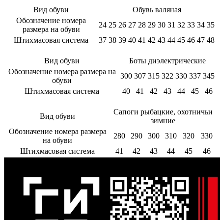
Вид обуви
Обувь валяная
Обозначение номера
24
25
26
27
28
29
30
31
32
33
34
35
размера на обуви
Штихмасовая система
37
38
39
40
41
42
43
44
45
46
47
48
Вид обуви
Боты диэлектрические
Обозначение номера размера на
300
307
315
322
330
337
345
обуви
Штихмасовая система
40
41
42
43
44
45
46
Сапоги рыбацкие, охотничьи
Вид обуви
зимние
Обозначение номера размера
280
290
300
310
320
330
на обуви
Штихмасовая система
41
42
43
44
45
46