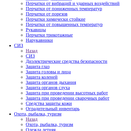
Перчатки от вибраций и ударных воздействий
Перчатки от пониженных температур
Перчатки от порезов
Перчатки химически стойкие
Перчатки от повышенных температур
Рукавицы
Перчатки трикотажные
Нарукавники
СИЗ
Назад
СИЗ
Диэлектрические средства безопасности
Защита глаз
Защита головы и лица
Защита коленей
Защита органов дыхания
Защита органов слуха
Защита при проведении высотных работ
Защита при проведении сварочных работ
Средства защиты кожи
Оградительный инвентарь
Охота, рыбалка, туризм
Назад
Охота, рыбалка, туризм
Одежда летняя