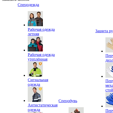
Спецодежда
Рабочая одежда
Защита р
летняя
Рабочая одежда
Пер
утеплённая
диэ
Сигнальная
Пер
одежда
мех
сто
Спецобувь
Антистатическая
одежда
Пер