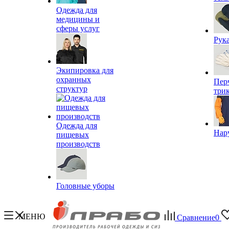
Одежда для
медицины и
сферы услуг
Рук
Экипировка для
охранных
Пер
структур
три
Одежда для
Нар
пищевых
производств
Головные уборы
МЕНЮ
Сравнение
0