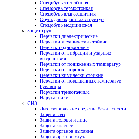
Спецобувь утеплённая
Спецобувь термостойкая
Спецобувь влагозащитная
Обувь для охранных структур
Спецобувь медицинская
Защита рук
Перчатки диэлектрические
Перчатки механически стойкие
Перчатки одноразовые
Перчатки от вибраций и ударных
воздействий
Перчатки от пониженных температур
Перчатки от порезов
Перчатки химически стойкие
Перчатки от повышенных температур
Рукавицы
Перчатки трикотажные
Нарукавники
СИЗ
Диэлектрические средства безопасности
Защита глаз
Защита головы и лица
Защита коленей
Защита органов дыхания
Защита органов слуха