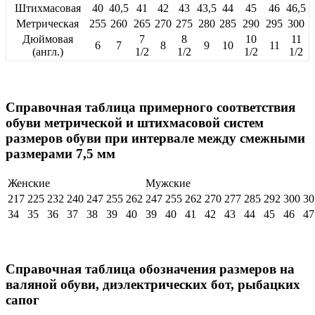
Штихмасовая
40
40,5
41
42
43
43,5
44
45
46
46,5
Метрическая
255
260
265
270
275
280
285
290
295
300
Дюймовая
7
8
10
11
6
7
8
9
10
11
(англ.)
1/2
1/2
1/2
1/2
Справочная таблица примерного соответствия
обуви метрической и штихмасовой систем
размеров обуви при интервале между смежными
размерами 7,5 мм
Женские
Мужские
217
225
232
240
247
255
262
247
255
262
270
277
285
292
300
30
34
35
36
37
38
39
40
39
40
41
42
43
44
45
46
47
Справочная таблица обозначения размеров на
валяной обуви, диэлектрических бот, рыбацких
сапог