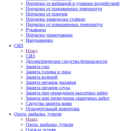
Перчатки от вибраций и ударных воздействий
Перчатки от пониженных температур
Перчатки от порезов
Перчатки химически стойкие
Перчатки от повышенных температур
Рукавицы
Перчатки трикотажные
Нарукавники
СИЗ
Назад
СИЗ
Диэлектрические средства безопасности
Защита глаз
Защита головы и лица
Защита коленей
Защита органов дыхания
Защита органов слуха
Защита при проведении высотных работ
Защита при проведении сварочных работ
Средства защиты кожи
Оградительный инвентарь
Охота, рыбалка, туризм
Назад
Охота, рыбалка, туризм
Одежда летняя