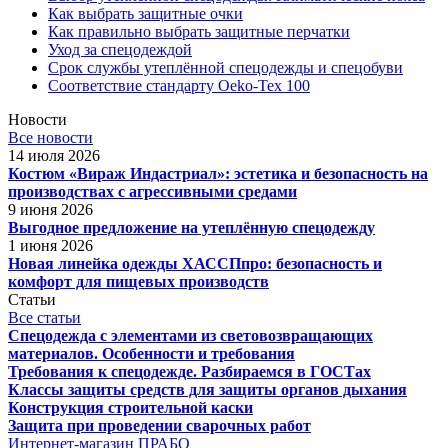
Как выбрать защитные очки
Как правильно выбрать защитные перчатки
Уход за спецодеждой
Срок службы утеплённой спецодежды и спецобуви
Соответствие стандарту Oeko-Tex 100
Новости
Все новости
14 июля 2026
Костюм «Вираж Индастриал»: эстетика и безопасность на
производствах с агрессивными средами
9 июня 2026
Выгодное предложение на утеплённую спецодежду
1 июня 2026
Новая линейка одежды ХАССПпро: безопасность и
комфорт для пищевых производств
Статьи
Все статьи
Спецодежда с элементами из световозвращающих
материалов. Особенности и требования
Требования к спецодежде. Разбираемся в ГОСТах
Классы защиты средств для защиты органов дыхания
Конструкция строительной каски
Защита при проведении сварочных работ
Интернет-магазин ПРАБО