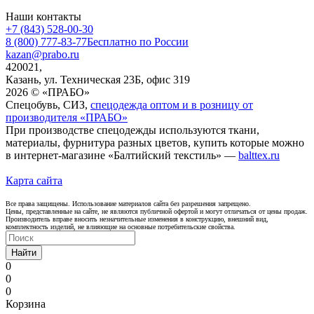
Наши контакты
+7 (843) 528-00-30
8 (800) 777-83-77
Бесплатно по России
kazan@prabo.ru
420021,
Казань, ул. Техническая 23Б, офис 319
2026 © «ПРАБО»
Спецобувь, СИЗ,
спецодежда оптом и в розницу от
производителя «ПРАБО»
При производстве спецодежды используются ткани,
материалы, фурнитура разных цветов, купить которые можно
в интернет-магазине «Балтийский текстиль» —
balttex.ru
Карта сайта
Все права защищены. Использование материалов сайта без разрешения запрещено.
Цены, представленные на сайте, не являются публичной офертой и могут отличаться от цены продаж.
Производитель вправе вносить незначительные изменения в конструкцию, внешний вид,
комплектность изделий, не влияющие на основные потребительские свойства.
Найти
0
0
0
Корзина