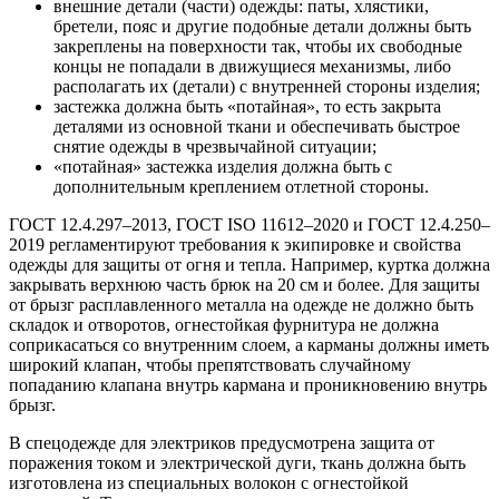
внешние детали (части) одежды: паты, хлястики,
бретели, пояс и другие подобные детали должны быть
закреплены на поверхности так, чтобы их свободные
концы не попадали в движущиеся механизмы, либо
располагать их (детали) с внутренней стороны изделия;
застежка должна быть «потайная», то есть закрыта
деталями из основной ткани и обеспечивать быстрое
снятие одежды в чрезвычайной ситуации;
«потайная» застежка изделия должна быть с
дополнительным креплением отлетной стороны.
ГОСТ 12.4.297–2013, ГОСТ ISO 11612–2020 и ГОСТ 12.4.250–
2019 регламентируют требования к экипировке и свойства
одежды для защиты от огня и тепла. Например, куртка должна
закрывать верхнюю часть брюк на 20 см и более. Для защиты
от брызг расплавленного металла на одежде не должно быть
складок и отворотов, огнестойкая фурнитура не должна
соприкасаться со внутренним слоем, а карманы должны иметь
широкий клапан, чтобы препятствовать случайному
попаданию клапана внутрь кармана и проникновению внутрь
брызг.
В спецодежде для электриков предусмотрена защита от
поражения током и электрической дуги, ткань должна быть
изготовлена из специальных волокон с огнестойкой