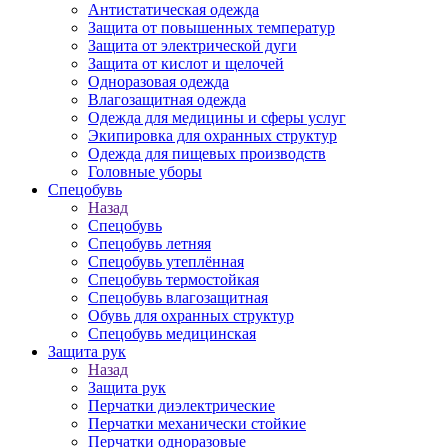
Антистатическая одежда
Защита от повышенных температур
Защита от электрической дуги
Защита от кислот и щелочей
Одноразовая одежда
Влагозащитная одежда
Одежда для медицины и сферы услуг
Экипировка для охранных структур
Одежда для пищевых производств
Головные уборы
Спецобувь
Назад
Спецобувь
Спецобувь летняя
Спецобувь утеплённая
Спецобувь термостойкая
Спецобувь влагозащитная
Обувь для охранных структур
Спецобувь медицинская
Защита рук
Назад
Защита рук
Перчатки диэлектрические
Перчатки механически стойкие
Перчатки одноразовые