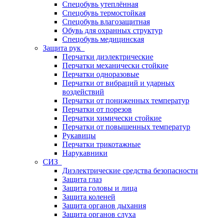
Спецобувь утеплённая
Спецобувь термостойкая
Спецобувь влагозащитная
Обувь для охранных структур
Спецобувь медицинская
Защита рук
Перчатки диэлектрические
Перчатки механически стойкие
Перчатки одноразовые
Перчатки от вибраций и ударных
воздействий
Перчатки от пониженных температур
Перчатки от порезов
Перчатки химически стойкие
Перчатки от повышенных температур
Рукавицы
Перчатки трикотажные
Нарукавники
СИЗ
Диэлектрические средства безопасности
Защита глаз
Защита головы и лица
Защита коленей
Защита органов дыхания
Защита органов слуха