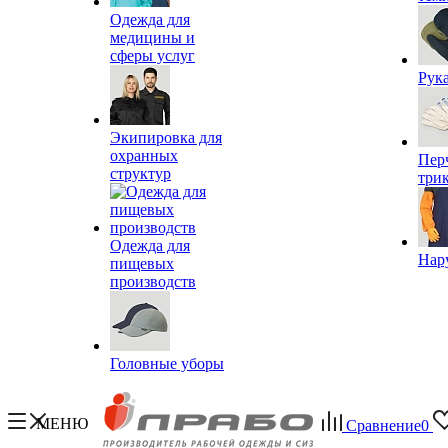
Одежда для
медицины и
сферы услуг
Рук
Экипировка для
охранных
Пер
структур
три
Одежда для
Нар
пищевых
производств
Головные уборы
МЕНЮ
Сравнение
0