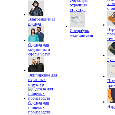
Обувь для
хим
охранных
сто
структур
Влагозащитная
одежда
Пер
Спецобувь
пов
медицинская
тем
Одежда для
медицины и
сферы услуг
Рук
Экипировка для
охранных
Пер
структур
три
Одежда для
Нар
пищевых
производств