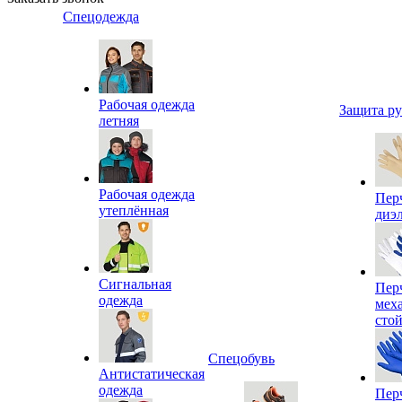
Спецодежда
Рабочая одежда
Защита р
летняя
Рабочая одежда
Пер
утеплённая
диэ
Сигнальная
Пер
одежда
мех
сто
Спецобувь
Антистатическая
одежда
Пер