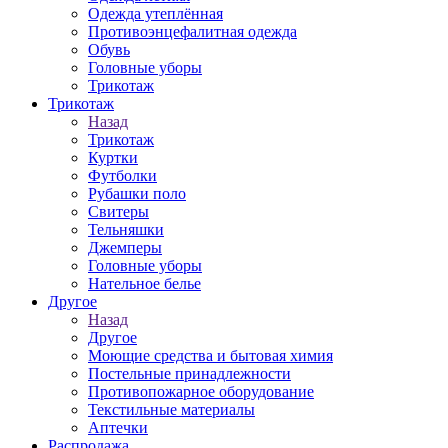
Одежда утеплённая
Противоэнцефалитная одежда
Обувь
Головные уборы
Трикотаж
Трикотаж
Назад
Трикотаж
Куртки
Футболки
Рубашки поло
Свитеры
Тельняшки
Джемперы
Головные уборы
Нательное белье
Другое
Назад
Другое
Моющие средства и бытовая химия
Постельные принадлежности
Противопожарное оборудование
Текстильные материалы
Аптечки
Распродажа