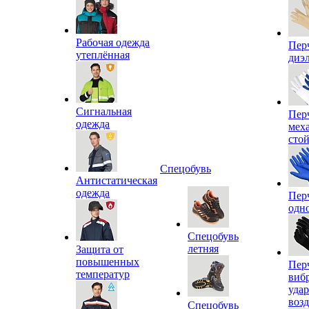
Рабочая одежда
Пер
утеплённая
диэ
Сигнальная
Пер
одежда
мех
сто
Спецобувь
Антистатическая
одежда
Пер
одн
Спецобувь
летняя
Защита от
повышенных
Пер
температур
виб
уда
воз
Спецобувь