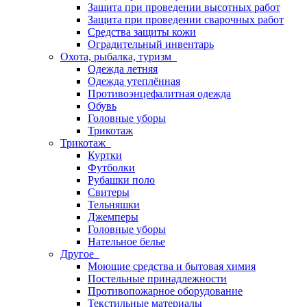
Защита при проведении высотных работ
Защита при проведении сварочных работ
Средства защиты кожи
Оградительный инвентарь
Охота, рыбалка, туризм
Одежда летняя
Одежда утеплённая
Противоэнцефалитная одежда
Обувь
Головные уборы
Трикотаж
Трикотаж
Куртки
Футболки
Рубашки поло
Свитеры
Тельняшки
Джемперы
Головные уборы
Нательное белье
Другое
Моющие средства и бытовая химия
Постельные принадлежности
Противопожарное оборудование
Текстильные материалы