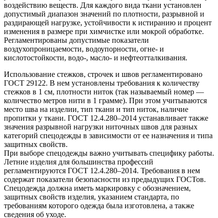
воздействию веществ. Для каждого вида ткани установлен
допустимый диапазон значений по плотности, разрывной и
раздирающей нагрузке, устойчивости к истиранию и процент
изменения в размере при химчистке или мокрой обработке.
Регламентированы допустимые показатели
воздухопроницаемости, водоупорности, огне- и
кислотостойкости, водо-, масло- и нефтеотталкивания.
Использование стежков, строчек и швов регламентировано
ГОСТ 29122. В нем установлены требования к количеству
стежков в 1 см, плотности ниток (так называемый номер —
количество метров нити в 1 грамме). При этом учитываются
место шва на изделии, тип ткани и тип ниток, наличие
пропитки у ткани. ГОСТ 12.4.280–2014 устанавливает также
значения разрывной нагрузки ниточных швов для разных
категорий спецодежды в зависимости от ее назначения и типа
защитных свойств.
При выборе спецодежды важно учитывать специфику работы.
Летние изделия для большинства профессий
регламентируются ГОСТ 12.4.280–2014. Требования в нем
содержат показатели безопасности из предыдущих ГОСТов.
Спецодежда должна иметь маркировку с обозначением,
защитных свойств изделия, указанием стандарта, по
требованиям которого одежда была изготовлена, а также
сведения об уходе.