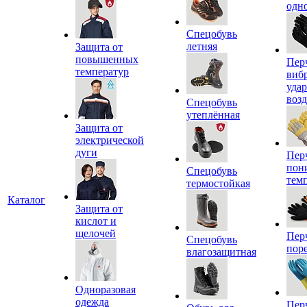
одн
Спецобувь
летняя
Защита от
повышенных
Пер
температур
виб
уда
воз
Спецобувь
утеплённая
Защита от
электрической
дуги
Пер
пон
Спецобувь
тем
термостойкая
Каталог
Защита от
кислот и
щелочей
Пер
Спецобувь
пор
влагозащитная
Одноразовая
одежда
Пер