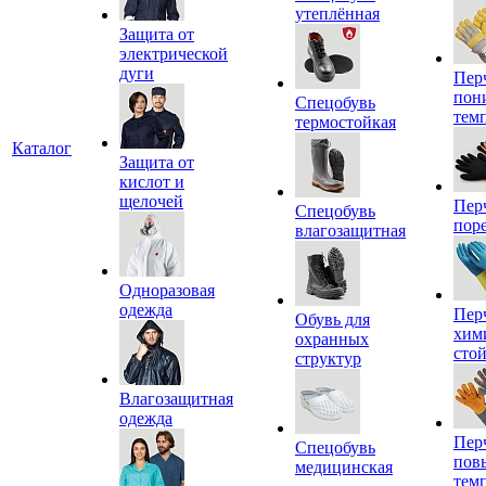
утеплённая
Защита от
электрической
дуги
Пер
пон
Спецобувь
тем
термостойкая
Каталог
Защита от
кислот и
щелочей
Пер
Спецобувь
пор
влагозащитная
Одноразовая
одежда
Пер
Обувь для
хим
охранных
сто
структур
Влагозащитная
одежда
Пер
Спецобувь
пов
медицинская
тем