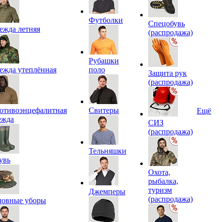
Футболки
Спецобувь
ежда летняя
(распродажа)
Рубашки
ежда утеплённая
поло
Защита рук
(распродажа)
отивоэнцефалитная
Свитеры
Ещё
ежда
СИЗ
(распродажа)
Тельняшки
увь
Охота,
рыбалка,
туризм
Джемперы
(распродажа)
ловные уборы