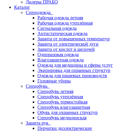
Дилеры ПРАБО
Каталог
Спецодежда
Рабочая одежда летняя
Рабочая одежда утеплённая
Сигнальная одежда
Антистатическая одежда
Защита от повышенных температур
Защита от электрической дуги
Защита от кислот и щелочей
Одноразовая одежда
Влагозащитная одежда
Одежда для медицины и сферы услуг
Экипировка для охранных структур
Одежда для пищевых производств
Головные уборы
Спецобувь
Спецобувь летняя
Спецобувь утеплённая
Спецобувь термостойкая
Спецобувь влагозащитная
Обувь для охранных структур
Спецобувь медицинская
Защита рук
Перчатки диэлектрические