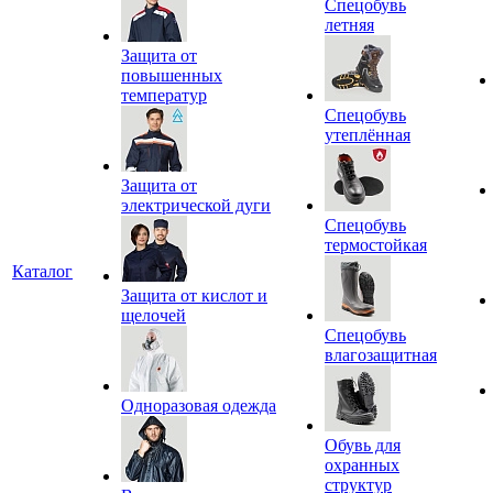
Спецобувь
летняя
Защита от
повышенных
температур
Спецобувь
утеплённая
Защита от
электрической дуги
Спецобувь
термостойкая
Каталог
Защита от кислот и
щелочей
Спецобувь
влагозащитная
Одноразовая одежда
Обувь для
охранных
структур