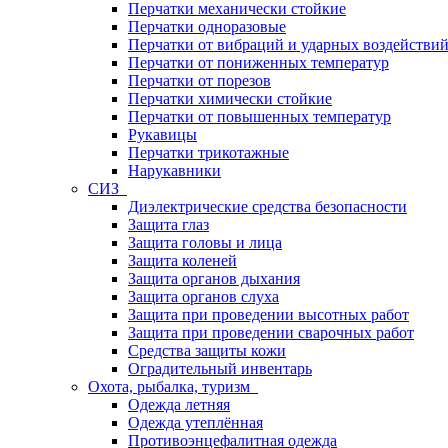
Перчатки механически стойкие
Перчатки одноразовые
Перчатки от вибраций и ударных воздействи
Перчатки от пониженных температур
Перчатки от порезов
Перчатки химически стойкие
Перчатки от повышенных температур
Рукавицы
Перчатки трикотажные
Нарукавники
СИЗ
Диэлектрические средства безопасности
Защита глаз
Защита головы и лица
Защита коленей
Защита органов дыхания
Защита органов слуха
Защита при проведении высотных работ
Защита при проведении сварочных работ
Средства защиты кожи
Оградительный инвентарь
Охота, рыбалка, туризм
Одежда летняя
Одежда утеплённая
Противоэнцефалитная одежда