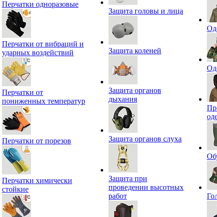
Перчатки одноразовые
Защита головы и лица
Од
Перчатки от вибраций и
Защита коленей
ударных воздействий
Од
Защита органов
Перчатки от
дыхания
пониженных температур
Пр
од
Защита органов слуха
Перчатки от порезов
Об
Защита при
Перчатки химически
проведении высотных
стойкие
работ
Го