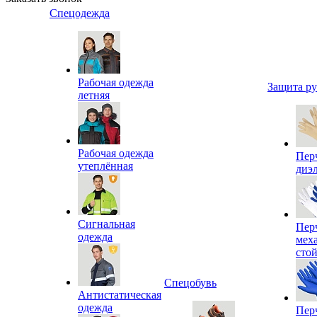
Спецодежда
Рабочая одежда
Защита р
летняя
Рабочая одежда
Пер
утеплённая
диэ
Сигнальная
Пер
одежда
мех
сто
Спецобувь
Антистатическая
одежда
Пер