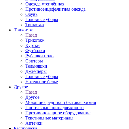
Одежда утеплённая
Противоэнцефалитная одежда
Обувь
Головные уборы
Трикотаж
Трикотаж
Назад
Трикотаж
Куртки
Футболки
Рубашки поло
Свитеры
Тельняшки
Джемперы
Головные уборы
Нательное белье
Другое
Назад
Другое
Моющие средства и бытовая химия
Постельные принадлежности
Противопожарное оборудование
Текстильные материалы
Аптечки
Распродажа