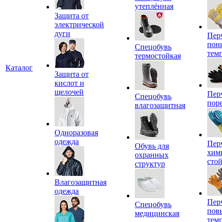
утеплённая
Защита от
электрической
дуги
Пер
пон
Спецобувь
тем
термостойкая
Каталог
Защита от
кислот и
щелочей
Пер
Спецобувь
пор
влагозащитная
Одноразовая
одежда
Пер
Обувь для
хим
охранных
сто
структур
Влагозащитная
одежда
Пер
Спецобувь
пов
медицинская
тем