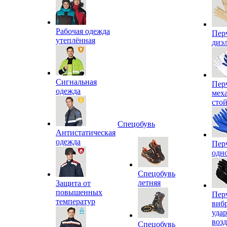
Рабочая одежда
Пер
утеплённая
диэ
Сигнальная
Пер
одежда
мех
сто
Спецобувь
Антистатическая
одежда
Пер
одн
Спецобувь
летняя
Защита от
повышенных
Пер
температур
виб
уда
воз
Спецобувь