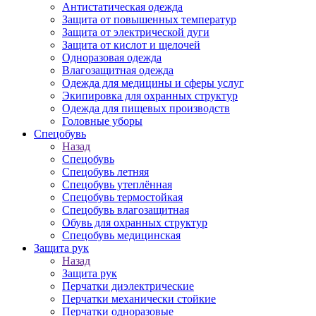
Антистатическая одежда
Защита от повышенных температур
Защита от электрической дуги
Защита от кислот и щелочей
Одноразовая одежда
Влагозащитная одежда
Одежда для медицины и сферы услуг
Экипировка для охранных структур
Одежда для пищевых производств
Головные уборы
Спецобувь
Назад
Спецобувь
Спецобувь летняя
Спецобувь утеплённая
Спецобувь термостойкая
Спецобувь влагозащитная
Обувь для охранных структур
Спецобувь медицинская
Защита рук
Назад
Защита рук
Перчатки диэлектрические
Перчатки механически стойкие
Перчатки одноразовые