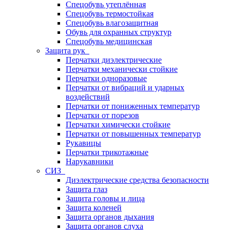
Спецобувь утеплённая
Спецобувь термостойкая
Спецобувь влагозащитная
Обувь для охранных структур
Спецобувь медицинская
Защита рук
Перчатки диэлектрические
Перчатки механически стойкие
Перчатки одноразовые
Перчатки от вибраций и ударных
воздействий
Перчатки от пониженных температур
Перчатки от порезов
Перчатки химически стойкие
Перчатки от повышенных температур
Рукавицы
Перчатки трикотажные
Нарукавники
СИЗ
Диэлектрические средства безопасности
Защита глаз
Защита головы и лица
Защита коленей
Защита органов дыхания
Защита органов слуха