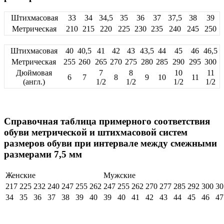
Штихмасовая
33
34
34,5
35
36
37
37,5
38
39
Метрическая
210
215
220
225
230
235
240
245
250
Штихмасовая
40
40,5
41
42
43
43,5
44
45
46
46,5
Метрическая
255
260
265
270
275
280
285
290
295
300
Дюймовая
7
8
10
11
6
7
8
9
10
11
(англ.)
1/2
1/2
1/2
1/2
Справочная таблица примерного соответствия
обуви метрической и штихмасовой систем
размеров обуви при интервале между смежными
размерами 7,5 мм
Женские
Мужские
217
225
232
240
247
255
262
247
255
262
270
277
285
292
300
30
34
35
36
37
38
39
40
39
40
41
42
43
44
45
46
47