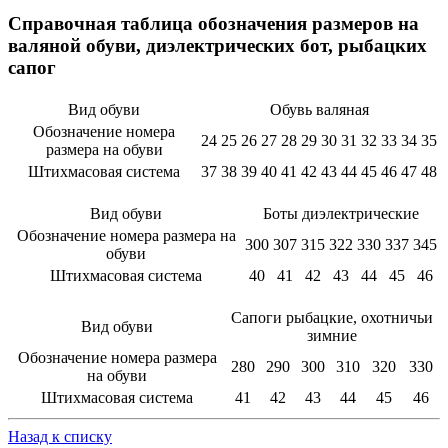
Справочная таблица обозначения размеров на
валяной обуви, диэлектрических бот, рыбацких
сапог
Вид обуви
Обувь валяная
Обозначение номера
24
25
26
27
28
29
30
31
32
33
34
35
размера на обуви
Штихмасовая система
37
38
39
40
41
42
43
44
45
46
47
48
Вид обуви
Боты диэлектрические
Обозначение номера размера на
300
307
315
322
330
337
345
обуви
Штихмасовая система
40
41
42
43
44
45
46
Сапоги рыбацкие, охотничьи
Вид обуви
зимние
Обозначение номера размера
280
290
300
310
320
330
на обуви
Штихмасовая система
41
42
43
44
45
46
Назад к списку