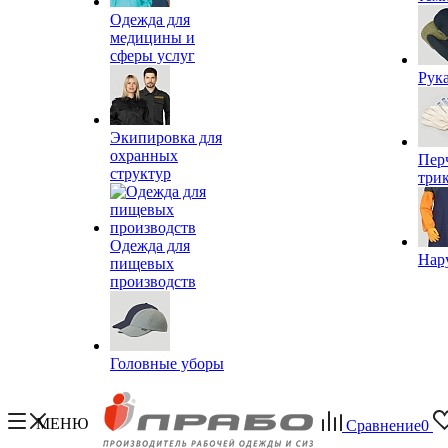
Одежда для
медицины и
сферы услуг
Рук
Экипировка для
охранных
Пер
структур
три
Одежда для
Нар
пищевых
производств
Головные уборы
МЕНЮ
Сравнение
0