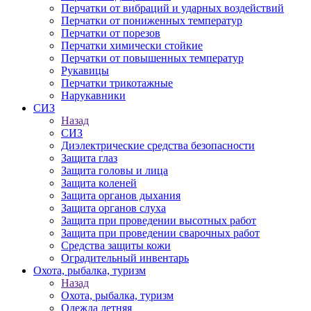
Перчатки от вибраций и ударных воздействий
Перчатки от пониженных температур
Перчатки от порезов
Перчатки химически стойкие
Перчатки от повышенных температур
Рукавицы
Перчатки трикотажные
Нарукавники
СИЗ
Назад
СИЗ
Диэлектрические средства безопасности
Защита глаз
Защита головы и лица
Защита коленей
Защита органов дыхания
Защита органов слуха
Защита при проведении высотных работ
Защита при проведении сварочных работ
Средства защиты кожи
Оградительный инвентарь
Охота, рыбалка, туризм
Назад
Охота, рыбалка, туризм
Одежда летняя