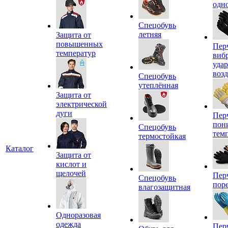
одн
Спецобувь
летняя
Защита от
повышенных
Пер
температур
виб
уда
воз
Спецобувь
утеплённая
Защита от
электрической
дуги
Пер
пон
Спецобувь
тем
термостойкая
Каталог
Защита от
кислот и
щелочей
Пер
Спецобувь
пор
влагозащитная
Одноразовая
одежда
Пер