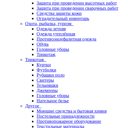
Защита при проведении высотных работ
Защита при проведении сварочных работ
Средства защиты кожи
Оградительный инвентарь
Охота, рыбалка, туризм
Одежда летняя
Одежда утеплённая
Противоэнцефалитная одежда
Обувь
Головные уборы
Трикотаж
Трикотаж
Куртки
Футболки
Рубашки поло
Свитеры
Тельняшки
Джемперы
Головные уборы
Нательное белье
Другое
Моющие средства и бытовая химия
Постельные принадлежности
Противопожарное оборудование
Текстильные материалы