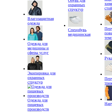
Обувь для
хим
охранных
сто
структур
Влагозащитная
одежда
Пер
Спецобувь
пов
медицинская
тем
Одежда для
медицины и
сферы услуг
Рук
Экипировка для
охранных
Пер
структур
три
Одежда для
Нар
пищевых
производств