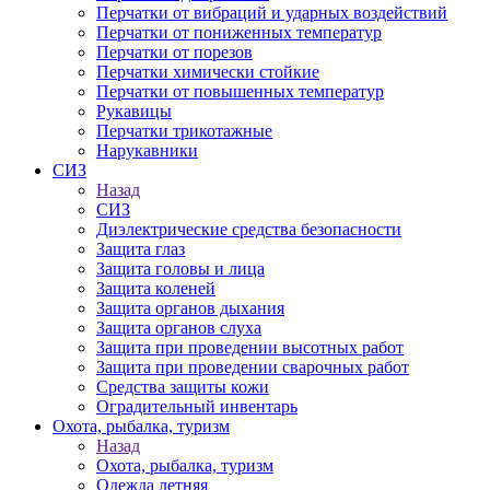
Перчатки от вибраций и ударных воздействий
Перчатки от пониженных температур
Перчатки от порезов
Перчатки химически стойкие
Перчатки от повышенных температур
Рукавицы
Перчатки трикотажные
Нарукавники
СИЗ
Назад
СИЗ
Диэлектрические средства безопасности
Защита глаз
Защита головы и лица
Защита коленей
Защита органов дыхания
Защита органов слуха
Защита при проведении высотных работ
Защита при проведении сварочных работ
Средства защиты кожи
Оградительный инвентарь
Охота, рыбалка, туризм
Назад
Охота, рыбалка, туризм
Одежда летняя