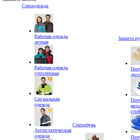
Спецодежда
Рабочая одежда
Защита р
летняя
Рабочая одежда
Пер
утеплённая
диэ
Сигнальная
Пер
одежда
мех
сто
Спецобувь
Антистатическая
одежда
Пер