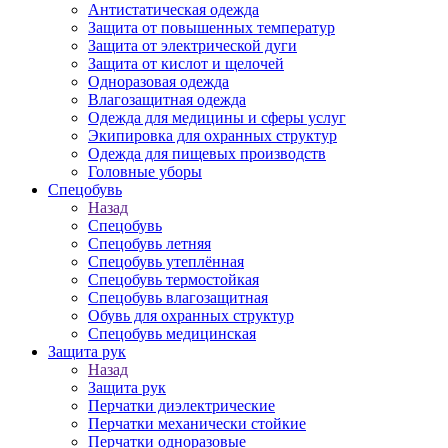
Антистатическая одежда
Защита от повышенных температур
Защита от электрической дуги
Защита от кислот и щелочей
Одноразовая одежда
Влагозащитная одежда
Одежда для медицины и сферы услуг
Экипировка для охранных структур
Одежда для пищевых производств
Головные уборы
Спецобувь
Назад
Спецобувь
Спецобувь летняя
Спецобувь утеплённая
Спецобувь термостойкая
Спецобувь влагозащитная
Обувь для охранных структур
Спецобувь медицинская
Защита рук
Назад
Защита рук
Перчатки диэлектрические
Перчатки механически стойкие
Перчатки одноразовые