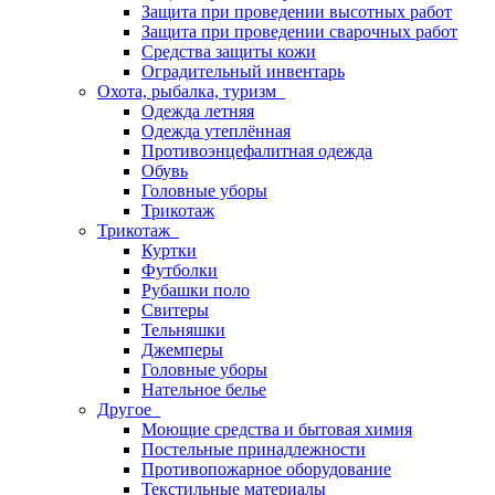
Защита при проведении высотных работ
Защита при проведении сварочных работ
Средства защиты кожи
Оградительный инвентарь
Охота, рыбалка, туризм
Одежда летняя
Одежда утеплённая
Противоэнцефалитная одежда
Обувь
Головные уборы
Трикотаж
Трикотаж
Куртки
Футболки
Рубашки поло
Свитеры
Тельняшки
Джемперы
Головные уборы
Нательное белье
Другое
Моющие средства и бытовая химия
Постельные принадлежности
Противопожарное оборудование
Текстильные материалы