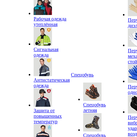
Рабочая одежда
Пер
утеплённая
диэ
Сигнальная
Пер
одежда
мех
сто
Спецобувь
Антистатическая
одежда
Пер
одн
Спецобувь
летняя
Защита от
повышенных
Пер
температур
виб
уда
воз
Спецобувь