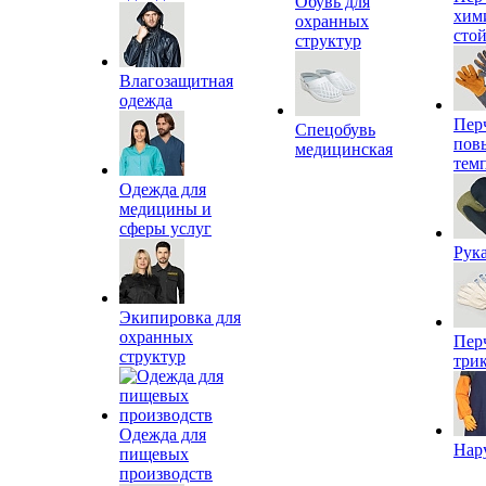
Обувь для
хим
охранных
сто
структур
Влагозащитная
одежда
Пер
Спецобувь
пов
медицинская
тем
Одежда для
медицины и
сферы услуг
Рук
Экипировка для
охранных
Пер
структур
три
Одежда для
Нар
пищевых
производств