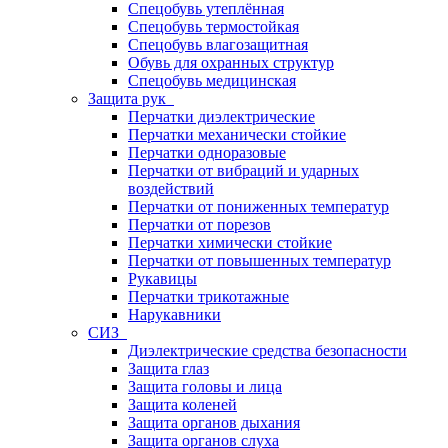
Спецобувь утеплённая
Спецобувь термостойкая
Спецобувь влагозащитная
Обувь для охранных структур
Спецобувь медицинская
Защита рук
Перчатки диэлектрические
Перчатки механически стойкие
Перчатки одноразовые
Перчатки от вибраций и ударных
воздействий
Перчатки от пониженных температур
Перчатки от порезов
Перчатки химически стойкие
Перчатки от повышенных температур
Рукавицы
Перчатки трикотажные
Нарукавники
СИЗ
Диэлектрические средства безопасности
Защита глаз
Защита головы и лица
Защита коленей
Защита органов дыхания
Защита органов слуха