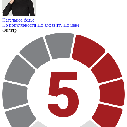
Нательное белье
По популярности
По алфавиту
По цене
Фильтр