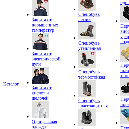
одн
Спецобувь
летняя
Защита от
повышенных
Пер
температур
виб
уда
воз
Спецобувь
утеплённая
Защита от
электрической
дуги
Пер
пон
Спецобувь
тем
термостойкая
Каталог
Защита от
кислот и
щелочей
Пер
Спецобувь
пор
влагозащитная
Одноразовая
одежда
Пер