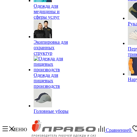
Одежда для
медицины и
сферы услуг
Рук
Экипировка для
охранных
Пер
структур
три
Одежда для
Нар
пищевых
производств
Головные уборы
МЕНЮ
Сравнение
0