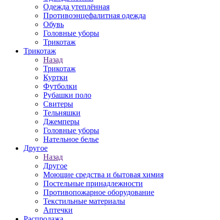
Одежда утеплённая
Противоэнцефалитная одежда
Обувь
Головные уборы
Трикотаж
Трикотаж
Назад
Трикотаж
Куртки
Футболки
Рубашки поло
Свитеры
Тельняшки
Джемперы
Головные уборы
Нательное белье
Другое
Назад
Другое
Моющие средства и бытовая химия
Постельные принадлежности
Противопожарное оборудование
Текстильные материалы
Аптечки
Распродажа