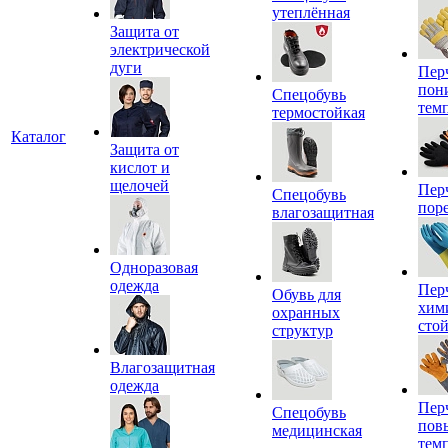
утеплённая
Защита от
электрической
дуги
Пер
пон
Спецобувь
тем
термостойкая
Каталог
Защита от
кислот и
щелочей
Пер
Спецобувь
пор
влагозащитная
Одноразовая
одежда
Пер
Обувь для
хим
охранных
сто
структур
Влагозащитная
одежда
Пер
Спецобувь
пов
медицинская
тем