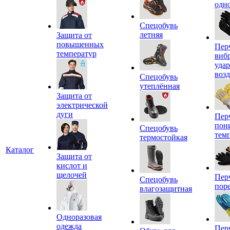
одн
Спецобувь
летняя
Защита от
повышенных
Пер
температур
виб
уда
воз
Спецобувь
утеплённая
Защита от
электрической
дуги
Пер
пон
Спецобувь
тем
термостойкая
Каталог
Защита от
кислот и
щелочей
Пер
Спецобувь
пор
влагозащитная
Одноразовая
одежда
Пер