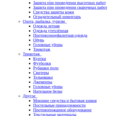
Защита при проведении высотных работ
Защита при проведении сварочных работ
Средства защиты кожи
Оградительный инвентарь
Охота, рыбалка, туризм
Одежда летняя
Одежда утеплённая
Противоэнцефалитная одежда
Обувь
Головные уборы
Трикотаж
Трикотаж
Куртки
Футболки
Рубашки поло
Свитеры
Тельняшки
Джемперы
Головные уборы
Нательное белье
Другое
Моющие средства и бытовая химия
Постельные принадлежности
Противопожарное оборудование
Текстильные материалы