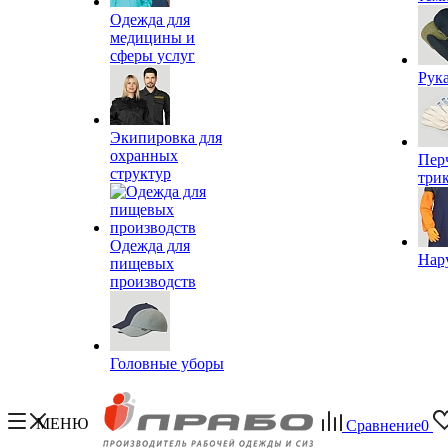
Одежда для
медицины и
сферы услуг
Рук
Экипировка для
охранных
Пер
структур
три
Одежда для
Нар
пищевых
производств
Головные уборы
МЕНЮ
Сравнение
0