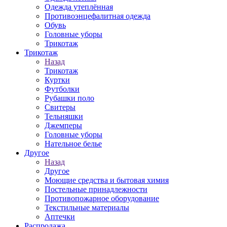
Одежда утеплённая
Противоэнцефалитная одежда
Обувь
Головные уборы
Трикотаж
Трикотаж
Назад
Трикотаж
Куртки
Футболки
Рубашки поло
Свитеры
Тельняшки
Джемперы
Головные уборы
Нательное белье
Другое
Назад
Другое
Моющие средства и бытовая химия
Постельные принадлежности
Противопожарное оборудование
Текстильные материалы
Аптечки
Распродажа