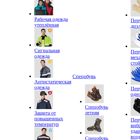
Рабочая одежда
Пер
утеплённая
диэ
Сигнальная
Пер
одежда
мех
сто
Спецобувь
Антистатическая
одежда
Пер
одн
Спецобувь
летняя
Защита от
повышенных
Пер
температур
виб
уда
воз
Спецобувь