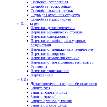
Спецобувь утеплённая
Спецобувь термостойкая
Спецобувь влагозащитная
Обувь для охранных структур
Спецобувь медицинская
Защита рук
Перчатки диэлектрические
Перчатки механически стойкие
Перчатки одноразовые
Перчатки от вибраций и ударных
воздействий
Перчатки от пониженных температур
Перчатки от порезов
Перчатки химически стойкие
Перчатки от повышенных температур
Рукавицы
Перчатки трикотажные
Нарукавники
СИЗ
Диэлектрические средства безопасности
Защита глаз
Защита головы и лица
Защита коленей
Защита органов дыхания
Защита органов слуха