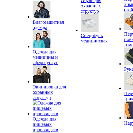
Обувь для
хим
охранных
сто
структур
Влагозащитная
одежда
Пер
Спецобувь
пов
медицинская
тем
Одежда для
медицины и
сферы услуг
Рук
Экипировка для
охранных
Пер
структур
три
Одежда для
Нар
пищевых
производств