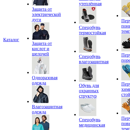
утеплённая
Защита от
электрической
дуги
Пер
пон
Спецобувь
тем
термостойкая
Каталог
Защита от
кислот и
щелочей
Пер
Спецобувь
пор
влагозащитная
Одноразовая
одежда
Пер
Обувь для
хим
охранных
сто
структур
Влагозащитная
одежда
Пер
Спецобувь
пов
медицинская
тем