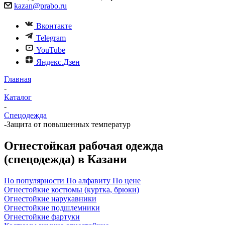
kazan@prabo.ru
Вконтакте
Telegram
YouTube
Яндекс.Дзен
Главная
-
Каталог
-
Спецодежда
-
Защита от повышенных температур
Огнестойкая рабочая одежда
(спецодежда) в Казани
По популярности
По алфавиту
По цене
Огнестойкие костюмы (куртка, брюки)
Огнестойкие нарукавники
Огнестойкие подшлемники
Огнестойкие фартуки