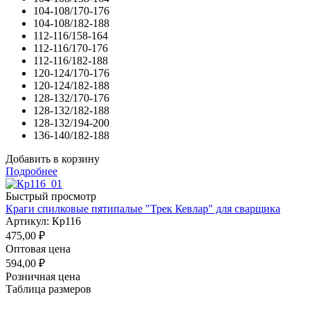
104-108/170-176
104-108/182-188
112-116/158-164
112-116/170-176
112-116/182-188
120-124/170-176
120-124/182-188
128-132/170-176
128-132/182-188
128-132/194-200
136-140/182-188
Добавить в корзину
Подробнее
Быстрый просмотр
Краги спилковые пятипалые "Трек Кевлар" для сварщика
Артикул: Кр116
475,00
₽
Оптовая цена
594,00
₽
Розничная цена
Таблица размеров