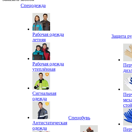
Спецодежда
Рабочая одежда
Защита р
летняя
Рабочая одежда
Пер
утеплённая
диэ
Сигнальная
Пер
одежда
мех
сто
Спецобувь
Антистатическая
одежда
Пер