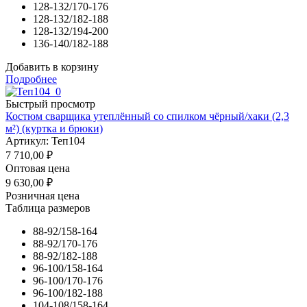
128-132/170-176
128-132/182-188
128-132/194-200
136-140/182-188
Добавить в корзину
Подробнее
Быстрый просмотр
Костюм сварщика утеплённый со спилком чёрный/хаки (2,3
м²) (куртка и брюки)
Артикул: Теп104
7 710,00
₽
Оптовая цена
9 630,00
₽
Розничная цена
Таблица размеров
88-92/158-164
88-92/170-176
88-92/182-188
96-100/158-164
96-100/170-176
96-100/182-188
104-108/158-164