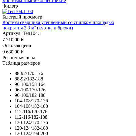
Костюмы зимние огнестойкие
Фильтр
Быстрый просмотр
Костюм сварщика утеплённый со спилком площадью
покрытия 2,3 м² (куртка и брюки)
Артикул: Теп104.1
7 710,00
₽
Оптовая цена
9 630,00
₽
Розничная цена
Таблица размеров
88-92/170-176
88-92/182-188
96-100/158-164
96-100/170-176
96-100/182-188
104-108/170-176
104-108/182-188
112-116/170-176
112-116/182-188
120-124/170-176
120-124/182-188
120-124/194-200