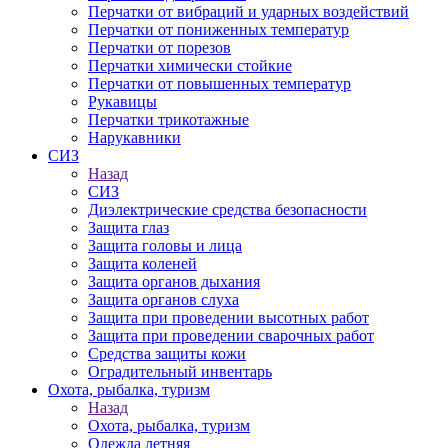
Перчатки от вибраций и ударных воздействий
Перчатки от пониженных температур
Перчатки от порезов
Перчатки химически стойкие
Перчатки от повышенных температур
Рукавицы
Перчатки трикотажные
Нарукавники
СИЗ
Назад
СИЗ
Диэлектрические средства безопасности
Защита глаз
Защита головы и лица
Защита коленей
Защита органов дыхания
Защита органов слуха
Защита при проведении высотных работ
Защита при проведении сварочных работ
Средства защиты кожи
Оградительный инвентарь
Охота, рыбалка, туризм
Назад
Охота, рыбалка, туризм
Одежда летняя