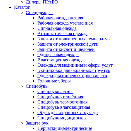
Дилеры ПРАБО
Каталог
Спецодежда
Рабочая одежда летняя
Рабочая одежда утеплённая
Сигнальная одежда
Антистатическая одежда
Защита от повышенных температур
Защита от электрической дуги
Защита от кислот и щелочей
Одноразовая одежда
Влагозащитная одежда
Одежда для медицины и сферы услуг
Экипировка для охранных структур
Одежда для пищевых производств
Головные уборы
Спецобувь
Спецобувь летняя
Спецобувь утеплённая
Спецобувь термостойкая
Спецобувь влагозащитная
Обувь для охранных структур
Спецобувь медицинская
Защита рук
Перчатки диэлектрические