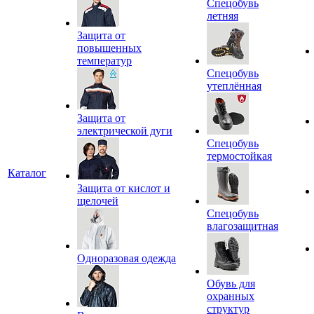
Спецобувь
летняя
Защита от
повышенных
температур
Спецобувь
утеплённая
Защита от
электрической дуги
Спецобувь
термостойкая
Каталог
Защита от кислот и
щелочей
Спецобувь
влагозащитная
Одноразовая одежда
Обувь для
охранных
структур