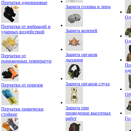
Перчатки одноразовые
Защита головы и лица
Од
Перчатки от вибраций и
Защита коленей
ударных воздействий
Од
Защита органов
Перчатки от
дыхания
пониженных температур
Пр
од
Защита органов слуха
Перчатки от порезов
Об
Защита при
Перчатки химически
проведении высотных
стойкие
работ
Го