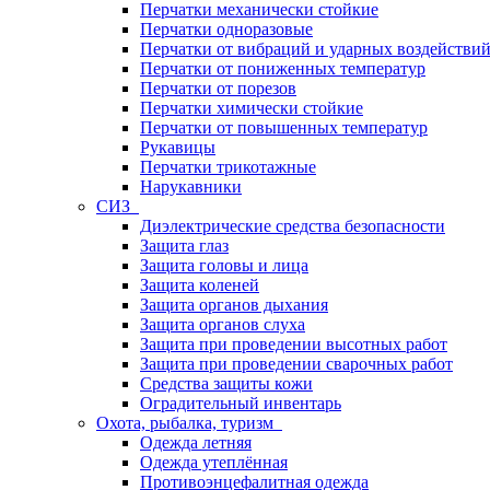
Перчатки механически стойкие
Перчатки одноразовые
Перчатки от вибраций и ударных воздействи
Перчатки от пониженных температур
Перчатки от порезов
Перчатки химически стойкие
Перчатки от повышенных температур
Рукавицы
Перчатки трикотажные
Нарукавники
СИЗ
Диэлектрические средства безопасности
Защита глаз
Защита головы и лица
Защита коленей
Защита органов дыхания
Защита органов слуха
Защита при проведении высотных работ
Защита при проведении сварочных работ
Средства защиты кожи
Оградительный инвентарь
Охота, рыбалка, туризм
Одежда летняя
Одежда утеплённая
Противоэнцефалитная одежда