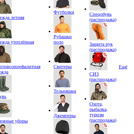
Футболки
Спецобувь
ежда летняя
(распродажа)
Рубашки
ежда утеплённая
поло
Защита рук
(распродажа)
отивоэнцефалитная
Свитеры
Ещё
ежда
СИЗ
(распродажа)
Тельняшки
увь
Охота,
рыбалка,
туризм
Джемперы
(распродажа)
ловные уборы