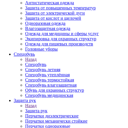
Антистатическая одежда
Защита от повышенных температур
Защита от электрической дуги
Защита от кислот и щелочей
Одноразовая одежда
Влагозащитная одежда
Одежда для медицины и сферы услуг
Экипировка для охранных структур
Одежда для пищевых производств
Головные уборы
Спецобувь
Назад
Спецобувь
Спецобувь летняя
Спецобувь утеплённая
Спецобувь термостойкая
Спецобувь влагозащитная
Обувь для охранных структур
Спецобувь медицинская
Защита рук
Назад
Защита рук
Перчатки диэлектрические
Перчатки механически стойкие
Перчатки одноразовые