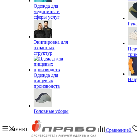
Одежда для
медицины и
сферы услуг
Рук
Экипировка для
охранных
Пер
структур
три
Одежда для
Нар
пищевых
производств
Головные уборы
МЕНЮ
Сравнение
0