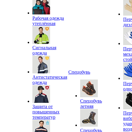
Рабочая одежда
Пер
утеплённая
диэ
Сигнальная
Пер
одежда
мех
сто
Спецобувь
Антистатическая
одежда
Пер
одн
Спецобувь
летняя
Защита от
повышенных
Пер
температур
виб
уда
воз
Спецобувь