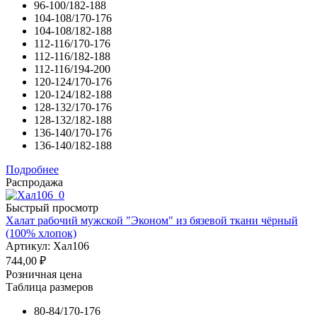
96-100/182-188
104-108/170-176
104-108/182-188
112-116/170-176
112-116/182-188
112-116/194-200
120-124/170-176
120-124/182-188
128-132/170-176
128-132/182-188
136-140/170-176
136-140/182-188
Подробнее
Распродажа
Быстрый просмотр
Халат рабочий мужской "Эконом" из бязевой ткани чёрный
(100% хлопок)
Артикул: Хал106
744,00
₽
Розничная цена
Таблица размеров
80-84/170-176