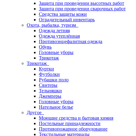
Защита при проведении высотных работ
Защита при проведении сварочных работ
Средства защиты кожи
Оградительный инвентарь
Охота, рыбалка, туризм
Одежда летняя
Одежда утеплённая
Противоэнцефалитная одежда
Обувь
Головные уборы
Трикотаж
Трикотаж
Куртки
Футболки
Рубашки поло
Свитеры
Тельняшки
Джемперы
Головные уборы
Нательное белье
Другое
Моющие средства и бытовая химия
Постельные принадлежности
Противопожарное оборудование
Текстильные материалы