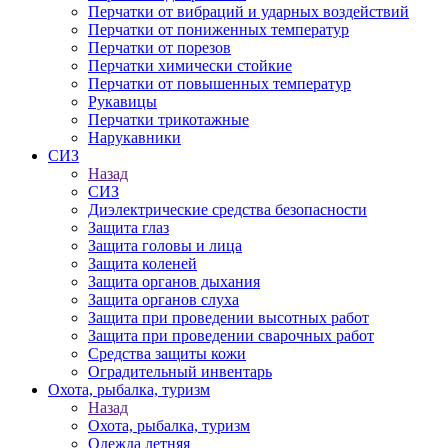
Перчатки от вибраций и ударных воздействий
Перчатки от пониженных температур
Перчатки от порезов
Перчатки химически стойкие
Перчатки от повышенных температур
Рукавицы
Перчатки трикотажные
Нарукавники
СИЗ
Назад
СИЗ
Диэлектрические средства безопасности
Защита глаз
Защита головы и лица
Защита коленей
Защита органов дыхания
Защита органов слуха
Защита при проведении высотных работ
Защита при проведении сварочных работ
Средства защиты кожи
Оградительный инвентарь
Охота, рыбалка, туризм
Назад
Охота, рыбалка, туризм
Одежда летняя