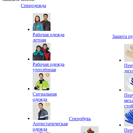
Спецодежда
Рабочая одежда
Защита р
летняя
Рабочая одежда
Пер
утеплённая
диэ
Сигнальная
Пер
одежда
мех
сто
Спецобувь
Антистатическая
одежда
Пер