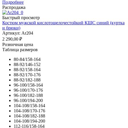
Подробнее
Распродажа
Быстрый просмотр
Костюм мужской кислотощелочестойкий КЩС синий (куртка
и брюки)
Артикул: Ar204
2 290,00
₽
Розничная цена
Таблица размеров
80-84/158-164
88-92/146-152
88-92/158-164
88-92/170-176
88-92/182-188
96-100/158-164
96-100/170-176
96-100/182-188
96-100/194-200
104-108/158-164
104-108/170-176
104-108/182-188
104-108/194-200
112-116/158-164