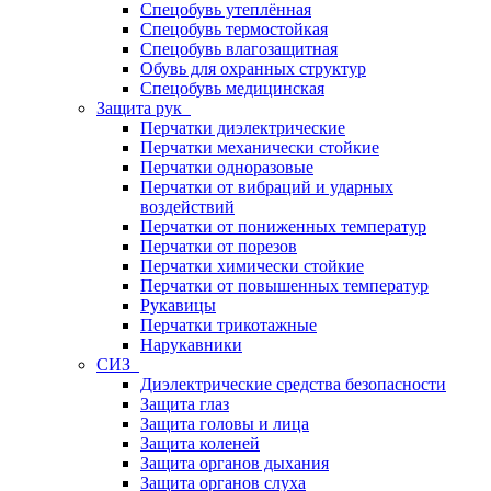
Спецобувь утеплённая
Спецобувь термостойкая
Спецобувь влагозащитная
Обувь для охранных структур
Спецобувь медицинская
Защита рук
Перчатки диэлектрические
Перчатки механически стойкие
Перчатки одноразовые
Перчатки от вибраций и ударных
воздействий
Перчатки от пониженных температур
Перчатки от порезов
Перчатки химически стойкие
Перчатки от повышенных температур
Рукавицы
Перчатки трикотажные
Нарукавники
СИЗ
Диэлектрические средства безопасности
Защита глаз
Защита головы и лица
Защита коленей
Защита органов дыхания
Защита органов слуха