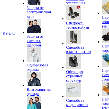
утеплённая
Защита от
электрической
дуги
Пер
пон
Спецобувь
тем
термостойкая
Каталог
Защита от
кислот и
щелочей
Пер
Спецобувь
пор
влагозащитная
Одноразовая
одежда
Пер
Обувь для
хим
охранных
сто
структур
Влагозащитная
одежда
Пер
Спецобувь
пов
медицинская
тем