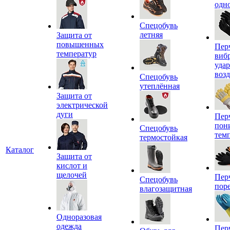
одн
Спецобувь
летняя
Защита от
повышенных
Пер
температур
виб
уда
воз
Спецобувь
утеплённая
Защита от
электрической
дуги
Пер
пон
Спецобувь
тем
термостойкая
Каталог
Защита от
кислот и
щелочей
Пер
Спецобувь
пор
влагозащитная
Одноразовая
одежда
Пер