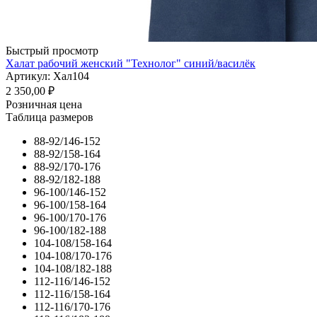
Быстрый просмотр
Халат рабочий женский "Технолог" синий/василёк
Артикул: Хал104
2 350,00
₽
Розничная цена
Таблица размеров
88-92/146-152
88-92/158-164
88-92/170-176
88-92/182-188
96-100/146-152
96-100/158-164
96-100/170-176
96-100/182-188
104-108/158-164
104-108/170-176
104-108/182-188
112-116/146-152
112-116/158-164
112-116/170-176