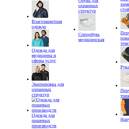
Обувь для
хим
охранных
сто
структур
Влагозащитная
одежда
Пер
Спецобувь
пов
медицинская
тем
Одежда для
медицины и
сферы услуг
Рук
Экипировка для
охранных
Пер
структур
три
Одежда для
Нар
пищевых
производств