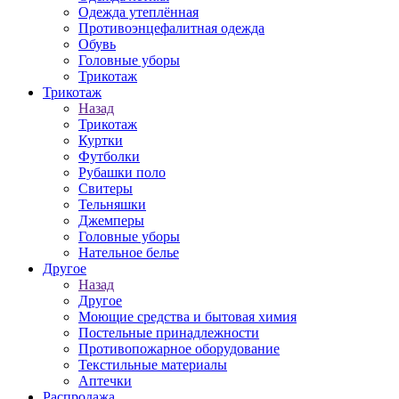
Одежда утеплённая
Противоэнцефалитная одежда
Обувь
Головные уборы
Трикотаж
Трикотаж
Назад
Трикотаж
Куртки
Футболки
Рубашки поло
Свитеры
Тельняшки
Джемперы
Головные уборы
Нательное белье
Другое
Назад
Другое
Моющие средства и бытовая химия
Постельные принадлежности
Противопожарное оборудование
Текстильные материалы
Аптечки
Распродажа