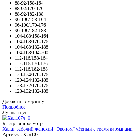
88-92/158-164
88-92/170-176
88-92/182-188
96-100/158-164
96-100/170-176
96-100/182-188
104-108/158-164
104-108/170-176
104-108/182-188
104-108/194-200
112-116/158-164
112-116/170-176
112-116/182-188
120-124/170-176
120-124/182-188
128-132/170-176
128-132/182-188
Добавить в корзину
Подробнее
Лучшая цена
Быстрый просмотр
Халат рабочий женский "Эконом" чёрный с тремя карманами
Артикул: Хал107