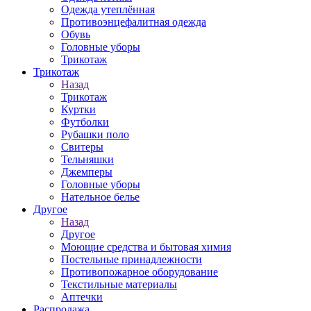
Одежда утеплённая
Противоэнцефалитная одежда
Обувь
Головные уборы
Трикотаж
Трикотаж
Назад
Трикотаж
Куртки
Футболки
Рубашки поло
Свитеры
Тельняшки
Джемперы
Головные уборы
Нательное белье
Другое
Назад
Другое
Моющие средства и бытовая химия
Постельные принадлежности
Противопожарное оборудование
Текстильные материалы
Аптечки
Распродажа