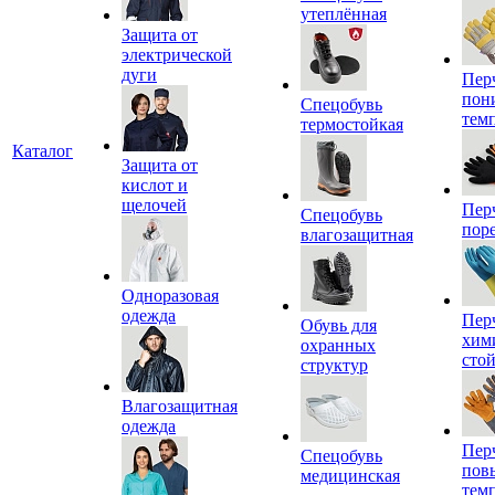
утеплённая
Защита от
электрической
дуги
Пер
пон
Спецобувь
тем
термостойкая
Каталог
Защита от
кислот и
щелочей
Пер
Спецобувь
пор
влагозащитная
Одноразовая
одежда
Пер
Обувь для
хим
охранных
сто
структур
Влагозащитная
одежда
Пер
Спецобувь
пов
медицинская
тем