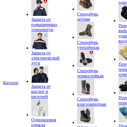
одн
Спецобувь
летняя
Защита от
повышенных
Пер
температур
виб
уда
воз
Спецобувь
утеплённая
Защита от
электрической
дуги
Пер
пон
Спецобувь
тем
термостойкая
Каталог
Защита от
кислот и
щелочей
Пер
Спецобувь
пор
влагозащитная
Одноразовая
одежда
Пер