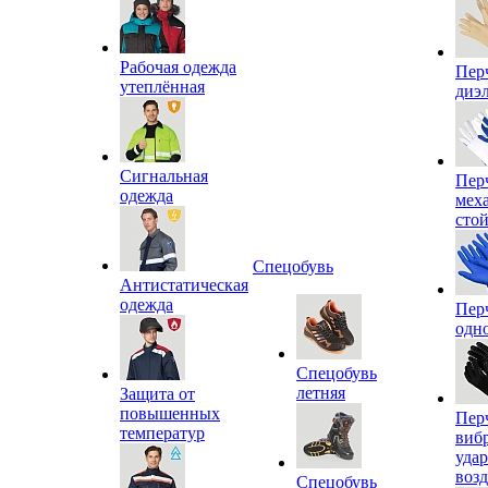
Рабочая одежда
Пер
утеплённая
диэ
Сигнальная
Пер
одежда
мех
сто
Спецобувь
Антистатическая
одежда
Пер
одн
Спецобувь
летняя
Защита от
повышенных
Пер
температур
виб
уда
воз
Спецобувь