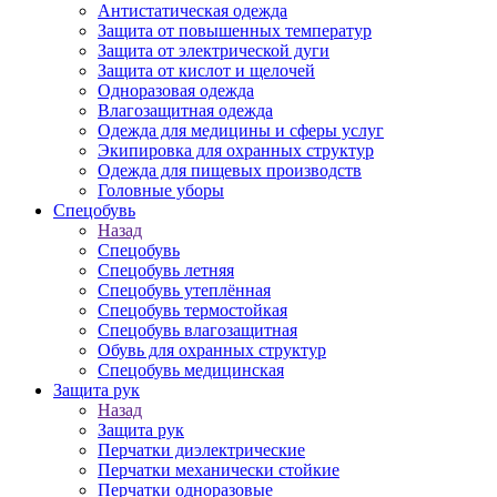
Антистатическая одежда
Защита от повышенных температур
Защита от электрической дуги
Защита от кислот и щелочей
Одноразовая одежда
Влагозащитная одежда
Одежда для медицины и сферы услуг
Экипировка для охранных структур
Одежда для пищевых производств
Головные уборы
Спецобувь
Назад
Спецобувь
Спецобувь летняя
Спецобувь утеплённая
Спецобувь термостойкая
Спецобувь влагозащитная
Обувь для охранных структур
Спецобувь медицинская
Защита рук
Назад
Защита рук
Перчатки диэлектрические
Перчатки механически стойкие
Перчатки одноразовые