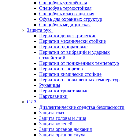
Спецобувь утеплённая
Спецобувь термостойкая
Спецобувь влагозащитная
Обувь для охранных структур
Спецобувь медицинская
Защита рук
Перчатки диэлектрические
Перчатки механически стойкие
Перчатки одноразовые
Перчатки от вибраций и ударных
воздействий
Перчатки от пониженных температур
Перчатки от порезов
Перчатки химически стойкие
Перчатки от повышенных температур
Рукавицы
Перчатки трикотажные
Нарукавники
СИЗ
Диэлектрические средства безопасности
Защита глаз
Защита головы и лица
Защита коленей
Защита органов дыхания
Защита органов слуха