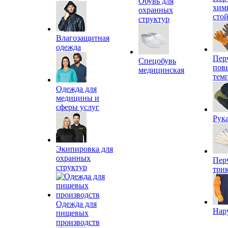
Обувь для
хим
охранных
сто
структур
Влагозащитная
одежда
Пер
Спецобувь
пов
медицинская
тем
Одежда для
медицины и
сферы услуг
Рук
Экипировка для
охранных
Пер
структур
три
Одежда для
Нар
пищевых
производств