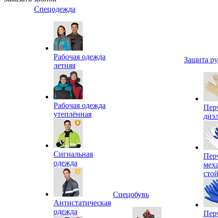
Спецодежда
Рабочая одежда
Защита р
летняя
Рабочая одежда
Пер
утеплённая
диэ
Сигнальная
Пер
одежда
мех
сто
Спецобувь
Антистатическая
одежда
Пер