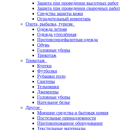
Защита при проведении высотных работ
Защита при проведении сварочных работ
Средства защиты кожи
Оградительный инвентарь
Охота, рыбалка, туризм
Одежда летняя
Одежда утеплённая
Противоэнцефалитная одежда
Обувь
Головные уборы
Трикотаж
Трикотаж
Куртки
Футболки
Рубашки поло
Свитеры
Тельняшки
Джемперы
Головные уборы
Нательное белье
Другое
Моющие средства и бытовая химия
Постельные принадлежности
Противопожарное оборудование
Текстильные материалы