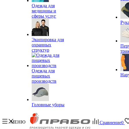
Одежда для
медицины и
сферы услуг
Рук
Экипировка для
охранных
Пер
структур
три
Одежда для
Нар
пищевых
производств
Головные уборы
МЕНЮ
Сравнение
0