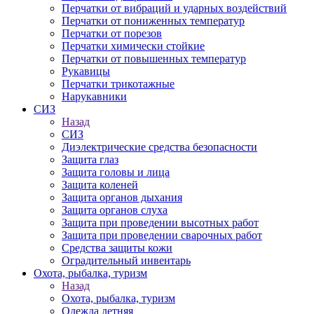
Перчатки от вибраций и ударных воздействий
Перчатки от пониженных температур
Перчатки от порезов
Перчатки химически стойкие
Перчатки от повышенных температур
Рукавицы
Перчатки трикотажные
Нарукавники
СИЗ
Назад
СИЗ
Диэлектрические средства безопасности
Защита глаз
Защита головы и лица
Защита коленей
Защита органов дыхания
Защита органов слуха
Защита при проведении высотных работ
Защита при проведении сварочных работ
Средства защиты кожи
Оградительный инвентарь
Охота, рыбалка, туризм
Назад
Охота, рыбалка, туризм
Одежда летняя