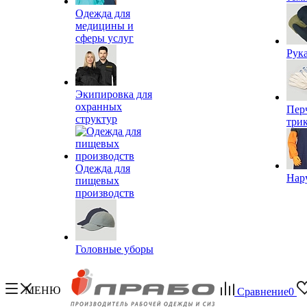
Одежда для
медицины и
сферы услуг
Рук
Экипировка для
охранных
Пер
структур
три
Одежда для
Нар
пищевых
производств
Головные уборы
МЕНЮ
Сравнение
0