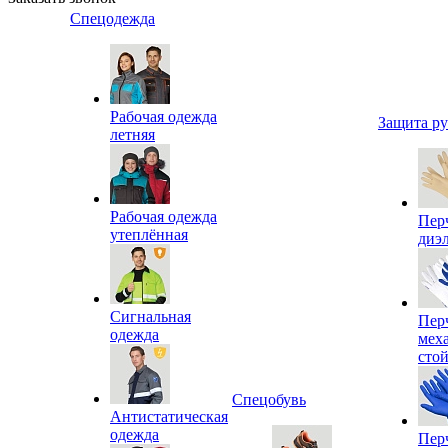
Спецодежда
Рабочая одежда
Защита р
летняя
Рабочая одежда
Пер
утеплённая
диэ
Сигнальная
Пер
одежда
мех
сто
Спецобувь
Антистатическая
одежда
Пер