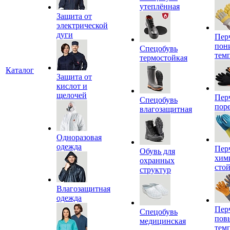
утеплённая
Защита от
электрической
дуги
Пер
пон
Спецобувь
тем
термостойкая
Каталог
Защита от
кислот и
щелочей
Пер
Спецобувь
пор
влагозащитная
Одноразовая
одежда
Пер
Обувь для
хим
охранных
сто
структур
Влагозащитная
одежда
Пер
Спецобувь
пов
медицинская
тем