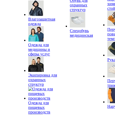
Обувь для
хим
охранных
сто
структур
Влагозащитная
одежда
Пер
Спецобувь
пов
медицинская
тем
Одежда для
медицины и
сферы услуг
Рук
Экипировка для
охранных
Пер
структур
три
Одежда для
Нар
пищевых
производств