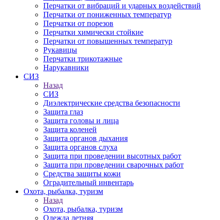
Перчатки от вибраций и ударных воздействий
Перчатки от пониженных температур
Перчатки от порезов
Перчатки химически стойкие
Перчатки от повышенных температур
Рукавицы
Перчатки трикотажные
Нарукавники
СИЗ
Назад
СИЗ
Диэлектрические средства безопасности
Защита глаз
Защита головы и лица
Защита коленей
Защита органов дыхания
Защита органов слуха
Защита при проведении высотных работ
Защита при проведении сварочных работ
Средства защиты кожи
Оградительный инвентарь
Охота, рыбалка, туризм
Назад
Охота, рыбалка, туризм
Одежда летняя