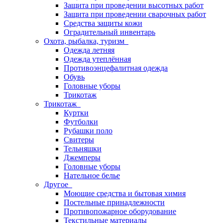
Защита при проведении высотных работ
Защита при проведении сварочных работ
Средства защиты кожи
Оградительный инвентарь
Охота, рыбалка, туризм
Одежда летняя
Одежда утеплённая
Противоэнцефалитная одежда
Обувь
Головные уборы
Трикотаж
Трикотаж
Куртки
Футболки
Рубашки поло
Свитеры
Тельняшки
Джемперы
Головные уборы
Нательное белье
Другое
Моющие средства и бытовая химия
Постельные принадлежности
Противопожарное оборудование
Текстильные материалы