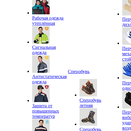
Рабочая одежда
Пер
утеплённая
диэ
Сигнальная
Пер
одежда
мех
сто
Спецобувь
Антистатическая
одежда
Пер
одн
Спецобувь
летняя
Защита от
повышенных
Пер
температур
виб
уда
воз
Спецобувь