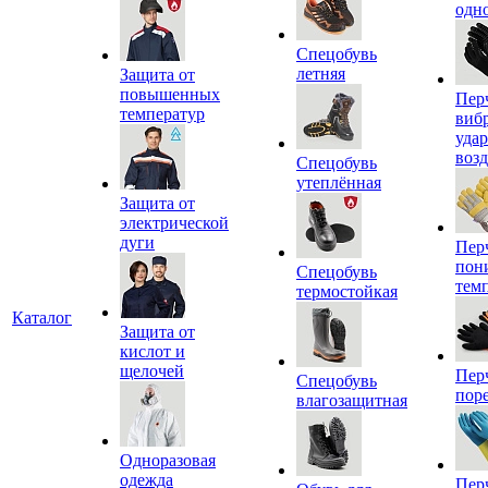
одн
Спецобувь
летняя
Защита от
повышенных
Пер
температур
виб
уда
воз
Спецобувь
утеплённая
Защита от
электрической
дуги
Пер
пон
Спецобувь
тем
термостойкая
Каталог
Защита от
кислот и
щелочей
Пер
Спецобувь
пор
влагозащитная
Одноразовая
одежда
Пер