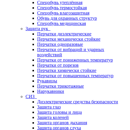
Спецобувь утеплённая
Спецобувь термостойкая
Спецобувь влагозащитная
Обувь для охранных структур
Спецобувь медицинская
Защита рук
Перчатки диэлектрические
Перчатки механически стойкие
Перчатки одноразовые
Перчатки от вибраций и ударных
воздействий
Перчатки от пониженных температур
Перчатки от порезов
Перчатки химически стойкие
Перчатки от повышенных температур
Рукавицы
Перчатки трикотажные
Нарукавники
СИЗ
Диэлектрические средства безопасности
Защита глаз
Защита головы и лица
Защита коленей
Защита органов дыхания
Защита органов слуха