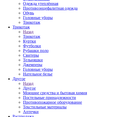
Одежда утеплённая
Противоэнцефалитная одежда
Обувь
Головные уборы
Трикотаж
Трикотаж
Назад
Трикотаж
Куртки
Футболки
Рубашки поло
Свитеры
Тельняшки
Джемперы
Головные уборы
Нательное белье
Другое
Назад
Другое
Моющие средства и бытовая химия
Постельные принадлежности
Противопожарное оборудование
Текстильные материалы
Аптечки
Распродажа