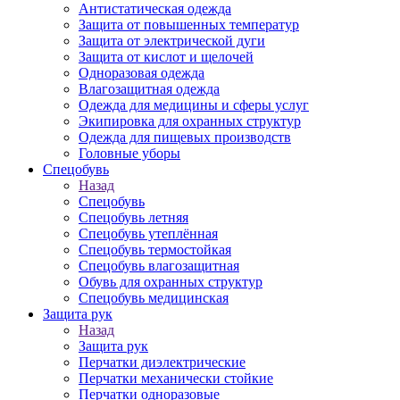
Антистатическая одежда
Защита от повышенных температур
Защита от электрической дуги
Защита от кислот и щелочей
Одноразовая одежда
Влагозащитная одежда
Одежда для медицины и сферы услуг
Экипировка для охранных структур
Одежда для пищевых производств
Головные уборы
Спецобувь
Назад
Спецобувь
Спецобувь летняя
Спецобувь утеплённая
Спецобувь термостойкая
Спецобувь влагозащитная
Обувь для охранных структур
Спецобувь медицинская
Защита рук
Назад
Защита рук
Перчатки диэлектрические
Перчатки механически стойкие
Перчатки одноразовые