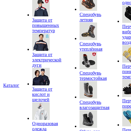
одн
Спецобувь
летняя
Защита от
повышенных
Пер
температур
виб
уда
воз
Спецобувь
утеплённая
Защита от
электрической
дуги
Пер
пон
Спецобувь
тем
термостойкая
Каталог
Защита от
кислот и
щелочей
Пер
Спецобувь
пор
влагозащитная
Одноразовая
одежда
Пер