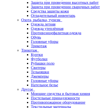
Защита при проведении высотных работ
Защита при проведении сварочных работ
Средства защиты кожи
Оградительный инвентарь
Охота, рыбалка, туризм
Одежда летняя
Одежда утеплённая
Противоэнцефалитная одежда
Обувь
Головные уборы
Трикотаж
Трикотаж
Куртки
Футболки
Рубашки поло
Свитеры
Тельняшки
Джемперы
Головные уборы
Нательное белье
Другое
Моющие средства и бытовая химия
Постельные принадлежности
Противопожарное оборудование
Текстильные материалы