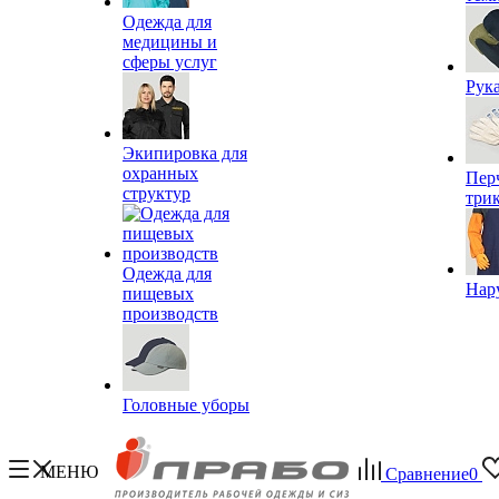
Одежда для
медицины и
сферы услуг
Рук
Экипировка для
охранных
Пер
структур
три
Одежда для
Нар
пищевых
производств
Головные уборы
МЕНЮ
Сравнение
0