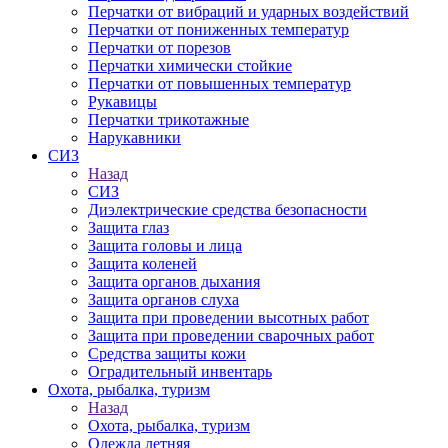
Перчатки от вибраций и ударных воздействий
Перчатки от пониженных температур
Перчатки от порезов
Перчатки химически стойкие
Перчатки от повышенных температур
Рукавицы
Перчатки трикотажные
Нарукавники
СИЗ
Назад
СИЗ
Диэлектрические средства безопасности
Защита глаз
Защита головы и лица
Защита коленей
Защита органов дыхания
Защита органов слуха
Защита при проведении высотных работ
Защита при проведении сварочных работ
Средства защиты кожи
Оградительный инвентарь
Охота, рыбалка, туризм
Назад
Охота, рыбалка, туризм
Одежда летняя