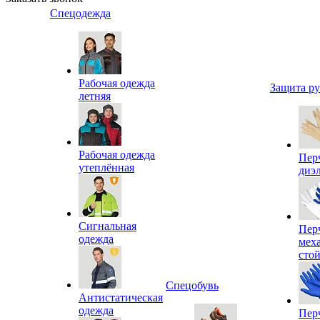
Спецодежда
Рабочая одежда
Защита р
летняя
Рабочая одежда
Пер
утеплённая
диэ
Сигнальная
Пер
одежда
мех
сто
Спецобувь
Антистатическая
одежда
Пер