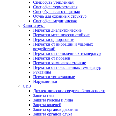
Спецобувь утеплённая
Спецобувь термостойкая
Спецобувь влагозащитная
Обувь для охранных структур
Спецобувь медицинская
Защита рук
Перчатки диэлектрические
Перчатки механически стойкие
Перчатки одноразовые
Перчатки от вибраций и ударных
воздействий
Перчатки от пониженных температур
Перчатки от порезов
Перчатки химически стойкие
Перчатки от повышенных температур
Рукавицы
Перчатки трикотажные
Нарукавники
СИЗ
Диэлектрические средства безопасности
Защита глаз
Защита головы и лица
Защита коленей
Защита органов дыхания
Защита органов слуха