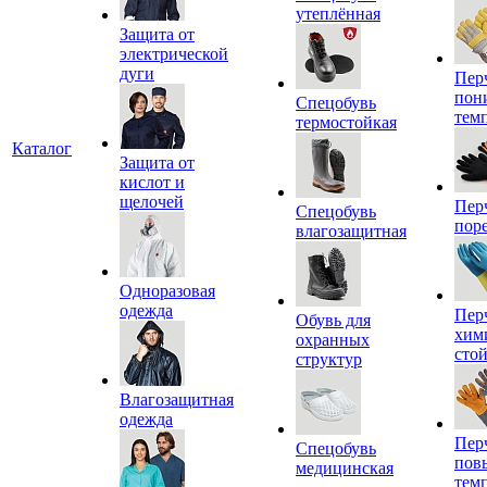
утеплённая
Защита от
электрической
дуги
Пер
пон
Спецобувь
тем
термостойкая
Каталог
Защита от
кислот и
щелочей
Пер
Спецобувь
пор
влагозащитная
Одноразовая
одежда
Пер
Обувь для
хим
охранных
сто
структур
Влагозащитная
одежда
Пер
Спецобувь
пов
медицинская
тем