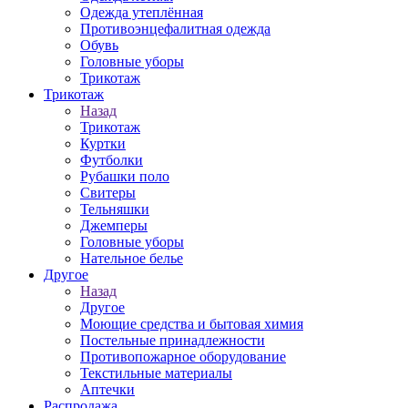
Одежда утеплённая
Противоэнцефалитная одежда
Обувь
Головные уборы
Трикотаж
Трикотаж
Назад
Трикотаж
Куртки
Футболки
Рубашки поло
Свитеры
Тельняшки
Джемперы
Головные уборы
Нательное белье
Другое
Назад
Другое
Моющие средства и бытовая химия
Постельные принадлежности
Противопожарное оборудование
Текстильные материалы
Аптечки
Распродажа