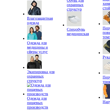
Обувь для
хим
охранных
сто
структур
Влагозащитная
одежда
Пер
Спецобувь
пов
медицинская
тем
Одежда для
медицины и
сферы услуг
Рук
Экипировка для
охранных
Пер
структур
три
Одежда для
Нар
пищевых
производств