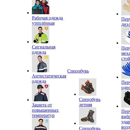
Рабочая одежда
Пер
утеплённая
диэ
Сигнальная
Пер
одежда
мех
сто
Спецобувь
Антистатическая
одежда
Пер
одн
Спецобувь
летняя
Защита от
повышенных
Пер
температур
виб
уда
воз
Спецобувь