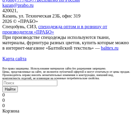
kazan@prabo.ru
420021,
Казань, ул. Техническая 23Б, офис 319
2026 © «ПРАБО»
Спецобувь, СИЗ,
спецодежда оптом и в розницу от
производителя «ПРАБО»
При производстве спецодежды используются ткани,
материалы, фурнитура разных цветов, купить которые можно
в интернет-магазине «Балтийский текстиль» —
balttex.ru
Карта сайта
Все права защищены. Использование материалов сайта без разрешения запрещено.
Цены, представленные на сайте, не являются публичной офертой и могут отличаться от цены продаж.
Производитель вправе вносить незначительные изменения в конструкцию, внешний вид,
комплектность изделий, не влияющие на основные потребительские свойства.
Найти
0
0
0
Корзина