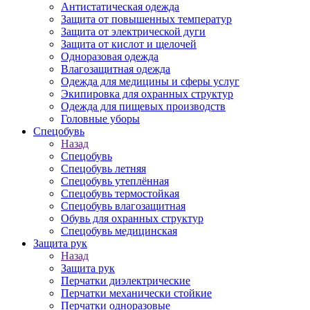
Антистатическая одежда
Защита от повышенных температур
Защита от электрической дуги
Защита от кислот и щелочей
Одноразовая одежда
Влагозащитная одежда
Одежда для медицины и сферы услуг
Экипировка для охранных структур
Одежда для пищевых производств
Головные уборы
Спецобувь
Назад
Спецобувь
Спецобувь летняя
Спецобувь утеплённая
Спецобувь термостойкая
Спецобувь влагозащитная
Обувь для охранных структур
Спецобувь медицинская
Защита рук
Назад
Защита рук
Перчатки диэлектрические
Перчатки механически стойкие
Перчатки одноразовые