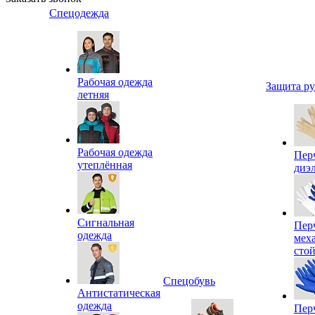
Спецодежда
Рабочая одежда
Защита р
летняя
Рабочая одежда
Пер
утеплённая
диэ
Сигнальная
Пер
одежда
мех
сто
Спецобувь
Антистатическая
одежда
Пер