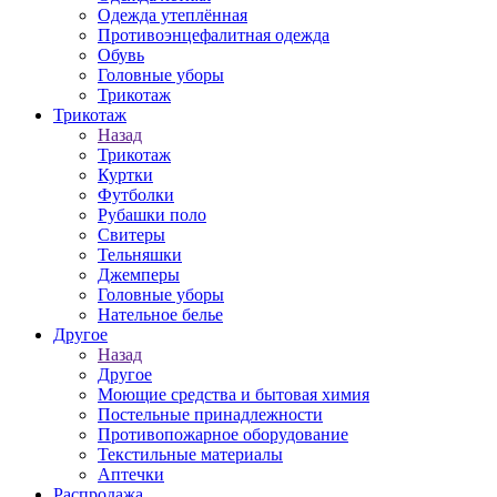
Одежда утеплённая
Противоэнцефалитная одежда
Обувь
Головные уборы
Трикотаж
Трикотаж
Назад
Трикотаж
Куртки
Футболки
Рубашки поло
Свитеры
Тельняшки
Джемперы
Головные уборы
Нательное белье
Другое
Назад
Другое
Моющие средства и бытовая химия
Постельные принадлежности
Противопожарное оборудование
Текстильные материалы
Аптечки
Распродажа