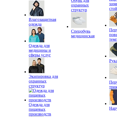
Обувь для
хим
охранных
сто
структур
Влагозащитная
одежда
Пер
Спецобувь
пов
медицинская
тем
Одежда для
медицины и
сферы услуг
Рук
Экипировка для
охранных
Пер
структур
три
Одежда для
Нар
пищевых
производств