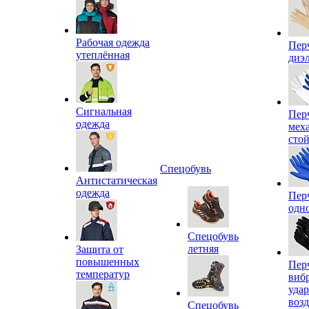
Рабочая одежда
Пер
утеплённая
диэ
Сигнальная
Пер
одежда
мех
сто
Спецобувь
Антистатическая
одежда
Пер
одн
Спецобувь
летняя
Защита от
повышенных
Пер
температур
виб
уда
воз
Спецобувь