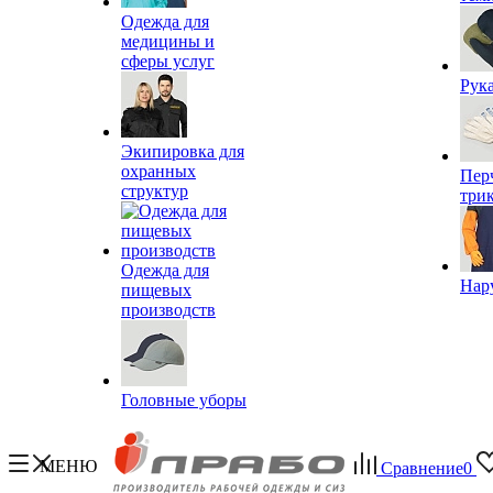
Одежда для
медицины и
сферы услуг
Рук
Экипировка для
охранных
Пер
структур
три
Одежда для
Нар
пищевых
производств
Головные уборы
МЕНЮ
Сравнение
0