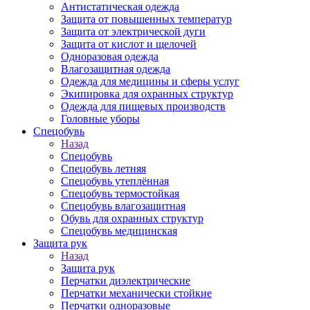
Антистатическая одежда
Защита от повышенных температур
Защита от электрической дуги
Защита от кислот и щелочей
Одноразовая одежда
Влагозащитная одежда
Одежда для медицины и сферы услуг
Экипировка для охранных структур
Одежда для пищевых производств
Головные уборы
Спецобувь
Назад
Спецобувь
Спецобувь летняя
Спецобувь утеплённая
Спецобувь термостойкая
Спецобувь влагозащитная
Обувь для охранных структур
Спецобувь медицинская
Защита рук
Назад
Защита рук
Перчатки диэлектрические
Перчатки механически стойкие
Перчатки одноразовые