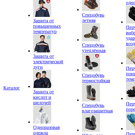
одн
Спецобувь
летняя
Защита от
повышенных
Пер
температур
виб
уда
воз
Спецобувь
утеплённая
Защита от
электрической
дуги
Пер
пон
Спецобувь
тем
термостойкая
Каталог
Защита от
кислот и
щелочей
Пер
Спецобувь
пор
влагозащитная
Одноразовая
одежда
Пер