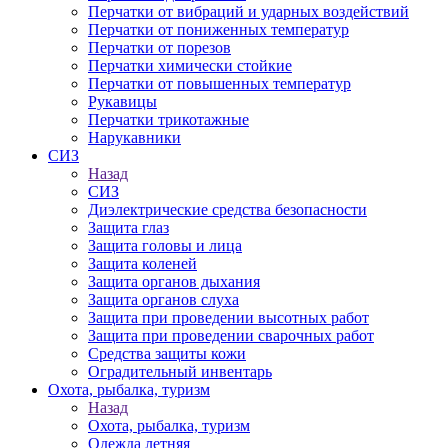
Перчатки от вибраций и ударных воздействий
Перчатки от пониженных температур
Перчатки от порезов
Перчатки химически стойкие
Перчатки от повышенных температур
Рукавицы
Перчатки трикотажные
Нарукавники
СИЗ
Назад
СИЗ
Диэлектрические средства безопасности
Защита глаз
Защита головы и лица
Защита коленей
Защита органов дыхания
Защита органов слуха
Защита при проведении высотных работ
Защита при проведении сварочных работ
Средства защиты кожи
Оградительный инвентарь
Охота, рыбалка, туризм
Назад
Охота, рыбалка, туризм
Одежда летняя