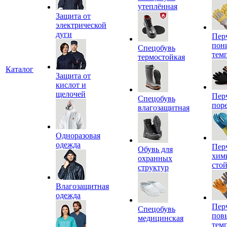
утеплённая
Защита от
электрической
дуги
Пер
пон
Спецобувь
тем
термостойкая
Каталог
Защита от
кислот и
щелочей
Пер
Спецобувь
пор
влагозащитная
Одноразовая
одежда
Пер
Обувь для
хим
охранных
сто
структур
Влагозащитная
одежда
Пер
Спецобувь
пов
медицинская
тем