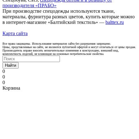
производителя «ПРАБО»
При производстве спецодежды используются ткани,
материалы, фурнитура разных цветов, купить которые можно
в интернет-магазине «Балтийский текстиль» —
balttex.ru
Карта сайта
Все права защищены. Использование материалов сайта без разрешения запрещено.
Цены, представленные на сайте, не являются публичной офертой и могут отличаться от цены продаж.
Производитель вправе вносить незначительные изменения в конструкцию, внешний вид,
комплектность изделий, не влияющие на основные потребительские свойства.
Найти
0
0
0
Корзина