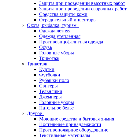
Защита при проведении высотных работ
Защита при проведении сварочных работ
Средства защиты кожи
Оградительный инвентарь
Охота, рыбалка, туризм
Одежда летняя
Одежда утеплённая
Противоэнцефалитная одежда
Обувь
Головные уборы
Трикотаж
Трикотаж
Куртки
Футболки
Рубашки поло
Свитеры
Тельняшки
Джемперы
Головные уборы
Нательное белье
Другое
Моющие средства и бытовая химия
Постельные принадлежности
Противопожарное оборудование
Текстильные материалы