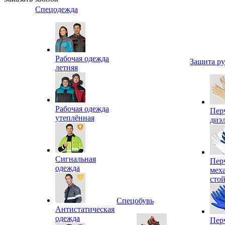
Спецодежда
Рабочая одежда
Защита р
летняя
Рабочая одежда
Пер
утеплённая
диэ
Сигнальная
Пер
одежда
мех
сто
Спецобувь
Антистатическая
одежда
Пер