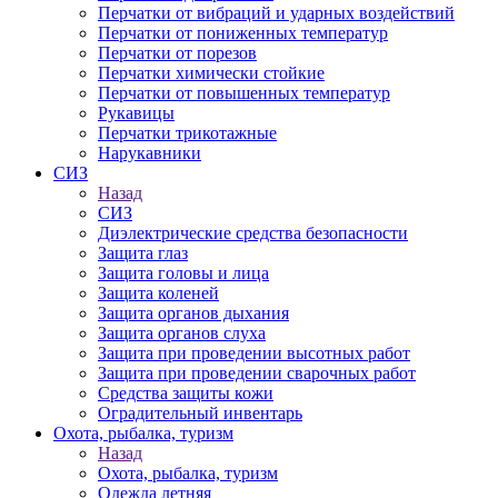
Перчатки от вибраций и ударных воздействий
Перчатки от пониженных температур
Перчатки от порезов
Перчатки химически стойкие
Перчатки от повышенных температур
Рукавицы
Перчатки трикотажные
Нарукавники
СИЗ
Назад
СИЗ
Диэлектрические средства безопасности
Защита глаз
Защита головы и лица
Защита коленей
Защита органов дыхания
Защита органов слуха
Защита при проведении высотных работ
Защита при проведении сварочных работ
Средства защиты кожи
Оградительный инвентарь
Охота, рыбалка, туризм
Назад
Охота, рыбалка, туризм
Одежда летняя