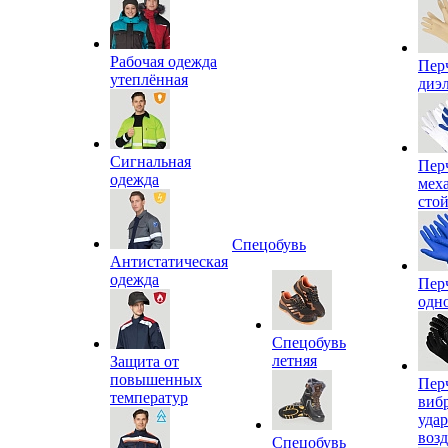
Рабочая одежда
Пер
утеплённая
диэ
Сигнальная
Пер
одежда
мех
сто
Спецобувь
Антистатическая
одежда
Пер
одн
Спецобувь
летняя
Защита от
повышенных
Пер
температур
виб
уда
воз
Спецобувь