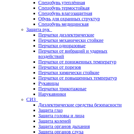
Спецобувь утеплённая
Спецобувь термостойкая
Спецобувь влагозащитная
Обувь для охранных структур
Спецобувь медицинская
Защита рук
Перчатки диэлектрические
Перчатки механически стойкие
Перчатки одноразовые
Перчатки от вибраций и ударных
воздействий
Перчатки от пониженных температур
Перчатки от порезов
Перчатки химически стойкие
Перчатки от повышенных температур
Рукавицы
Перчатки трикотажные
Нарукавники
СИЗ
Диэлектрические средства безопасности
Защита глаз
Защита головы и лица
Защита коленей
Защита органов дыхания
Защита органов слуха