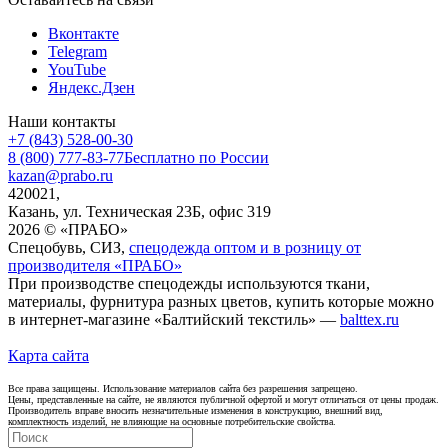
Вконтакте
Telegram
YouTube
Яндекс.Дзен
Наши контакты
+7 (843) 528-00-30
8 (800) 777-83-77
Бесплатно по России
kazan@prabo.ru
420021,
Казань, ул. Техническая 23Б, офис 319
2026 © «ПРАБО»
Спецобувь, СИЗ,
спецодежда оптом и в розницу от
производителя «ПРАБО»
При производстве спецодежды используются ткани,
материалы, фурнитура разных цветов, купить которые можно
в интернет-магазине «Балтийский текстиль» —
balttex.ru
Карта сайта
Все права защищены. Использование материалов сайта без разрешения запрещено.
Цены, представленные на сайте, не являются публичной офертой и могут отличаться от цены продаж.
Производитель вправе вносить незначительные изменения в конструкцию, внешний вид,
комплектность изделий, не влияющие на основные потребительские свойства.