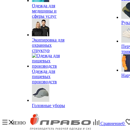
Одежда для
медицины и
сферы услуг
Рук
Экипировка для
охранных
Пер
структур
три
Одежда для
Нар
пищевых
производств
Головные уборы
МЕНЮ
Сравнение
0