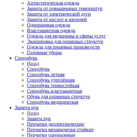
Антистатическая одежда
Защита от повышенных температур
Защита от электрической дуги
Защита от кислот и щелочей
Одноразовая одежда
Влагозащитная одежда
Одежда для медицины и сферы услуг
Экипировка для охранных структур
Одежда для пищевых производств
Головные уборы
Спецобувь
Назад
Спецобувь
Спецобувь летняя
Спецобувь утеплённая
Спецобувь термостойкая
Спецобувь влагозащитная
Обувь для охранных структур
Спецобувь медицинская
Защита рук
Назад
Защита рук
Перчатки диэлектрические
Перчатки механически стойкие
Перчатки одноразовые