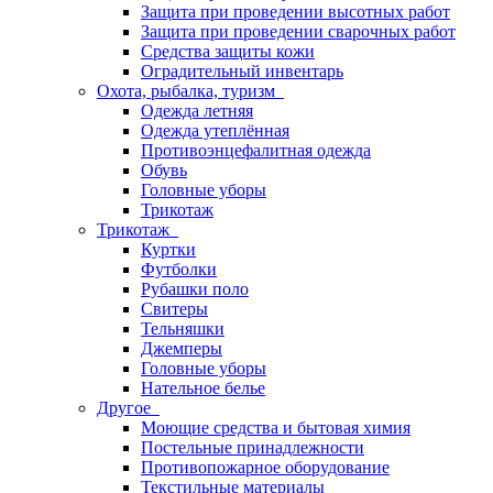
Защита при проведении высотных работ
Защита при проведении сварочных работ
Средства защиты кожи
Оградительный инвентарь
Охота, рыбалка, туризм
Одежда летняя
Одежда утеплённая
Противоэнцефалитная одежда
Обувь
Головные уборы
Трикотаж
Трикотаж
Куртки
Футболки
Рубашки поло
Свитеры
Тельняшки
Джемперы
Головные уборы
Нательное белье
Другое
Моющие средства и бытовая химия
Постельные принадлежности
Противопожарное оборудование
Текстильные материалы