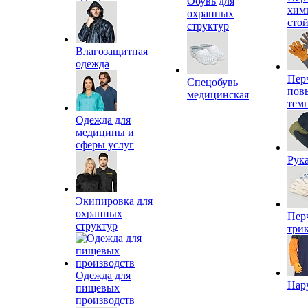
Обувь для
хим
охранных
сто
структур
Влагозащитная
одежда
Пер
Спецобувь
пов
медицинская
тем
Одежда для
медицины и
сферы услуг
Рук
Экипировка для
охранных
Пер
структур
три
Одежда для
Нар
пищевых
производств