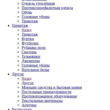
Одежда утеплённая
Противоэнцефалитная одежда
Обувь
Головные уборы
Трикотаж
Трикотаж
Назад
Трикотаж
Куртки
Футболки
Рубашки поло
Свитеры
Тельняшки
Джемперы
Головные уборы
Нательное белье
Другое
Назад
Другое
Моющие средства и бытовая химия
Постельные принадлежности
Противопожарное оборудование
Текстильные материалы
Аптечки
Распродажа