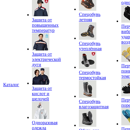
одн
Спецобувь
летняя
Защита от
повышенных
Пер
температур
виб
уда
воз
Спецобувь
утеплённая
Защита от
электрической
дуги
Пер
пон
Спецобувь
тем
термостойкая
Каталог
Защита от
кислот и
щелочей
Пер
Спецобувь
пор
влагозащитная
Одноразовая
одежда
Пер