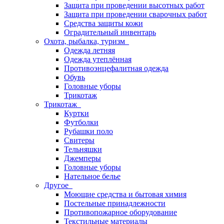
Защита при проведении высотных работ
Защита при проведении сварочных работ
Средства защиты кожи
Оградительный инвентарь
Охота, рыбалка, туризм
Одежда летняя
Одежда утеплённая
Противоэнцефалитная одежда
Обувь
Головные уборы
Трикотаж
Трикотаж
Куртки
Футболки
Рубашки поло
Свитеры
Тельняшки
Джемперы
Головные уборы
Нательное белье
Другое
Моющие средства и бытовая химия
Постельные принадлежности
Противопожарное оборудование
Текстильные материалы