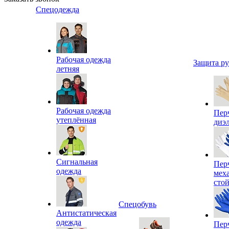
Спецодежда
Рабочая одежда
Защита р
летняя
Рабочая одежда
Пер
утеплённая
диэ
Сигнальная
Пер
одежда
мех
сто
Спецобувь
Антистатическая
одежда
Пер