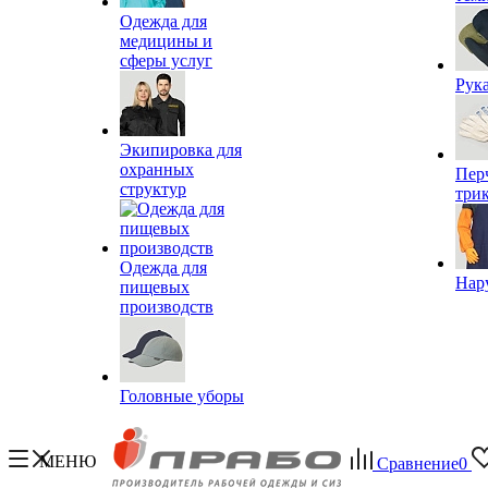
Одежда для
медицины и
сферы услуг
Рук
Экипировка для
охранных
Пер
структур
три
Одежда для
Нар
пищевых
производств
Головные уборы
МЕНЮ
Сравнение
0