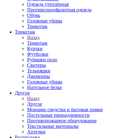
Одежда утеплённая
Противоэнцефалитная одежда
Обувь
Головные уборы
Трикотаж
Трикотаж
Назад
Трикотаж
Куртки
Футболки
Рубашки поло
Свитеры
Тельняшки
Джемперы
Головные уборы
Нательное белье
Другое
Назад
Другое
Моющие средства и бытовая химия
Постельные принадлежности
Противопожарное оборудование
Текстильные материалы
Аптечки
Распродажа