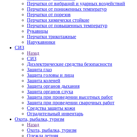
Перчатки от вибраций и ударных воздействий
Перчатки от пониженных температур
Перчатки от порезов
Перчатки химически стойкие
Перчатки от повышенных температур
Рукавицы
Перчатки трикотажные
Нарукавники
СИЗ
Назад
СИЗ
Диэлектрические средства безопасности
Защита глаз
Защита головы и лица
Защита коленей
Защита органов дыхания
Защита органов слуха
Защита при проведении высотных работ
Защита при проведении сварочных работ
Средства защиты кожи
Оградительный инвентарь
Охота, рыбалка, туризм
Назад
Охота, рыбалка, туризм
Одежда летняя