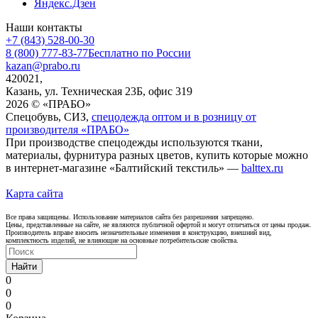
Яндекс.Дзен
Наши контакты
+7 (843) 528-00-30
8 (800) 777-83-77
Бесплатно по России
kazan@prabo.ru
420021,
Казань, ул. Техническая 23Б, офис 319
2026 © «ПРАБО»
Спецобувь, СИЗ,
спецодежда оптом и в розницу от
производителя «ПРАБО»
При производстве спецодежды используются ткани,
материалы, фурнитура разных цветов, купить которые можно
в интернет-магазине «Балтийский текстиль» —
balttex.ru
Карта сайта
Все права защищены. Использование материалов сайта без разрешения запрещено.
Цены, представленные на сайте, не являются публичной офертой и могут отличаться от цены продаж.
Производитель вправе вносить незначительные изменения в конструкцию, внешний вид,
комплектность изделий, не влияющие на основные потребительские свойства.
Найти
0
0
0