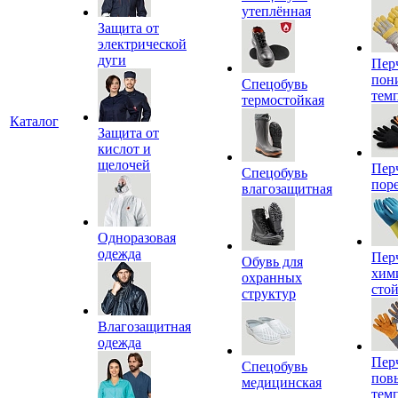
утеплённая
Защита от
электрической
дуги
Пер
пон
Спецобувь
тем
термостойкая
Каталог
Защита от
кислот и
щелочей
Пер
Спецобувь
пор
влагозащитная
Одноразовая
одежда
Пер
Обувь для
хим
охранных
сто
структур
Влагозащитная
одежда
Пер
Спецобувь
пов
медицинская
тем