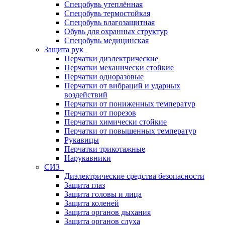
Спецобувь утеплённая
Спецобувь термостойкая
Спецобувь влагозащитная
Обувь для охранных структур
Спецобувь медицинская
Защита рук
Перчатки диэлектрические
Перчатки механически стойкие
Перчатки одноразовые
Перчатки от вибраций и ударных
воздействий
Перчатки от пониженных температур
Перчатки от порезов
Перчатки химически стойкие
Перчатки от повышенных температур
Рукавицы
Перчатки трикотажные
Нарукавники
СИЗ
Диэлектрические средства безопасности
Защита глаз
Защита головы и лица
Защита коленей
Защита органов дыхания
Защита органов слуха