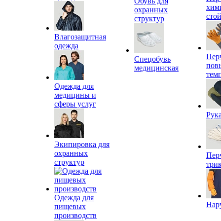
Обувь для
хим
охранных
сто
структур
Влагозащитная
одежда
Пер
Спецобувь
пов
медицинская
тем
Одежда для
медицины и
сферы услуг
Рук
Экипировка для
охранных
Пер
структур
три
Одежда для
Нар
пищевых
производств