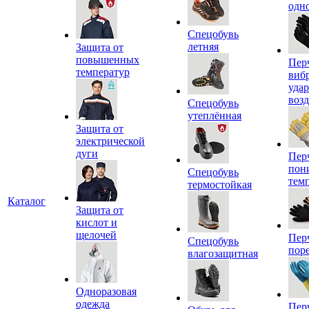
одн
Спецобувь
летняя
Защита от
повышенных
Пер
температур
виб
уда
воз
Спецобувь
утеплённая
Защита от
электрической
дуги
Пер
пон
Спецобувь
тем
термостойкая
Каталог
Защита от
кислот и
щелочей
Пер
Спецобувь
пор
влагозащитная
Одноразовая
одежда
Пер