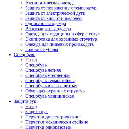
Антистатическая одежда
Защита от повышенных температур
Защита от электрической дуги
Защита от кислот и щелочей
Одноразовая одежда
Влагозащитная одежда
Одежда для медицины и сферы услуг
Экипировка для охранных структур
Одежда для пищевых производств
Головные уборы
Спецобувь
Назад
Спецобувь
Спецобувь летняя
Спецобувь утеплённая
Спецобувь термостойкая
Спецобувь влагозащитная
Обувь для охранных структур
Спецобувь медицинская
Защита рук
Назад
Защита рук
Перчатки диэлектрические
Перчатки механически стойкие
Перчатки одноразовые