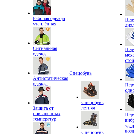
Рабочая одежда
Пер
утеплённая
диэ
Сигнальная
Пер
одежда
мех
сто
Спецобувь
Антистатическая
одежда
Пер
одн
Спецобувь
летняя
Защита от
повышенных
Пер
температур
виб
уда
воз
Спецобувь