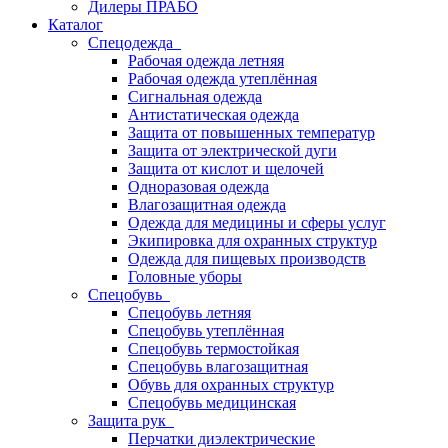
Дилеры ПРАБО
Каталог
Спецодежда
Рабочая одежда летняя
Рабочая одежда утеплённая
Сигнальная одежда
Антистатическая одежда
Защита от повышенных температур
Защита от электрической дуги
Защита от кислот и щелочей
Одноразовая одежда
Влагозащитная одежда
Одежда для медицины и сферы услуг
Экипировка для охранных структур
Одежда для пищевых производств
Головные уборы
Спецобувь
Спецобувь летняя
Спецобувь утеплённая
Спецобувь термостойкая
Спецобувь влагозащитная
Обувь для охранных структур
Спецобувь медицинская
Защита рук
Перчатки диэлектрические