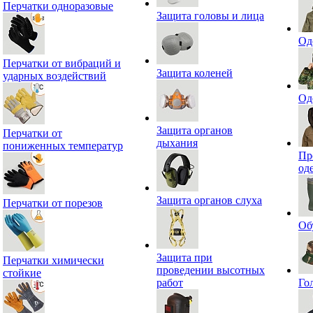
Перчатки одноразовые
Защита головы и лица
Од
Перчатки от вибраций и
Защита коленей
ударных воздействий
Од
Защита органов
Перчатки от
дыхания
пониженных температур
Пр
од
Защита органов слуха
Перчатки от порезов
Об
Защита при
Перчатки химически
проведении высотных
стойкие
работ
Го