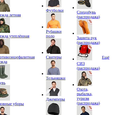
Футболки
Спецобувь
ежда летняя
(распродажа)
Рубашки
ежда утеплённая
поло
Защита рук
(распродажа)
отивоэнцефалитная
Свитеры
Ещё
ежда
СИЗ
(распродажа)
Тельняшки
увь
Охота,
рыбалка,
туризм
Джемперы
(распродажа)
ловные уборы