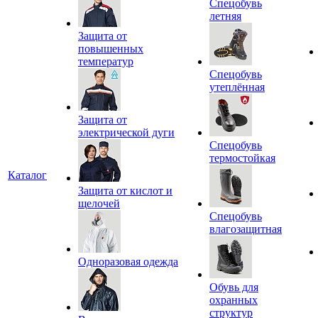
Спецобувь
летняя
Защита от
повышенных
температур
Спецобувь
утеплённая
Защита от
электрической дуги
Спецобувь
термостойкая
Каталог
Защита от кислот и
щелочей
Спецобувь
влагозащитная
Одноразовая одежда
Обувь для
охранных
структур