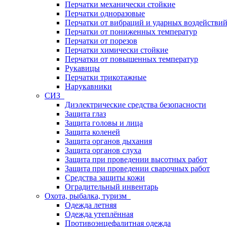
Перчатки механически стойкие
Перчатки одноразовые
Перчатки от вибраций и ударных воздействи
Перчатки от пониженных температур
Перчатки от порезов
Перчатки химически стойкие
Перчатки от повышенных температур
Рукавицы
Перчатки трикотажные
Нарукавники
СИЗ
Диэлектрические средства безопасности
Защита глаз
Защита головы и лица
Защита коленей
Защита органов дыхания
Защита органов слуха
Защита при проведении высотных работ
Защита при проведении сварочных работ
Средства защиты кожи
Оградительный инвентарь
Охота, рыбалка, туризм
Одежда летняя
Одежда утеплённая
Противоэнцефалитная одежда