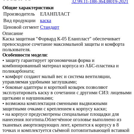
32.99.11-188-36438019-2021
Общие характеристики
Производитель
ЕЛАНПЛАСТ
Вид продукции
каска
Ценовой сегмент
Стандарт
Описание
Каска защитная "Форвард К-05 Еланпласт" обеспечивает
превосходное сочетание максимальной защиты и комфорта
пользователя.
Особенности модели
:
• защиту гарантирует эргономичная форма и
комбинированный материал корпуса из АБС-пластика и
поликарбоната;
• комфорт создают малый вес и система вентиляции,
управляемая удобными заглушками;
• боковые адаптеры и короткий козырек позволяют
эксплуатировать каску в сочетании с другими СИЗ: лицевыми
щитками и наушниками;
• возможна комплектация сменными выдвижными
защитными очками с креплением к корпусу каски;
• на корпусе предусмотрены специальные площадки для
нанесения логотипа.Облегчённое оголовье выполнено из
тканевых амортизирующих лент, крепится к корпусу в 8
точках и комплектуется съёмной потовпитывающей вставкой