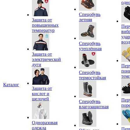
одн
Спецобувь
летняя
Защита от
повышенных
Пер
температур
виб
уда
воз
Спецобувь
утеплённая
Защита от
электрической
дуги
Пер
пон
Спецобувь
тем
термостойкая
Каталог
Защита от
кислот и
щелочей
Пер
Спецобувь
пор
влагозащитная
Одноразовая
одежда
Пер