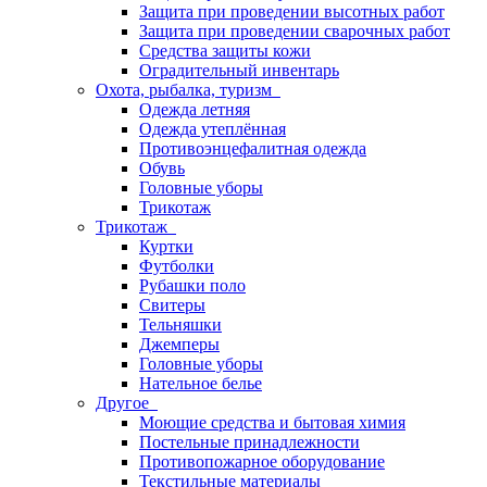
Защита при проведении высотных работ
Защита при проведении сварочных работ
Средства защиты кожи
Оградительный инвентарь
Охота, рыбалка, туризм
Одежда летняя
Одежда утеплённая
Противоэнцефалитная одежда
Обувь
Головные уборы
Трикотаж
Трикотаж
Куртки
Футболки
Рубашки поло
Свитеры
Тельняшки
Джемперы
Головные уборы
Нательное белье
Другое
Моющие средства и бытовая химия
Постельные принадлежности
Противопожарное оборудование
Текстильные материалы