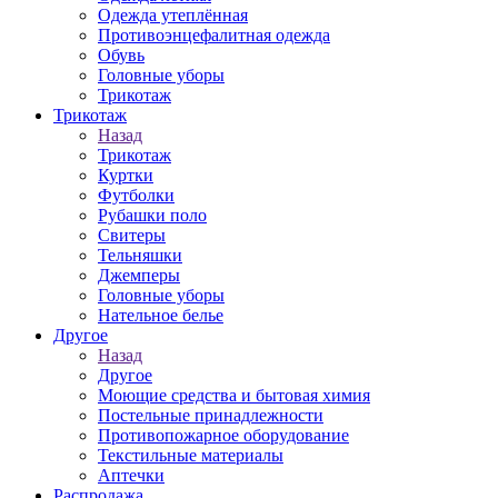
Одежда утеплённая
Противоэнцефалитная одежда
Обувь
Головные уборы
Трикотаж
Трикотаж
Назад
Трикотаж
Куртки
Футболки
Рубашки поло
Свитеры
Тельняшки
Джемперы
Головные уборы
Нательное белье
Другое
Назад
Другое
Моющие средства и бытовая химия
Постельные принадлежности
Противопожарное оборудование
Текстильные материалы
Аптечки
Распродажа