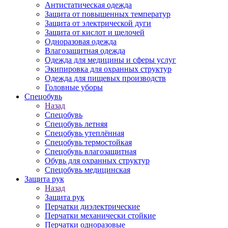
Антистатическая одежда
Защита от повышенных температур
Защита от электрической дуги
Защита от кислот и щелочей
Одноразовая одежда
Влагозащитная одежда
Одежда для медицины и сферы услуг
Экипировка для охранных структур
Одежда для пищевых производств
Головные уборы
Спецобувь
Назад
Спецобувь
Спецобувь летняя
Спецобувь утеплённая
Спецобувь термостойкая
Спецобувь влагозащитная
Обувь для охранных структур
Спецобувь медицинская
Защита рук
Назад
Защита рук
Перчатки диэлектрические
Перчатки механически стойкие
Перчатки одноразовые