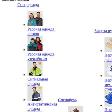
Спецодежда
Рабочая одежда
Защита р
летняя
Рабочая одежда
Пер
утеплённая
диэ
Сигнальная
Пер
одежда
мех
сто
Спецобувь
Антистатическая
одежда
Пер