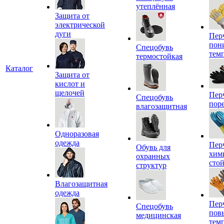
утеплённая
Защита от
электрической
дуги
Пер
пон
Спецобувь
тем
термостойкая
Каталог
Защита от
кислот и
щелочей
Пер
Спецобувь
пор
влагозащитная
Одноразовая
одежда
Пер
Обувь для
хим
охранных
сто
структур
Влагозащитная
одежда
Пер
Спецобувь
пов
медицинская
тем