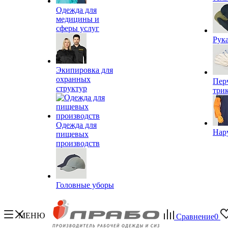
Одежда для
медицины и
сферы услуг
Рук
Экипировка для
охранных
Пер
структур
три
Одежда для
Нар
пищевых
производств
Головные уборы
МЕНЮ
Сравнение
0