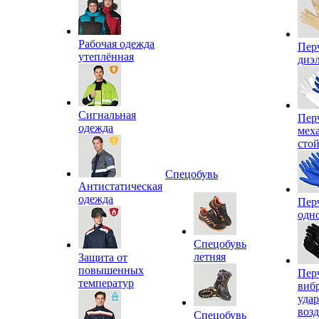
Рабочая одежда
Пер
утеплённая
диэ
Сигнальная
Пер
одежда
мех
сто
Спецобувь
Антистатическая
одежда
Пер
одн
Спецобувь
летняя
Защита от
повышенных
Пер
температур
виб
уда
воз
Спецобувь