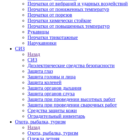
Перчатки от вибраций и ударных воздействий
Перчатки от пониженных температур
Перчатки от порезов
Перчатки химически стойкие
Перчатки от повышенных температур
Рукавицы
Перчатки трикотажные
Нарукавники
СИЗ
Назад
СИЗ
Диэлектрические средства безопасности
Защита глаз
Защита головы и лица
Защита коленей
Защита органов дыхания
Защита органов слуха
Защита при проведении высотных работ
Защита при проведении сварочных работ
Средства защиты кожи
Оградительный инвентарь
Охота, рыбалка, туризм
Назад
Охота, рыбалка, туризм
Одежда летняя