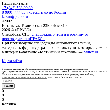
Наши контакты
+7 (843) 528-00-30
8 (800) 777-83-77
Бесплатно по России
kazan@prabo.ru
420021,
Казань, ул. Техническая 23Б, офис 319
2026 © «ПРАБО»
Спецобувь, СИЗ,
спецодежда оптом и в розницу от
производителя «ПРАБО»
При производстве спецодежды используются ткани,
материалы, фурнитура разных цветов, купить которые можно
в интернет-магазине «Балтийский текстиль» —
balttex.ru
Карта сайта
Все права защищены. Использование материалов сайта без разрешения запрещено.
Цены, представленные на сайте, не являются публичной офертой и могут отличаться от цены продаж.
Производитель вправе вносить незначительные изменения в конструкцию, внешний вид,
комплектность изделий, не влияющие на основные потребительские свойства.
Найти
0
0
0
Корзина