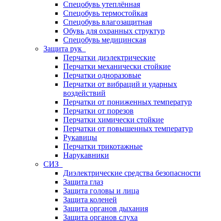
Спецобувь утеплённая
Спецобувь термостойкая
Спецобувь влагозащитная
Обувь для охранных структур
Спецобувь медицинская
Защита рук
Перчатки диэлектрические
Перчатки механически стойкие
Перчатки одноразовые
Перчатки от вибраций и ударных
воздействий
Перчатки от пониженных температур
Перчатки от порезов
Перчатки химически стойкие
Перчатки от повышенных температур
Рукавицы
Перчатки трикотажные
Нарукавники
СИЗ
Диэлектрические средства безопасности
Защита глаз
Защита головы и лица
Защита коленей
Защита органов дыхания
Защита органов слуха