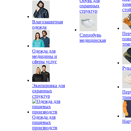
Обувь для
хим
охранных
сто
структур
Влагозащитная
одежда
Пер
Спецобувь
пов
медицинская
тем
Одежда для
медицины и
сферы услуг
Рук
Экипировка для
охранных
Пер
структур
три
Одежда для
Нар
пищевых
производств