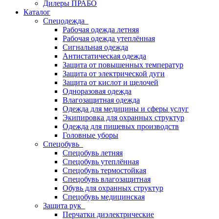
Дилеры ПРАБО
Каталог
Спецодежда
Рабочая одежда летняя
Рабочая одежда утеплённая
Сигнальная одежда
Антистатическая одежда
Защита от повышенных температур
Защита от электрической дуги
Защита от кислот и щелочей
Одноразовая одежда
Влагозащитная одежда
Одежда для медицины и сферы услуг
Экипировка для охранных структур
Одежда для пищевых производств
Головные уборы
Спецобувь
Спецобувь летняя
Спецобувь утеплённая
Спецобувь термостойкая
Спецобувь влагозащитная
Обувь для охранных структур
Спецобувь медицинская
Защита рук
Перчатки диэлектрические