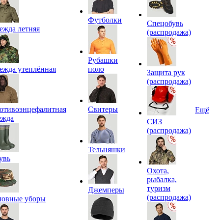
Футболки
Спецобувь
ежда летняя
(распродажа)
Рубашки
ежда утеплённая
поло
Защита рук
(распродажа)
отивоэнцефалитная
Свитеры
Ещё
ежда
СИЗ
(распродажа)
Тельняшки
увь
Охота,
рыбалка,
туризм
Джемперы
(распродажа)
ловные уборы