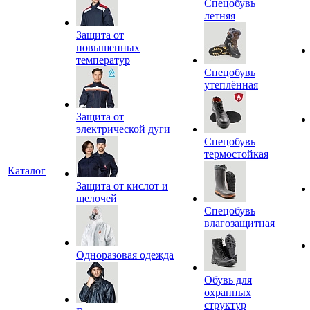
Спецобувь
летняя
Защита от
повышенных
температур
Спецобувь
утеплённая
Защита от
электрической дуги
Спецобувь
термостойкая
Каталог
Защита от кислот и
щелочей
Спецобувь
влагозащитная
Одноразовая одежда
Обувь для
охранных
структур