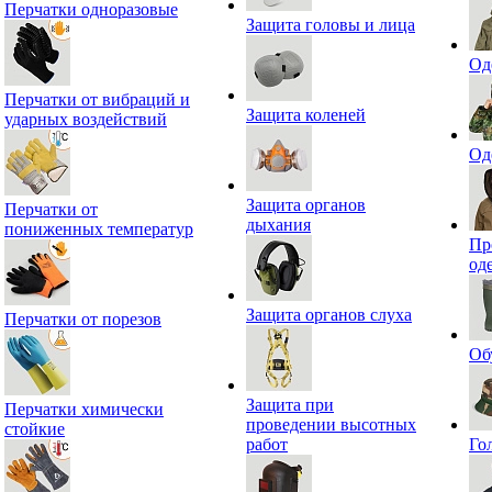
Перчатки одноразовые
Защита головы и лица
Од
Перчатки от вибраций и
Защита коленей
ударных воздействий
Од
Защита органов
Перчатки от
дыхания
пониженных температур
Пр
од
Защита органов слуха
Перчатки от порезов
Об
Защита при
Перчатки химически
проведении высотных
стойкие
работ
Го