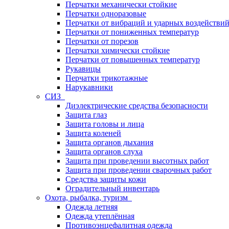
Перчатки механически стойкие
Перчатки одноразовые
Перчатки от вибраций и ударных воздействи
Перчатки от пониженных температур
Перчатки от порезов
Перчатки химически стойкие
Перчатки от повышенных температур
Рукавицы
Перчатки трикотажные
Нарукавники
СИЗ
Диэлектрические средства безопасности
Защита глаз
Защита головы и лица
Защита коленей
Защита органов дыхания
Защита органов слуха
Защита при проведении высотных работ
Защита при проведении сварочных работ
Средства защиты кожи
Оградительный инвентарь
Охота, рыбалка, туризм
Одежда летняя
Одежда утеплённая
Противоэнцефалитная одежда