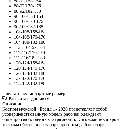
88-92/158-164
88-92/170-176
88-92/182-188
96-100/158-164
96-100/170-176
96-100/182-188
104-108/158-164
104-108/170-176
104-108/182-188
112-116/158-164
112-116/170-176
112-116/182-188
120-124/158-164
120-124/170-176
120-124/182-188
128-132/170-176
128-132/182-188
Показать нестандартные размеры
Рассчитать доставку
Описание
Костюм мужской «Бренд 1» 2020 представляет собой
усовершенствованную модель рабочей одежды от
общепроизводственных загрязнений. Эргономичный крой
костюма обеспечит комфорт при носке, а благодаря