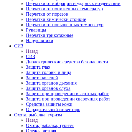
Перчатки от вибраций и ударных воздействий
Перчатки от пониженных температур
Перчатки от порезов
Перчатки химически стойкие
Перчатки от повышенных температур
Рукавицы
Перчатки трикотажные
Нарукавники
СИЗ
Назад
СИЗ
Диэлектрические средства безопасности
Защита глаз
Защита головы и лица
Защита коленей
Защита органов дыхания
Защита органов слуха
Защита при проведении высотных работ
Защита при проведении сварочных работ
Средства защиты кожи
Оградительный инвентарь
Охота, рыбалка, туризм
Назад
Охота, рыбалка, туризм
Одежда летняя