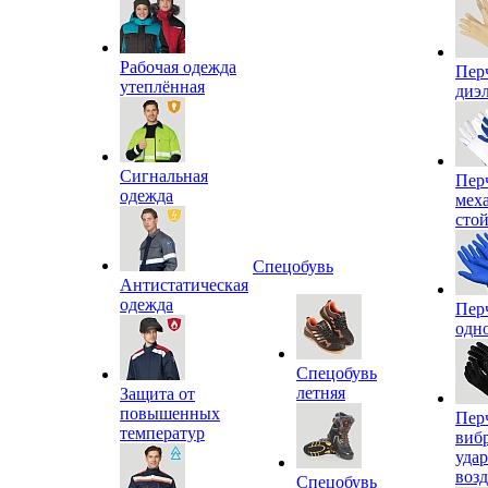
Рабочая одежда
Пер
утеплённая
диэ
Сигнальная
Пер
одежда
мех
сто
Спецобувь
Антистатическая
одежда
Пер
одн
Спецобувь
летняя
Защита от
повышенных
Пер
температур
виб
уда
воз
Спецобувь