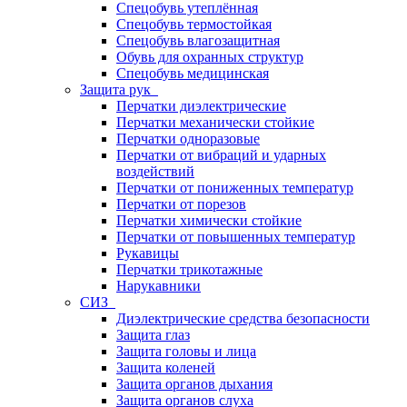
Спецобувь утеплённая
Спецобувь термостойкая
Спецобувь влагозащитная
Обувь для охранных структур
Спецобувь медицинская
Защита рук
Перчатки диэлектрические
Перчатки механически стойкие
Перчатки одноразовые
Перчатки от вибраций и ударных
воздействий
Перчатки от пониженных температур
Перчатки от порезов
Перчатки химически стойкие
Перчатки от повышенных температур
Рукавицы
Перчатки трикотажные
Нарукавники
СИЗ
Диэлектрические средства безопасности
Защита глаз
Защита головы и лица
Защита коленей
Защита органов дыхания
Защита органов слуха