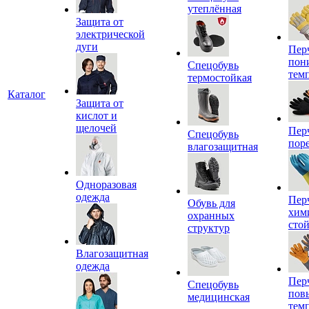
утеплённая
Защита от
электрической
дуги
Пер
пон
Спецобувь
тем
термостойкая
Каталог
Защита от
кислот и
щелочей
Пер
Спецобувь
пор
влагозащитная
Одноразовая
одежда
Пер
Обувь для
хим
охранных
сто
структур
Влагозащитная
одежда
Пер
Спецобувь
пов
медицинская
тем