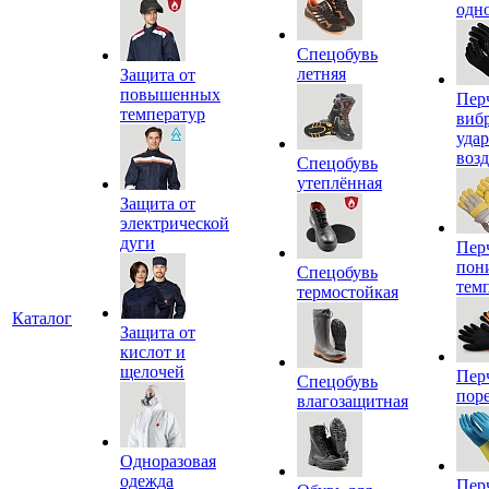
одн
Спецобувь
летняя
Защита от
повышенных
Пер
температур
виб
уда
воз
Спецобувь
утеплённая
Защита от
электрической
дуги
Пер
пон
Спецобувь
тем
термостойкая
Каталог
Защита от
кислот и
щелочей
Пер
Спецобувь
пор
влагозащитная
Одноразовая
одежда
Пер