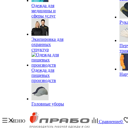
Одежда для
медицины и
сферы услуг
Рук
Экипировка для
охранных
Пер
структур
три
Одежда для
Нар
пищевых
производств
Головные уборы
МЕНЮ
Сравнение
0