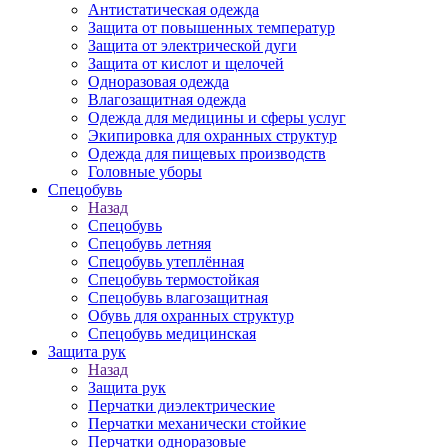
Антистатическая одежда
Защита от повышенных температур
Защита от электрической дуги
Защита от кислот и щелочей
Одноразовая одежда
Влагозащитная одежда
Одежда для медицины и сферы услуг
Экипировка для охранных структур
Одежда для пищевых производств
Головные уборы
Спецобувь
Назад
Спецобувь
Спецобувь летняя
Спецобувь утеплённая
Спецобувь термостойкая
Спецобувь влагозащитная
Обувь для охранных структур
Спецобувь медицинская
Защита рук
Назад
Защита рук
Перчатки диэлектрические
Перчатки механически стойкие
Перчатки одноразовые