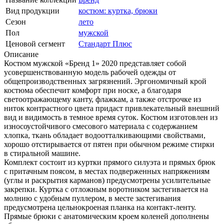
Вид продукции
костюм: куртка, брюки
Сезон
лето
Пол
мужской
Ценовой сегмент
Стандарт Плюс
Описание
Костюм мужской «Бренд 1» 2020 представляет собой
усовершенствованную модель рабочей одежды от
общепроизводственных загрязнений. Эргономичный крой
костюма обеспечит комфорт при носке, а благодаря
светоотражающему канту, флажкам, а также отстрочке из
ниток контрастного цвета придаст привлекательный внешний
вид и видимость в темное время суток. Костюм изготовлен из
износоустойчивого смесового материала с содержанием
хлопка, ткань обладает водоотталкивающими свойствами,
хорошо отстирывается от пятен при обычном режиме стирки
в стиральной машине.
Комплект состоит из куртки прямого силуэта и прямых брюк
с притачным поясом, в местах подверженных напряжениям
(углы и раскрытия карманов) предусмотрены усилительные
закрепки. Куртка с отложным воротником застегивается на
молнию с удобным пуллером, в месте застегивания
предусмотрена цельнокроеная планка на контакт-ленту.
Прямые брюки с анатомическим кроем коленей дополнены