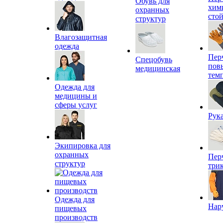
Обувь для
хим
охранных
сто
структур
Влагозащитная
одежда
Пер
Спецобувь
пов
медицинская
тем
Одежда для
медицины и
сферы услуг
Рук
Экипировка для
охранных
Пер
структур
три
Одежда для
Нар
пищевых
производств