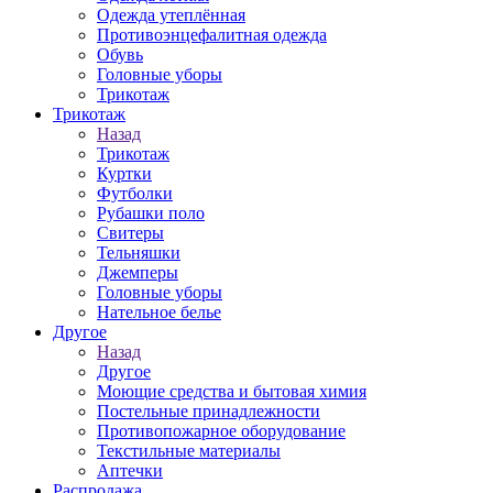
Одежда утеплённая
Противоэнцефалитная одежда
Обувь
Головные уборы
Трикотаж
Трикотаж
Назад
Трикотаж
Куртки
Футболки
Рубашки поло
Свитеры
Тельняшки
Джемперы
Головные уборы
Нательное белье
Другое
Назад
Другое
Моющие средства и бытовая химия
Постельные принадлежности
Противопожарное оборудование
Текстильные материалы
Аптечки
Распродажа