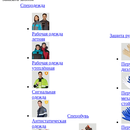
Спецодежда
Рабочая одежда
Защита р
летняя
Рабочая одежда
Пер
утеплённая
диэ
Сигнальная
Пер
одежда
мех
сто
Спецобувь
Антистатическая
одежда
Пер