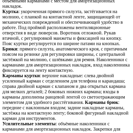
объемными карманами с местом для амортизационных
накладок.
Куртка
: укороченная прямого силуэта, застёгивается на
молнию, с планкой на контактной ленте, защищающей от
механических повреждений и обеспечивающей удобство в
работе. Под проймой расположены вентиляционные
отверстия в виде люверсов. Воротник отложной. Рукав
втачной, с регулировкой манжеты и фиксацией на кнопку.
Пояс куртки регулируется по ширине патами на кнопках.
Брюки
: прямого силуэта, анатомического кроя, с притачным
поясом на резинке для регулировки ширины, с центральной
застёжкой на молнию, с шлёвками для ремня. Наколенники с
карманами для амортизационных накладок, вход наколенника
фиксируется на ленту контактную.
Карманы куртки
: верхние накладные: слева двойной
усиленный карман с отделением для телефона и карандаша;
справа двойной карман с клапаном и два открытых кармана
для мелких деталей; 2 боковых нижних кармана; входы в
карманы дополнены ранцевой лентой со светоотражающим
элементом для удобного расстёгивания.
Карманы брюк
:
передние с наклонным входом; задние накладные карманы,
застёжка на контактную ленту; боковой фигурный накладной
карман для инструментов.
Усилительные элементы
: объёмные наколенники с
карманами для амортизационных накладок. Закрепки для