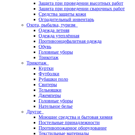
Защита при проведении высотных работ
Защита при проведении сварочных работ
Средства защиты кожи
Оградительный инвентарь
Охота, рыбалка, туризм
Одежда летняя
Одежда утеплённая
Противоэнцефалитная одежда
Обувь
Головные уборы
Трикотаж
Трикотаж
Куртки
Футболки
Рубашки поло
Свитеры
Тельняшки
Джемперы
Головные уборы
Нательное белье
Другое
Моющие средства и бытовая химия
Постельные принадлежности
Противопожарное оборудование
Текстильные материалы