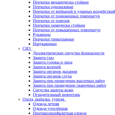
Перчатки механически стойкие
Перчатки одноразовые
Перчатки от вибраций и ударных воздействи
Перчатки от пониженных температур
Перчатки от порезов
Перчатки химически стойкие
Перчатки от повышенных температур
Рукавицы
Перчатки трикотажные
Нарукавники
СИЗ
Диэлектрические средства безопасности
Защита глаз
Защита головы и лица
Защита коленей
Защита органов дыхания
Защита органов слуха
Защита при проведении высотных работ
Защита при проведении сварочных работ
Средства защиты кожи
Оградительный инвентарь
Охота, рыбалка, туризм
Одежда летняя
Одежда утеплённая
Противоэнцефалитная одежда