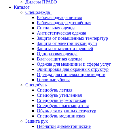
Дилеры ПРАБО
Каталог
Спецодежда
Рабочая одежда летняя
Рабочая одежда утеплённая
Сигнальная одежда
Антистатическая одежда
Защита от повышенных температур
Защита от электрической дуги
Защита от кислот и щелочей
Одноразовая одежда
Влагозащитная одежда
Одежда для медицины и сферы услуг
Экипировка для охранных структур
Одежда для пищевых производств
Головные уборы
Спецобувь
Спецобувь летняя
Спецобувь утеплённая
Спецобувь термостойкая
Спецобувь влагозащитная
Обувь для охранных структур
Спецобувь медицинская
Защита рук
Перчатки диэлектрические