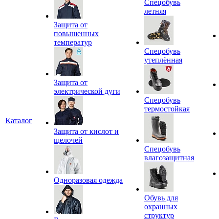
Спецобувь
летняя
Защита от
повышенных
температур
Спецобувь
утеплённая
Защита от
электрической дуги
Спецобувь
термостойкая
Каталог
Защита от кислот и
щелочей
Спецобувь
влагозащитная
Одноразовая одежда
Обувь для
охранных
структур