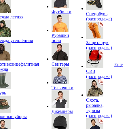
Футболки
Спецобувь
ежда летняя
(распродажа)
Рубашки
ежда утеплённая
поло
Защита рук
(распродажа)
отивоэнцефалитная
Свитеры
Ещё
ежда
СИЗ
(распродажа)
Тельняшки
увь
Охота,
рыбалка,
туризм
Джемперы
(распродажа)
ловные уборы