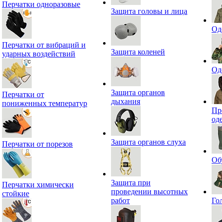
Перчатки одноразовые
Защита головы и лица
Од
Перчатки от вибраций и
Защита коленей
ударных воздействий
Од
Защита органов
Перчатки от
дыхания
пониженных температур
Пр
од
Защита органов слуха
Перчатки от порезов
Об
Защита при
Перчатки химически
проведении высотных
стойкие
работ
Го