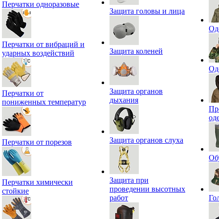
Перчатки одноразовые
Защита головы и лица
Од
Перчатки от вибраций и
Защита коленей
ударных воздействий
Од
Защита органов
Перчатки от
дыхания
пониженных температур
Пр
од
Защита органов слуха
Перчатки от порезов
Об
Защита при
Перчатки химически
проведении высотных
стойкие
работ
Го