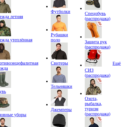
Футболки
Спецобувь
ежда летняя
(распродажа)
Рубашки
ежда утеплённая
поло
Защита рук
(распродажа)
отивоэнцефалитная
Свитеры
Ещё
ежда
СИЗ
(распродажа)
Тельняшки
увь
Охота,
рыбалка,
туризм
Джемперы
(распродажа)
ловные уборы