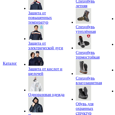
Спецобувь
летняя
Защита от
повышенных
температур
Спецобувь
утеплённая
Защита от
электрической дуги
Спецобувь
термостойкая
Каталог
Защита от кислот и
щелочей
Спецобувь
влагозащитная
Одноразовая одежда
Обувь для
охранных
структур