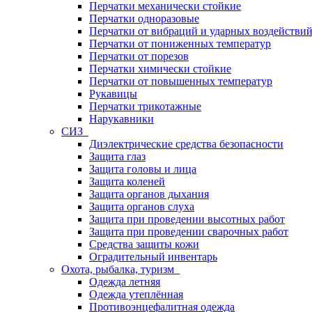
Перчатки механически стойкие
Перчатки одноразовые
Перчатки от вибраций и ударных воздействи
Перчатки от пониженных температур
Перчатки от порезов
Перчатки химически стойкие
Перчатки от повышенных температур
Рукавицы
Перчатки трикотажные
Нарукавники
СИЗ
Диэлектрические средства безопасности
Защита глаз
Защита головы и лица
Защита коленей
Защита органов дыхания
Защита органов слуха
Защита при проведении высотных работ
Защита при проведении сварочных работ
Средства защиты кожи
Оградительный инвентарь
Охота, рыбалка, туризм
Одежда летняя
Одежда утеплённая
Противоэнцефалитная одежда