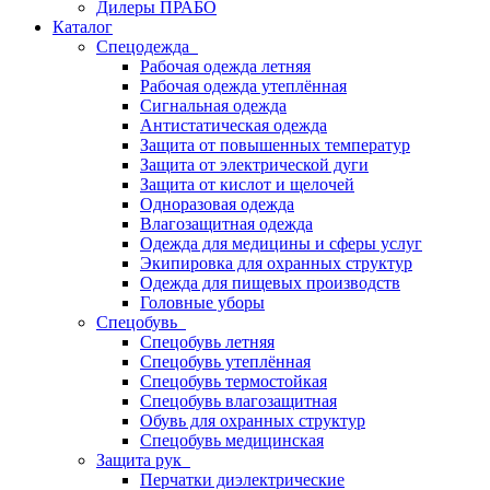
Дилеры ПРАБО
Каталог
Спецодежда
Рабочая одежда летняя
Рабочая одежда утеплённая
Сигнальная одежда
Антистатическая одежда
Защита от повышенных температур
Защита от электрической дуги
Защита от кислот и щелочей
Одноразовая одежда
Влагозащитная одежда
Одежда для медицины и сферы услуг
Экипировка для охранных структур
Одежда для пищевых производств
Головные уборы
Спецобувь
Спецобувь летняя
Спецобувь утеплённая
Спецобувь термостойкая
Спецобувь влагозащитная
Обувь для охранных структур
Спецобувь медицинская
Защита рук
Перчатки диэлектрические