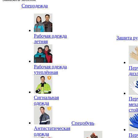
Спецодежда
Рабочая одежда
Защита р
летняя
Рабочая одежда
Пер
утеплённая
диэ
Сигнальная
Пер
одежда
мех
сто
Спецобувь
Антистатическая
одежда
Пер