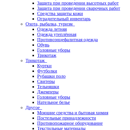
Защита при проведении высотных работ
Защита при проведении сварочных работ
Средства защиты кожи
Оградительный инвентарь
Охота, рыбалка, туризм
Одежда летняя
Одежда утеплённая
Противоэнцефалитная одежда
Обувь
Головные уборы
Трикотаж
Трикотаж
Куртки
Футболки
Рубашки поло
Свитеры
Тельняшки
Джемперы
Головные уборы
Нательное белье
Другое
Моющие средства и бытовая химия
Постельные принадлежности
Противопожарное оборудование
Текстильные материалы