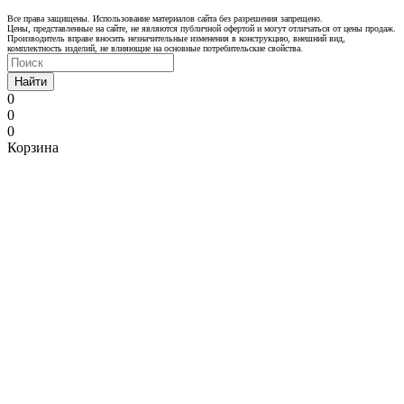
Все права защищены. Использование материалов сайта без разрешения запрещено.
Цены, представленные на сайте, не являются публичной офертой и могут отличаться от цены продаж.
Производитель вправе вносить незначительные изменения в конструкцию, внешний вид,
комплектность изделий, не влияющие на основные потребительские свойства.
Найти
0
0
0
Корзина