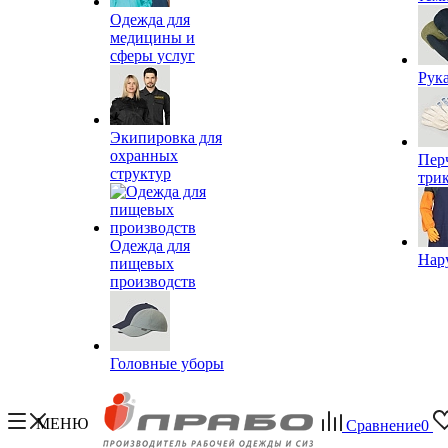
Одежда для
медицины и
сферы услуг
Рук
Экипировка для
охранных
Пер
структур
три
Одежда для
Нар
пищевых
производств
Головные уборы
МЕНЮ
Сравнение
0