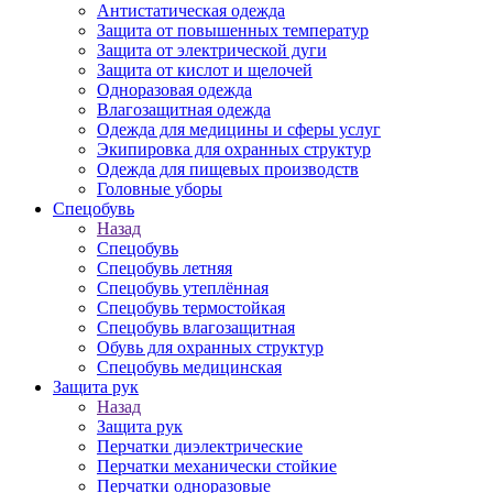
Антистатическая одежда
Защита от повышенных температур
Защита от электрической дуги
Защита от кислот и щелочей
Одноразовая одежда
Влагозащитная одежда
Одежда для медицины и сферы услуг
Экипировка для охранных структур
Одежда для пищевых производств
Головные уборы
Спецобувь
Назад
Спецобувь
Спецобувь летняя
Спецобувь утеплённая
Спецобувь термостойкая
Спецобувь влагозащитная
Обувь для охранных структур
Спецобувь медицинская
Защита рук
Назад
Защита рук
Перчатки диэлектрические
Перчатки механически стойкие
Перчатки одноразовые