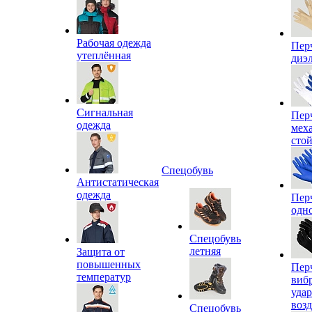
Рабочая одежда
Пер
утеплённая
диэ
Сигнальная
Пер
одежда
мех
сто
Спецобувь
Антистатическая
одежда
Пер
одн
Спецобувь
летняя
Защита от
повышенных
Пер
температур
виб
уда
воз
Спецобувь