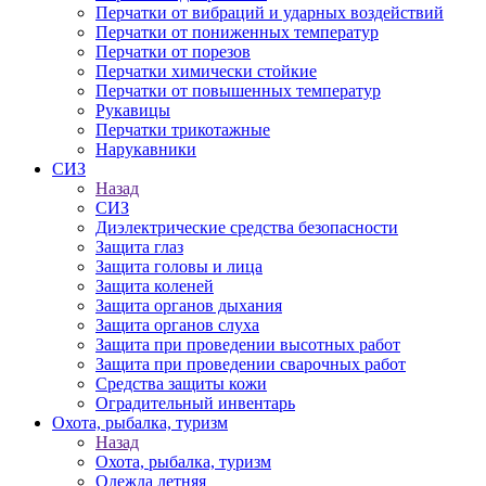
Перчатки от вибраций и ударных воздействий
Перчатки от пониженных температур
Перчатки от порезов
Перчатки химически стойкие
Перчатки от повышенных температур
Рукавицы
Перчатки трикотажные
Нарукавники
СИЗ
Назад
СИЗ
Диэлектрические средства безопасности
Защита глаз
Защита головы и лица
Защита коленей
Защита органов дыхания
Защита органов слуха
Защита при проведении высотных работ
Защита при проведении сварочных работ
Средства защиты кожи
Оградительный инвентарь
Охота, рыбалка, туризм
Назад
Охота, рыбалка, туризм
Одежда летняя