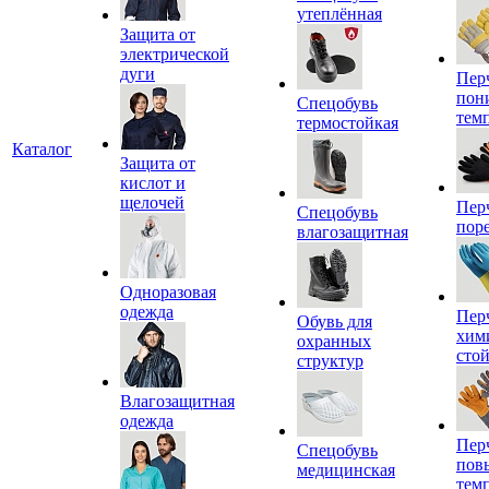
утеплённая
Защита от
электрической
дуги
Пер
пон
Спецобувь
тем
термостойкая
Каталог
Защита от
кислот и
щелочей
Пер
Спецобувь
пор
влагозащитная
Одноразовая
одежда
Пер
Обувь для
хим
охранных
сто
структур
Влагозащитная
одежда
Пер
Спецобувь
пов
медицинская
тем