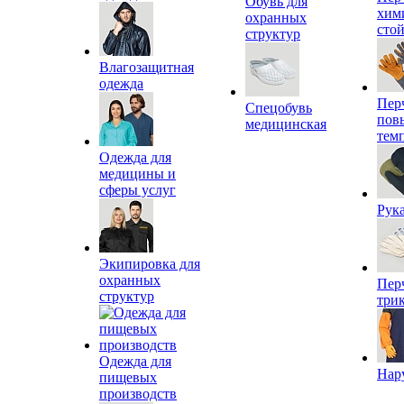
Обувь для
хим
охранных
сто
структур
Влагозащитная
одежда
Пер
Спецобувь
пов
медицинская
тем
Одежда для
медицины и
сферы услуг
Рук
Экипировка для
охранных
Пер
структур
три
Одежда для
Нар
пищевых
производств