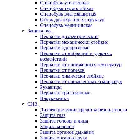
Спецобувь утеплённая
Спецобувь термостойкая
Спецобувь влагозащитная
Обувь для охранных структур
Спецобувь медицинская
Защита рук
Перчатки диэлектрические
Перчатки механически стойкие
Перчатки одноразовые
Перчатки от вибраций и ударных
воздействий
Перчатки от пониженных температур
Перчатки от порезов
Перчатки химически стойкие
Перчатки от повышенных температур
Рукавицы
Перчатки трикотажные
Нарукавники
СИЗ
Диэлектрические средства безопасности
Защита глаз
Защита головы и лица
Защита коленей
Защита органов дыхания
Защита органов слуха