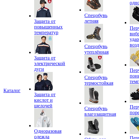
одн
Спецобувь
летняя
Защита от
повышенных
Пер
температур
виб
уда
воз
Спецобувь
утеплённая
Защита от
электрической
дуги
Пер
пон
Спецобувь
тем
термостойкая
Каталог
Защита от
кислот и
щелочей
Пер
Спецобувь
пор
влагозащитная
Одноразовая
одежда
Пер