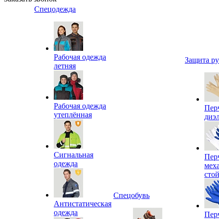
Спецодежда
Рабочая одежда
Защита р
летняя
Рабочая одежда
Пер
утеплённая
диэ
Сигнальная
Пер
одежда
мех
сто
Спецобувь
Антистатическая
одежда
Пер