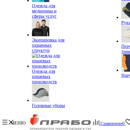
Одежда для
медицины и
сферы услуг
Рук
Экипировка для
охранных
Пер
структур
три
Одежда для
Нар
пищевых
производств
Головные уборы
МЕНЮ
Сравнение
0