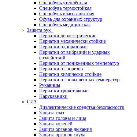
Спецобувь утеплённая
Спецобувь термостойкая
Спецобувь влагозащитная
Обувь для охранных структур
Спецобувь медицинская
Защита рук
Перчатки диэлектрические
Перчатки механически стойкие
Перчатки одноразовые
Перчатки от вибраций и ударных
воздействий
Перчатки от пониженных температур
Перчатки от порезов
Перчатки химически стойкие
Перчатки от повышенных температур
Рукавицы
Перчатки трикотажные
Нарукавники
СИЗ
Диэлектрические средства безопасности
Защита глаз
Защита головы и лица
Защита коленей
Защита органов дыхания
Защита органов слуха