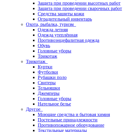
Защита при проведении высотных работ
Защита при проведении сварочных работ
Средства защиты кожи
Оградительный инвентарь
Охота, рыбалка, туризм
Одежда летняя
Одежда утеплённая
Противоэнцефалитная одежда
Обувь
Головные уборы
Трикотаж
Трикотаж
Куртки
Футболки
Рубашки поло
Свитеры
Тельняшки
Джемперы
Головные уборы
Нательное белье
Другое
Моющие средства и бытовая химия
Постельные принадлежности
Противопожарное оборудование
Текстильные материалы