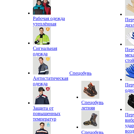
Рабочая одежда
Пер
утеплённая
диэ
Сигнальная
Пер
одежда
мех
сто
Спецобувь
Антистатическая
одежда
Пер
одн
Спецобувь
летняя
Защита от
повышенных
Пер
температур
виб
уда
воз
Спецобувь