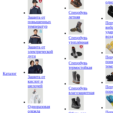
одн
Спецобувь
летняя
Защита от
повышенных
Пер
температур
виб
уда
воз
Спецобувь
утеплённая
Защита от
электрической
дуги
Пер
пон
Спецобувь
тем
термостойкая
Каталог
Защита от
кислот и
щелочей
Пер
Спецобувь
пор
влагозащитная
Одноразовая
одежда
Пер