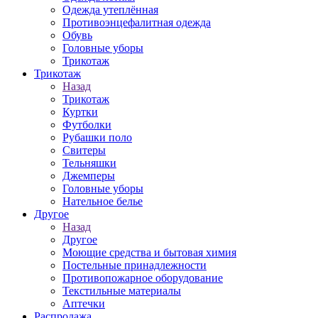
Одежда утеплённая
Противоэнцефалитная одежда
Обувь
Головные уборы
Трикотаж
Трикотаж
Назад
Трикотаж
Куртки
Футболки
Рубашки поло
Свитеры
Тельняшки
Джемперы
Головные уборы
Нательное белье
Другое
Назад
Другое
Моющие средства и бытовая химия
Постельные принадлежности
Противопожарное оборудование
Текстильные материалы
Аптечки
Распродажа