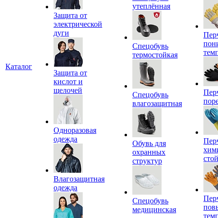
утеплённая
Защита от
электрической
дуги
Пер
пон
Спецобувь
тем
термостойкая
Каталог
Защита от
кислот и
щелочей
Пер
Спецобувь
пор
влагозащитная
Одноразовая
одежда
Пер
Обувь для
хим
охранных
сто
структур
Влагозащитная
одежда
Пер
Спецобувь
пов
медицинская
тем