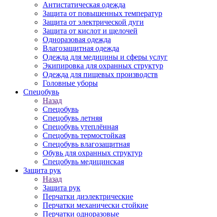
Антистатическая одежда
Защита от повышенных температур
Защита от электрической дуги
Защита от кислот и щелочей
Одноразовая одежда
Влагозащитная одежда
Одежда для медицины и сферы услуг
Экипировка для охранных структур
Одежда для пищевых производств
Головные уборы
Спецобувь
Назад
Спецобувь
Спецобувь летняя
Спецобувь утеплённая
Спецобувь термостойкая
Спецобувь влагозащитная
Обувь для охранных структур
Спецобувь медицинская
Защита рук
Назад
Защита рук
Перчатки диэлектрические
Перчатки механически стойкие
Перчатки одноразовые