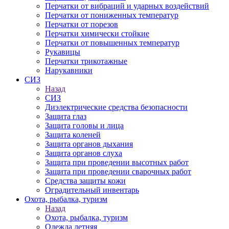
Перчатки от вибраций и ударных воздействий
Перчатки от пониженных температур
Перчатки от порезов
Перчатки химически стойкие
Перчатки от повышенных температур
Рукавицы
Перчатки трикотажные
Нарукавники
СИЗ
Назад
СИЗ
Диэлектрические средства безопасности
Защита глаз
Защита головы и лица
Защита коленей
Защита органов дыхания
Защита органов слуха
Защита при проведении высотных работ
Защита при проведении сварочных работ
Средства защиты кожи
Оградительный инвентарь
Охота, рыбалка, туризм
Назад
Охота, рыбалка, туризм
Одежда летняя