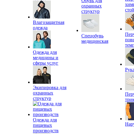
Обувь для
хим
охранных
сто
структур
Влагозащитная
одежда
Пер
Спецобувь
пов
медицинская
тем
Одежда для
медицины и
сферы услуг
Рук
Экипировка для
охранных
Пер
структур
три
Одежда для
Нар
пищевых
производств