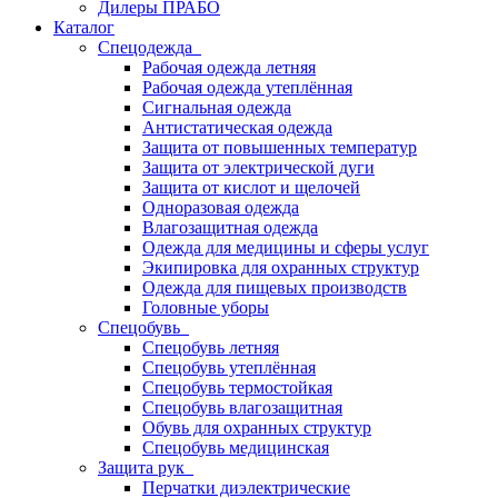
Дилеры ПРАБО
Каталог
Спецодежда
Рабочая одежда летняя
Рабочая одежда утеплённая
Сигнальная одежда
Антистатическая одежда
Защита от повышенных температур
Защита от электрической дуги
Защита от кислот и щелочей
Одноразовая одежда
Влагозащитная одежда
Одежда для медицины и сферы услуг
Экипировка для охранных структур
Одежда для пищевых производств
Головные уборы
Спецобувь
Спецобувь летняя
Спецобувь утеплённая
Спецобувь термостойкая
Спецобувь влагозащитная
Обувь для охранных структур
Спецобувь медицинская
Защита рук
Перчатки диэлектрические