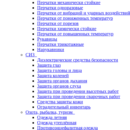
Перчатки механически стойкие
Перчатки одноразовые
Перчатки от вибраций и ударных воздействи
Перчатки от пониженных температур
Перчатки от порезов
Перчатки химически стойкие
Перчатки от повышенных температур
Рукавицы
Перчатки трикотажные
Нарукавники
СИЗ
Диэлектрические средства безопасности
Защита глаз
Защита головы и лица
Защита коленей
Защита органов дыхания
Защита органов слуха
Защита при проведении высотных работ
Защита при проведении сварочных работ
Средства защиты кожи
Оградительный инвентарь
Охота, рыбалка, туризм
Одежда летняя
Одежда утеплённая
Противоэнцефалитная одежда