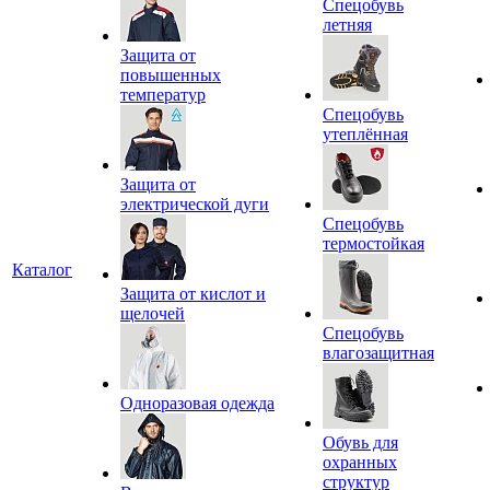
Спецобувь
летняя
Защита от
повышенных
температур
Спецобувь
утеплённая
Защита от
электрической дуги
Спецобувь
термостойкая
Каталог
Защита от кислот и
щелочей
Спецобувь
влагозащитная
Одноразовая одежда
Обувь для
охранных
структур