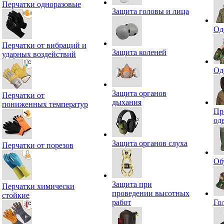
Перчатки одноразовые
Защита головы и лица
Од
Перчатки от вибраций и
Защита коленей
ударных воздействий
Од
Защита органов
Перчатки от
дыхания
пониженных температур
Пр
од
Защита органов слуха
Перчатки от порезов
Об
Защита при
Перчатки химически
проведении высотных
стойкие
работ
Го