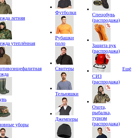
Футболки
Спецобувь
ежда летняя
(распродажа)
Рубашки
ежда утеплённая
поло
Защита рук
(распродажа)
отивоэнцефалитная
Свитеры
Ещё
ежда
СИЗ
(распродажа)
Тельняшки
увь
Охота,
рыбалка,
туризм
Джемперы
(распродажа)
ловные уборы