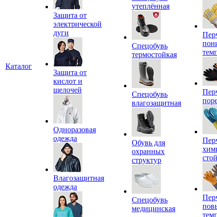
утеплённая
Защита от
электрической
дуги
Пер
пон
Спецобувь
тем
термостойкая
Каталог
Защита от
кислот и
щелочей
Пер
Спецобувь
пор
влагозащитная
Одноразовая
одежда
Пер
Обувь для
хим
охранных
сто
структур
Влагозащитная
одежда
Пер
Спецобувь
пов
медицинская
тем