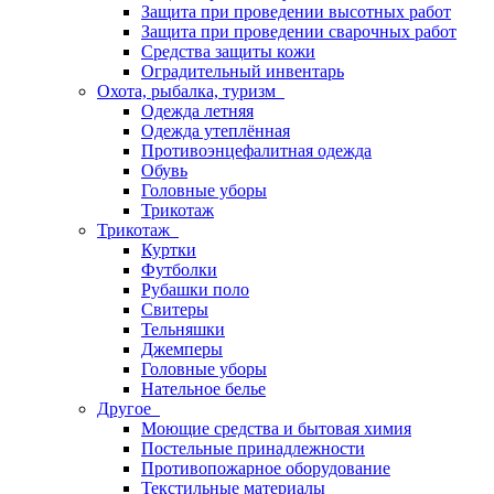
Защита при проведении высотных работ
Защита при проведении сварочных работ
Средства защиты кожи
Оградительный инвентарь
Охота, рыбалка, туризм
Одежда летняя
Одежда утеплённая
Противоэнцефалитная одежда
Обувь
Головные уборы
Трикотаж
Трикотаж
Куртки
Футболки
Рубашки поло
Свитеры
Тельняшки
Джемперы
Головные уборы
Нательное белье
Другое
Моющие средства и бытовая химия
Постельные принадлежности
Противопожарное оборудование
Текстильные материалы