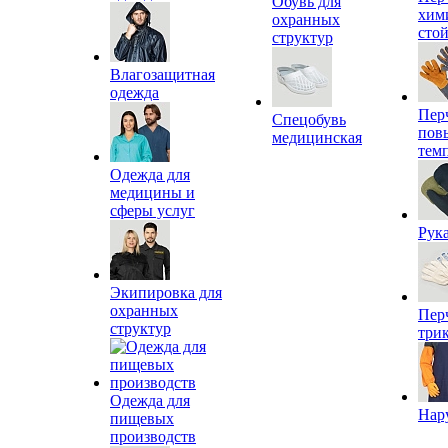
Обувь для
хим
охранных
сто
структур
Влагозащитная
одежда
Пер
Спецобувь
пов
медицинская
тем
Одежда для
медицины и
сферы услуг
Рук
Экипировка для
охранных
Пер
структур
три
Одежда для
Нар
пищевых
производств