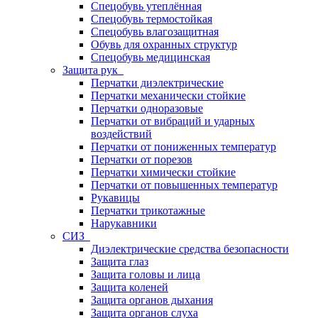
Спецобувь утеплённая
Спецобувь термостойкая
Спецобувь влагозащитная
Обувь для охранных структур
Спецобувь медицинская
Защита рук
Перчатки диэлектрические
Перчатки механически стойкие
Перчатки одноразовые
Перчатки от вибраций и ударных
воздействий
Перчатки от пониженных температур
Перчатки от порезов
Перчатки химически стойкие
Перчатки от повышенных температур
Рукавицы
Перчатки трикотажные
Нарукавники
СИЗ
Диэлектрические средства безопасности
Защита глаз
Защита головы и лица
Защита коленей
Защита органов дыхания
Защита органов слуха