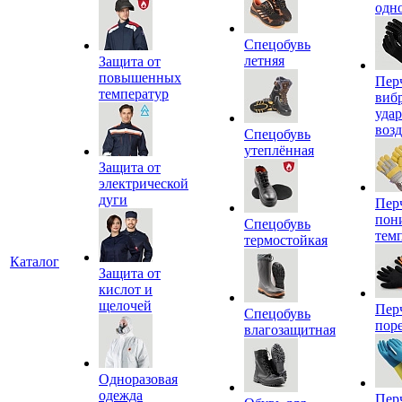
одн
Спецобувь
летняя
Защита от
повышенных
Пер
температур
виб
уда
воз
Спецобувь
утеплённая
Защита от
электрической
дуги
Пер
пон
Спецобувь
тем
термостойкая
Каталог
Защита от
кислот и
щелочей
Пер
Спецобувь
пор
влагозащитная
Одноразовая
одежда
Пер