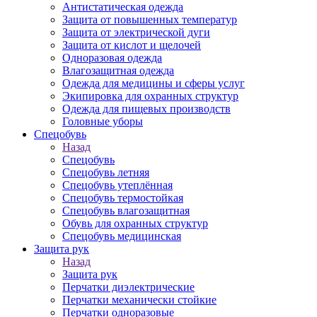
Антистатическая одежда
Защита от повышенных температур
Защита от электрической дуги
Защита от кислот и щелочей
Одноразовая одежда
Влагозащитная одежда
Одежда для медицины и сферы услуг
Экипировка для охранных структур
Одежда для пищевых производств
Головные уборы
Спецобувь
Назад
Спецобувь
Спецобувь летняя
Спецобувь утеплённая
Спецобувь термостойкая
Спецобувь влагозащитная
Обувь для охранных структур
Спецобувь медицинская
Защита рук
Назад
Защита рук
Перчатки диэлектрические
Перчатки механически стойкие
Перчатки одноразовые