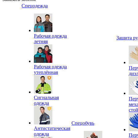
Спецодежда
Рабочая одежда
Защита р
летняя
Рабочая одежда
Пер
утеплённая
диэ
Сигнальная
Пер
одежда
мех
сто
Спецобувь
Антистатическая
одежда
Пер