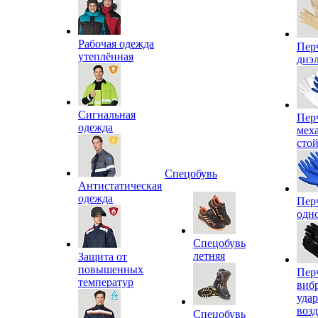
Рабочая одежда
Пер
утеплённая
диэ
Сигнальная
Пер
одежда
мех
сто
Спецобувь
Антистатическая
одежда
Пер
одн
Спецобувь
летняя
Защита от
повышенных
Пер
температур
виб
уда
воз
Спецобувь