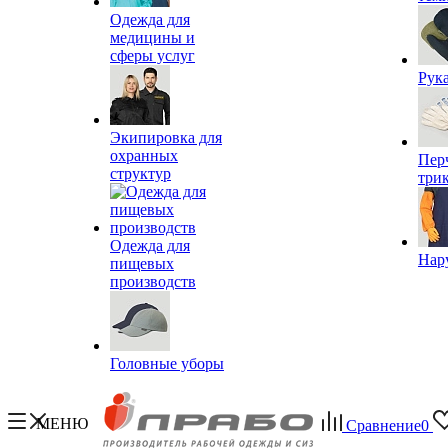
Одежда для
медицины и
сферы услуг
Рук
Экипировка для
охранных
Пер
структур
три
Одежда для
Нар
пищевых
производств
Головные уборы
МЕНЮ
Сравнение
0