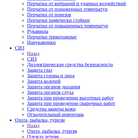
Перчатки от вибраций и ударных воздействий
Перчатки от пониженных температур
Перчатки от порезов
Перчатки химически стойкие
Перчатки от повышенных температур
Рукавицы
Перчатки трикотажные
Нарукавники
СИЗ
Назад
СИЗ
Диэлектрические средства безопасности
Защита глаз
Защита головы и лица
Защита коленей
Защита органов дыхания
Защита органов слуха
Защита при проведении высотных работ
Защита при проведении сварочных работ
Средства защиты кожи
Оградительный инвентарь
Охота, рыбалка, туризм
Назад
Охота, рыбалка, туризм
Одежда летняя