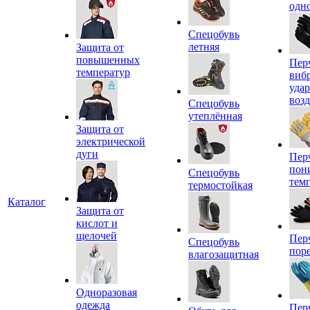
одн
Спецобувь
летняя
Защита от
повышенных
Пер
температур
виб
уда
воз
Спецобувь
утеплённая
Защита от
электрической
дуги
Пер
пон
Спецобувь
тем
термостойкая
Каталог
Защита от
кислот и
щелочей
Пер
Спецобувь
пор
влагозащитная
Одноразовая
одежда
Пер