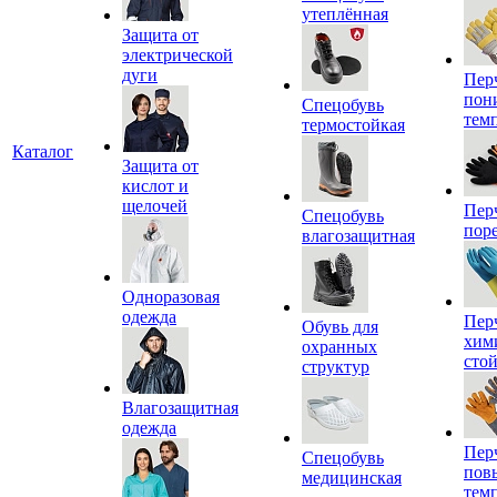
утеплённая
Защита от
электрической
дуги
Пер
пон
Спецобувь
тем
термостойкая
Каталог
Защита от
кислот и
щелочей
Пер
Спецобувь
пор
влагозащитная
Одноразовая
одежда
Пер
Обувь для
хим
охранных
сто
структур
Влагозащитная
одежда
Пер
Спецобувь
пов
медицинская
тем