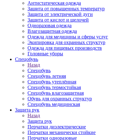
Антистатическая одежда
Защита от повышенных температур
Защита от электрической дуги
Защита от кислот и щелочей
Одноразовая одежда
Влагозащитная одежда
Одежда для медицины и сферы услуг
Экипировка для охранных структур
Одежда для пищевых производств
Головные уборы
Спецобувь
Назад
Спецобувь
Спецобувь летняя
Спецобувь утеплённая
Спецобувь термостойкая
Спецобувь влагозащитная
Обувь для охранных структур
Спецобувь медицинская
Защита рук
Назад
Защита рук
Перчатки диэлектрические
Перчатки механически стойкие
Перчатки одноразовые