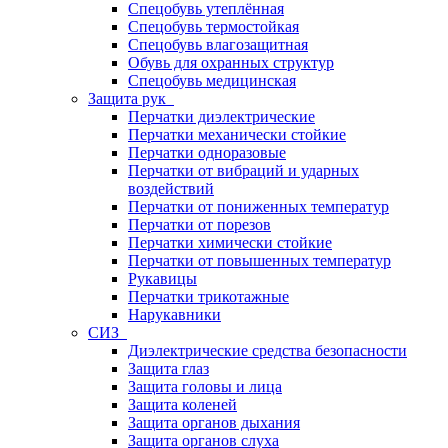
Спецобувь утеплённая
Спецобувь термостойкая
Спецобувь влагозащитная
Обувь для охранных структур
Спецобувь медицинская
Защита рук
Перчатки диэлектрические
Перчатки механически стойкие
Перчатки одноразовые
Перчатки от вибраций и ударных
воздействий
Перчатки от пониженных температур
Перчатки от порезов
Перчатки химически стойкие
Перчатки от повышенных температур
Рукавицы
Перчатки трикотажные
Нарукавники
СИЗ
Диэлектрические средства безопасности
Защита глаз
Защита головы и лица
Защита коленей
Защита органов дыхания
Защита органов слуха