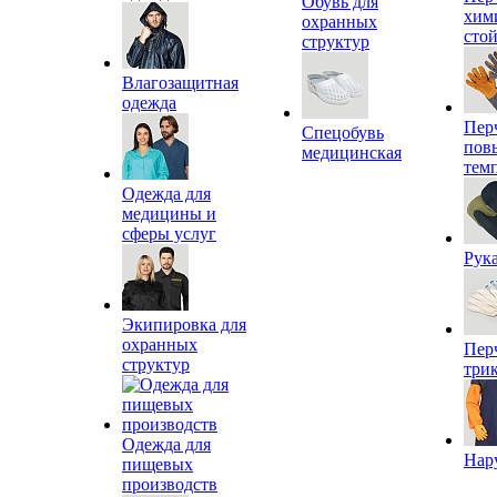
Обувь для
хим
охранных
сто
структур
Влагозащитная
одежда
Пер
Спецобувь
пов
медицинская
тем
Одежда для
медицины и
сферы услуг
Рук
Экипировка для
охранных
Пер
структур
три
Одежда для
Нар
пищевых
производств