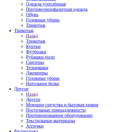
Одежда утеплённая
Противоэнцефалитная одежда
Обувь
Головные уборы
Трикотаж
Трикотаж
Назад
Трикотаж
Куртки
Футболки
Рубашки поло
Свитеры
Тельняшки
Джемперы
Головные уборы
Нательное белье
Другое
Назад
Другое
Моющие средства и бытовая химия
Постельные принадлежности
Противопожарное оборудование
Текстильные материалы
Аптечки
Распродажа