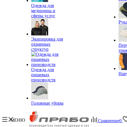
Одежда для
медицины и
сферы услуг
Рук
Экипировка для
охранных
Пер
структур
три
Одежда для
Нар
пищевых
производств
Головные уборы
МЕНЮ
Сравнение
0