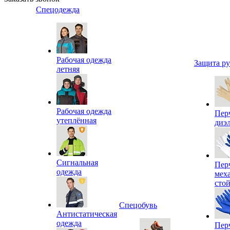
Спецодежда
Рабочая одежда
Защита р
летняя
Рабочая одежда
Пер
утеплённая
диэ
Сигнальная
Пер
одежда
мех
сто
Спецобувь
Антистатическая
одежда
Пер