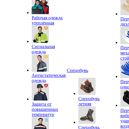
Рабочая одежда
Пер
утеплённая
диэ
Сигнальная
Пер
одежда
мех
сто
Спецобувь
Антистатическая
одежда
Пер
одн
Спецобувь
летняя
Защита от
повышенных
Пер
температур
виб
уда
воз
Спецобувь