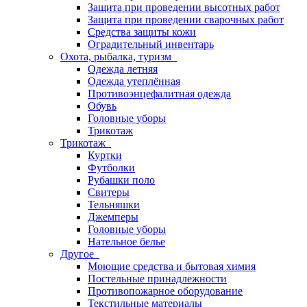
Защита при проведении высотных работ
Защита при проведении сварочных работ
Средства защиты кожи
Оградительный инвентарь
Охота, рыбалка, туризм
Одежда летняя
Одежда утеплённая
Противоэнцефалитная одежда
Обувь
Головные уборы
Трикотаж
Трикотаж
Куртки
Футболки
Рубашки поло
Свитеры
Тельняшки
Джемперы
Головные уборы
Нательное белье
Другое
Моющие средства и бытовая химия
Постельные принадлежности
Противопожарное оборудование
Текстильные материалы