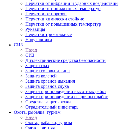
Перчатки от вибраций и ударных воздействий
Перчатки от пониженных температур
Перчатки от порезов
Перчатки химически стойкие
Перчатки от повышенных температур
Рукавицы
Перчатки трикотажные
Нарукавники
СИЗ
Назад
СИЗ
Диэлектрические средства безопасности
Защита глаз
Защита головы и лица
Защита коленей
Защита органов дыхания
Защита органов слуха
Защита при проведении высотных работ
Защита при проведении сварочных работ
Средства защиты кожи
Оградительный инвентарь
Охота, рыбалка, туризм
Назад
Охота, рыбалка, туризм
Одежда летняя