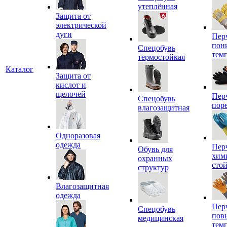
утеплённая
Защита от
электрической
дуги
Пер
пон
Спецобувь
тем
термостойкая
Каталог
Защита от
кислот и
щелочей
Пер
Спецобувь
пор
влагозащитная
Одноразовая
одежда
Пер
Обувь для
хим
охранных
сто
структур
Влагозащитная
одежда
Пер
Спецобувь
пов
медицинская
тем