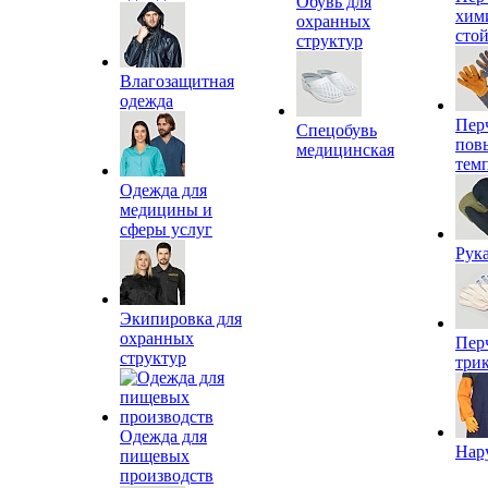
Обувь для
хим
охранных
сто
структур
Влагозащитная
одежда
Пер
Спецобувь
пов
медицинская
тем
Одежда для
медицины и
сферы услуг
Рук
Экипировка для
охранных
Пер
структур
три
Одежда для
Нар
пищевых
производств