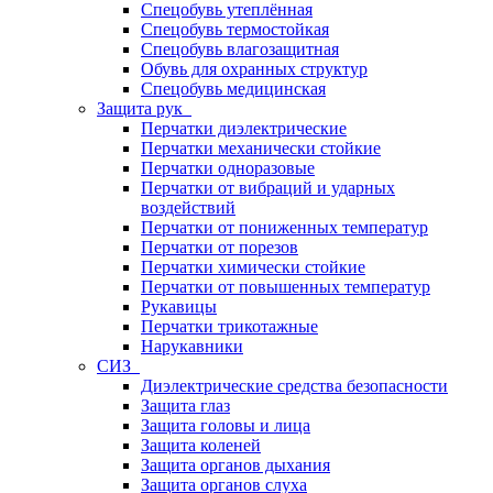
Спецобувь утеплённая
Спецобувь термостойкая
Спецобувь влагозащитная
Обувь для охранных структур
Спецобувь медицинская
Защита рук
Перчатки диэлектрические
Перчатки механически стойкие
Перчатки одноразовые
Перчатки от вибраций и ударных
воздействий
Перчатки от пониженных температур
Перчатки от порезов
Перчатки химически стойкие
Перчатки от повышенных температур
Рукавицы
Перчатки трикотажные
Нарукавники
СИЗ
Диэлектрические средства безопасности
Защита глаз
Защита головы и лица
Защита коленей
Защита органов дыхания
Защита органов слуха