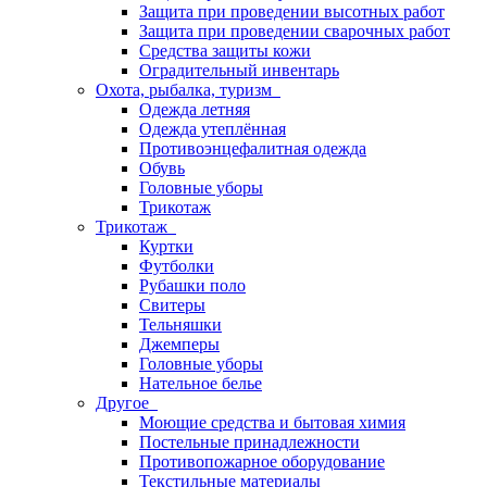
Защита при проведении высотных работ
Защита при проведении сварочных работ
Средства защиты кожи
Оградительный инвентарь
Охота, рыбалка, туризм
Одежда летняя
Одежда утеплённая
Противоэнцефалитная одежда
Обувь
Головные уборы
Трикотаж
Трикотаж
Куртки
Футболки
Рубашки поло
Свитеры
Тельняшки
Джемперы
Головные уборы
Нательное белье
Другое
Моющие средства и бытовая химия
Постельные принадлежности
Противопожарное оборудование
Текстильные материалы