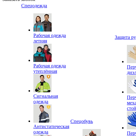
Спецодежда
Рабочая одежда
Защита р
летняя
Рабочая одежда
Пер
утеплённая
диэ
Сигнальная
Пер
одежда
мех
сто
Спецобувь
Антистатическая
одежда
Пер