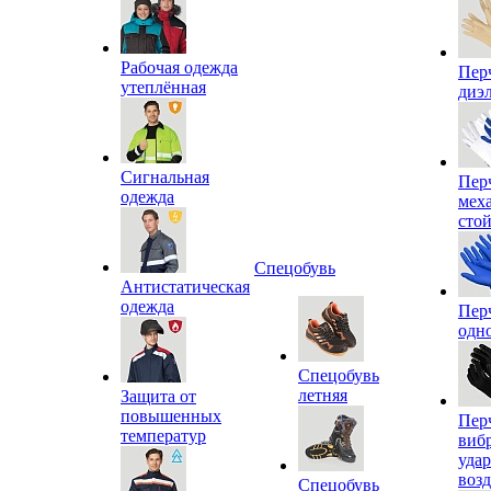
Рабочая одежда
Пер
утеплённая
диэ
Сигнальная
Пер
одежда
мех
сто
Спецобувь
Антистатическая
одежда
Пер
одн
Спецобувь
летняя
Защита от
повышенных
Пер
температур
виб
уда
воз
Спецобувь