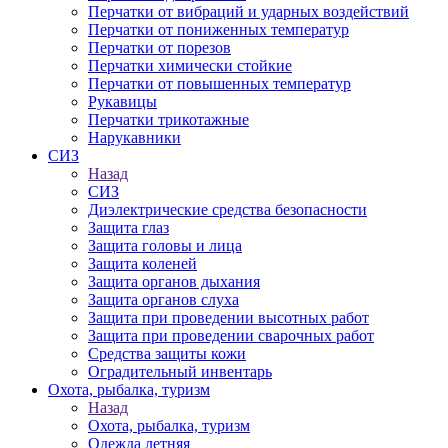
Перчатки от вибраций и ударных воздействий
Перчатки от пониженных температур
Перчатки от порезов
Перчатки химически стойкие
Перчатки от повышенных температур
Рукавицы
Перчатки трикотажные
Нарукавники
СИЗ
Назад
СИЗ
Диэлектрические средства безопасности
Защита глаз
Защита головы и лица
Защита коленей
Защита органов дыхания
Защита органов слуха
Защита при проведении высотных работ
Защита при проведении сварочных работ
Средства защиты кожи
Оградительный инвентарь
Охота, рыбалка, туризм
Назад
Охота, рыбалка, туризм
Одежда летняя