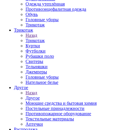
Одежда утеплённая
Противоэнцефалитная одежда
Обувь
Головные уборы
Трикотаж
Трикотаж
Назад
Трикотаж
Куртки
Футболки
Рубашки поло
Свитеры
Тельняшки
Джемперы
Головные уборы
Нательное белье
Другое
Назад
Другое
Моющие средства и бытовая химия
Постельные принадлежности
Противопожарное оборудование
Текстильные материалы
Аптечки
Распродажа