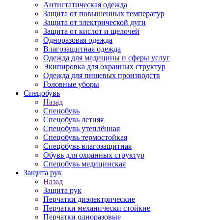
Антистатическая одежда
Защита от повышенных температур
Защита от электрической дуги
Защита от кислот и щелочей
Одноразовая одежда
Влагозащитная одежда
Одежда для медицины и сферы услуг
Экипировка для охранных структур
Одежда для пищевых производств
Головные уборы
Спецобувь
Назад
Спецобувь
Спецобувь летняя
Спецобувь утеплённая
Спецобувь термостойкая
Спецобувь влагозащитная
Обувь для охранных структур
Спецобувь медицинская
Защита рук
Назад
Защита рук
Перчатки диэлектрические
Перчатки механически стойкие
Перчатки одноразовые