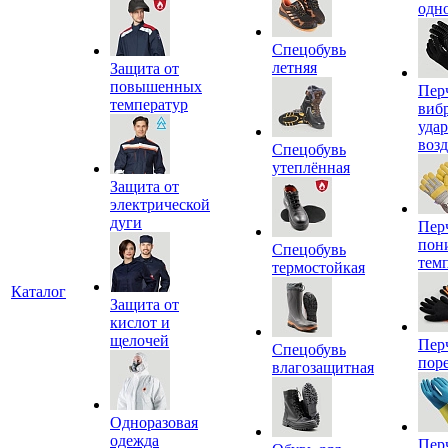
одн
Спецобувь
летняя
Защита от
повышенных
Пер
температур
виб
уда
воз
Спецобувь
утеплённая
Защита от
электрической
дуги
Пер
пон
Спецобувь
тем
термостойкая
Каталог
Защита от
кислот и
щелочей
Пер
Спецобувь
пор
влагозащитная
Одноразовая
одежда
Пер