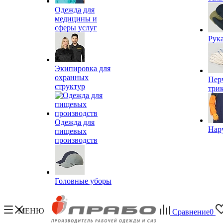
Одежда для
медицины и
сферы услуг
Рук
Экипировка для
охранных
Пер
структур
три
Одежда для
Нар
пищевых
производств
Головные уборы
МЕНЮ
Сравнение
0