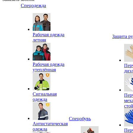
Спецодежда
Рабочая одежда
Защита р
летняя
Рабочая одежда
Пер
утеплённая
диэ
Сигнальная
Пер
одежда
мех
сто
Спецобувь
Антистатическая
одежда
Пер