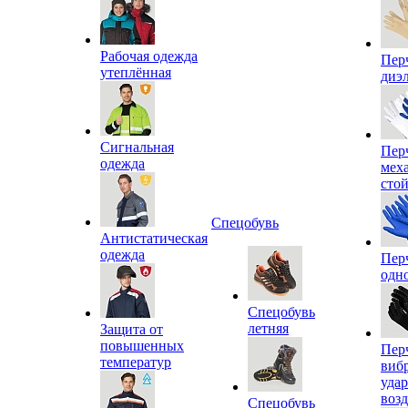
Рабочая одежда
Пер
утеплённая
диэ
Сигнальная
Пер
одежда
мех
сто
Спецобувь
Антистатическая
одежда
Пер
одн
Спецобувь
летняя
Защита от
повышенных
Пер
температур
виб
уда
воз
Спецобувь