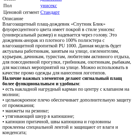
Пол
унисекс
Ценовой сегмент
Стандарт
Описание
Влагозащитный плащ-дождевик «Спутник Блик»
флуоресцентного цвета имеет покрой в стиле унисекс
(универсальный размер) и надевается через голову. Это
дождевик-анорак из плотного 100% полиэстера с
влагозащитной пропиткой PU 1000. Данная модель будет
актуальна работникам, занятым на улице, озеленителям,
курьерам, дачникам, туристам, любителям активного отдыха,
для повседневной прогулки, грибникам, охотникам, рыбакам,
для массовых мероприятий на улице. Можно использовать в
качестве промо одежды для нанесения логотипов.
Наличие важных элементов делают сигнальный плащ
более функциональным и удобным
:
• есть накладной нагрудный карман по центру с клапаном на
молнии;
• цельнокроеное плечо обеспечивает дополнительную защиту
от промокания;
• манжеты на резинке;
• утягивающий шнур в капюшоне;
• капюшон притачной, швы капюшона и горловины
проклеены специальной лентой и защищают от влаги и
конденсата;