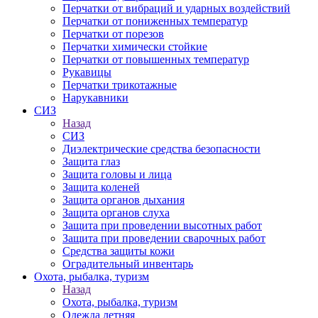
Перчатки от вибраций и ударных воздействий
Перчатки от пониженных температур
Перчатки от порезов
Перчатки химически стойкие
Перчатки от повышенных температур
Рукавицы
Перчатки трикотажные
Нарукавники
СИЗ
Назад
СИЗ
Диэлектрические средства безопасности
Защита глаз
Защита головы и лица
Защита коленей
Защита органов дыхания
Защита органов слуха
Защита при проведении высотных работ
Защита при проведении сварочных работ
Средства защиты кожи
Оградительный инвентарь
Охота, рыбалка, туризм
Назад
Охота, рыбалка, туризм
Одежда летняя