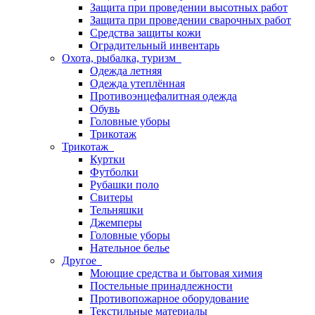
Защита при проведении высотных работ
Защита при проведении сварочных работ
Средства защиты кожи
Оградительный инвентарь
Охота, рыбалка, туризм
Одежда летняя
Одежда утеплённая
Противоэнцефалитная одежда
Обувь
Головные уборы
Трикотаж
Трикотаж
Куртки
Футболки
Рубашки поло
Свитеры
Тельняшки
Джемперы
Головные уборы
Нательное белье
Другое
Моющие средства и бытовая химия
Постельные принадлежности
Противопожарное оборудование
Текстильные материалы