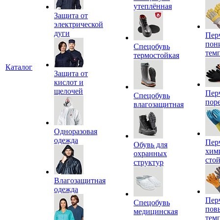
утеплённая
Защита от
электрической
дуги
Пер
пон
Спецобувь
тем
термостойкая
Каталог
Защита от
кислот и
щелочей
Пер
Спецобувь
пор
влагозащитная
Одноразовая
одежда
Пер
Обувь для
хим
охранных
сто
структур
Влагозащитная
одежда
Пер
Спецобувь
пов
медицинская
тем