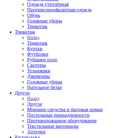
Одежда утеплённая
Противоэнцефалитная одежда
Обувь
Головные уборы
Трикотаж
Трикотаж
Назад
Трикотаж
Куртки
Футболки
Рубашки поло
Свитеры
Тельняшки
Джемперы
Головные уборы
Нательное белье
Другое
Назад
Другое
Моющие средства и бытовая химия
Постельные принадлежности
Противопожарное оборудование
Текстильные материалы
Аптечки
Распродажа