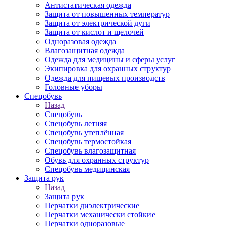
Антистатическая одежда
Защита от повышенных температур
Защита от электрической дуги
Защита от кислот и щелочей
Одноразовая одежда
Влагозащитная одежда
Одежда для медицины и сферы услуг
Экипировка для охранных структур
Одежда для пищевых производств
Головные уборы
Спецобувь
Назад
Спецобувь
Спецобувь летняя
Спецобувь утеплённая
Спецобувь термостойкая
Спецобувь влагозащитная
Обувь для охранных структур
Спецобувь медицинская
Защита рук
Назад
Защита рук
Перчатки диэлектрические
Перчатки механически стойкие
Перчатки одноразовые