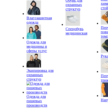
Обувь для
хим
охранных
сто
структур
Влагозащитная
одежда
Пер
Спецобувь
пов
медицинская
тем
Одежда для
медицины и
сферы услуг
Рук
Экипировка для
охранных
Пер
структур
три
Одежда для
Нар
пищевых
производств