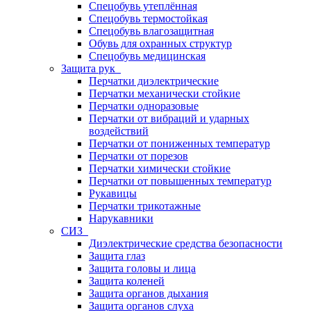
Спецобувь утеплённая
Спецобувь термостойкая
Спецобувь влагозащитная
Обувь для охранных структур
Спецобувь медицинская
Защита рук
Перчатки диэлектрические
Перчатки механически стойкие
Перчатки одноразовые
Перчатки от вибраций и ударных
воздействий
Перчатки от пониженных температур
Перчатки от порезов
Перчатки химически стойкие
Перчатки от повышенных температур
Рукавицы
Перчатки трикотажные
Нарукавники
СИЗ
Диэлектрические средства безопасности
Защита глаз
Защита головы и лица
Защита коленей
Защита органов дыхания
Защита органов слуха