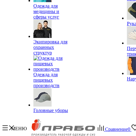
Одежда для
медицины и
сферы услуг
Рук
Экипировка для
охранных
Пер
структур
три
Одежда для
Нар
пищевых
производств
Головные уборы
МЕНЮ
Сравнение
0