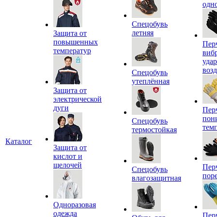
одн
Спецобувь
летняя
Защита от
повышенных
Пер
температур
виб
уда
воз
Спецобувь
утеплённая
Защита от
электрической
дуги
Пер
пон
Спецобувь
тем
термостойкая
Каталог
Защита от
кислот и
щелочей
Пер
Спецобувь
пор
влагозащитная
Одноразовая
одежда
Пер