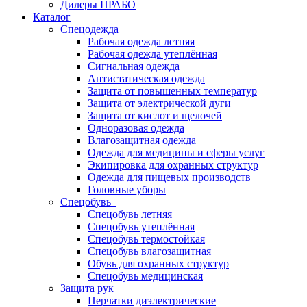
Дилеры ПРАБО
Каталог
Спецодежда
Рабочая одежда летняя
Рабочая одежда утеплённая
Сигнальная одежда
Антистатическая одежда
Защита от повышенных температур
Защита от электрической дуги
Защита от кислот и щелочей
Одноразовая одежда
Влагозащитная одежда
Одежда для медицины и сферы услуг
Экипировка для охранных структур
Одежда для пищевых производств
Головные уборы
Спецобувь
Спецобувь летняя
Спецобувь утеплённая
Спецобувь термостойкая
Спецобувь влагозащитная
Обувь для охранных структур
Спецобувь медицинская
Защита рук
Перчатки диэлектрические