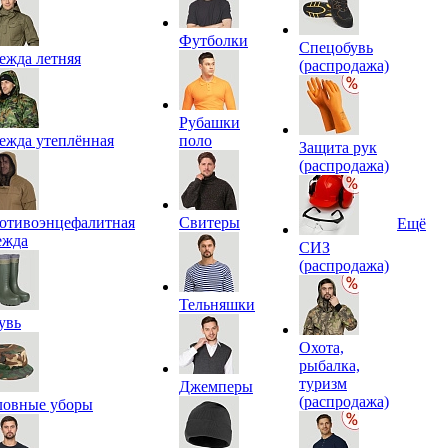
Футболки
Спецобувь
ежда летняя
(распродажа)
Рубашки
ежда утеплённая
поло
Защита рук
(распродажа)
отивоэнцефалитная
Свитеры
Ещё
ежда
СИЗ
(распродажа)
Тельняшки
увь
Охота,
рыбалка,
туризм
Джемперы
(распродажа)
ловные уборы