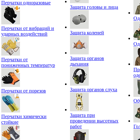
Перчатки одноразовые
Защита головы и лица
Од
Перчатки от вибраций и
Защита коленей
ударных воздействий
Од
Защита органов
Перчатки от
дыхания
пониженных температур
Пр
од
Защита органов слуха
Перчатки от порезов
Об
Защита при
Перчатки химически
проведении высотных
стойкие
работ
Го