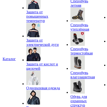
Спецобувь
летняя
Защита от
повышенных
температур
Спецобувь
утеплённая
Защита от
электрической дуги
Спецобувь
термостойкая
Каталог
Защита от кислот и
щелочей
Спецобувь
влагозащитная
Одноразовая одежда
Обувь для
охранных
структур