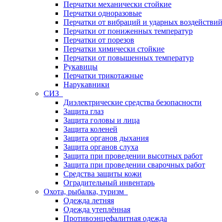
Перчатки механически стойкие
Перчатки одноразовые
Перчатки от вибраций и ударных воздействи
Перчатки от пониженных температур
Перчатки от порезов
Перчатки химически стойкие
Перчатки от повышенных температур
Рукавицы
Перчатки трикотажные
Нарукавники
СИЗ
Диэлектрические средства безопасности
Защита глаз
Защита головы и лица
Защита коленей
Защита органов дыхания
Защита органов слуха
Защита при проведении высотных работ
Защита при проведении сварочных работ
Средства защиты кожи
Оградительный инвентарь
Охота, рыбалка, туризм
Одежда летняя
Одежда утеплённая
Противоэнцефалитная одежда