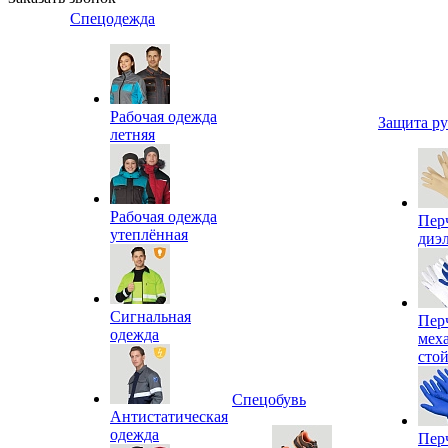
Спецодежда
Рабочая одежда
Защита р
летняя
Рабочая одежда
Пер
утеплённая
диэ
Сигнальная
Пер
одежда
мех
сто
Спецобувь
Антистатическая
одежда
Пер