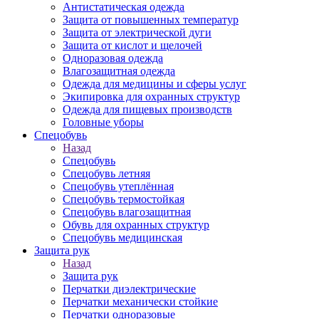
Антистатическая одежда
Защита от повышенных температур
Защита от электрической дуги
Защита от кислот и щелочей
Одноразовая одежда
Влагозащитная одежда
Одежда для медицины и сферы услуг
Экипировка для охранных структур
Одежда для пищевых производств
Головные уборы
Спецобувь
Назад
Спецобувь
Спецобувь летняя
Спецобувь утеплённая
Спецобувь термостойкая
Спецобувь влагозащитная
Обувь для охранных структур
Спецобувь медицинская
Защита рук
Назад
Защита рук
Перчатки диэлектрические
Перчатки механически стойкие
Перчатки одноразовые