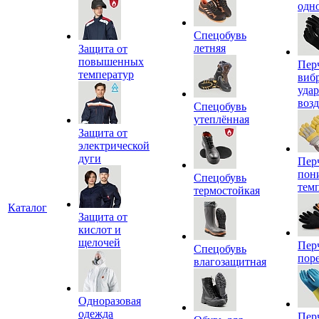
одн
Спецобувь
летняя
Защита от
повышенных
Пер
температур
виб
уда
воз
Спецобувь
утеплённая
Защита от
электрической
дуги
Пер
пон
Спецобувь
тем
термостойкая
Каталог
Защита от
кислот и
щелочей
Пер
Спецобувь
пор
влагозащитная
Одноразовая
одежда
Пер