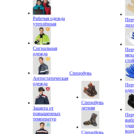
Рабочая одежда
Пер
утеплённая
диэ
Сигнальная
Пер
одежда
мех
сто
Спецобувь
Антистатическая
одежда
Пер
одн
Спецобувь
летняя
Защита от
повышенных
Пер
температур
виб
уда
воз
Спецобувь