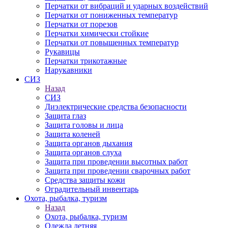
Перчатки от вибраций и ударных воздействий
Перчатки от пониженных температур
Перчатки от порезов
Перчатки химически стойкие
Перчатки от повышенных температур
Рукавицы
Перчатки трикотажные
Нарукавники
СИЗ
Назад
СИЗ
Диэлектрические средства безопасности
Защита глаз
Защита головы и лица
Защита коленей
Защита органов дыхания
Защита органов слуха
Защита при проведении высотных работ
Защита при проведении сварочных работ
Средства защиты кожи
Оградительный инвентарь
Охота, рыбалка, туризм
Назад
Охота, рыбалка, туризм
Одежда летняя