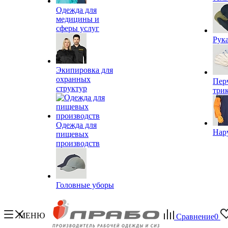
Одежда для
медицины и
сферы услуг
Рук
Экипировка для
охранных
Пер
структур
три
Одежда для
Нар
пищевых
производств
Головные уборы
МЕНЮ
Сравнение
0