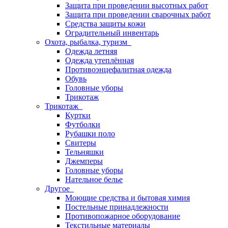
Защита при проведении высотных работ
Защита при проведении сварочных работ
Средства защиты кожи
Оградительный инвентарь
Охота, рыбалка, туризм
Одежда летняя
Одежда утеплённая
Противоэнцефалитная одежда
Обувь
Головные уборы
Трикотаж
Трикотаж
Куртки
Футболки
Рубашки поло
Свитеры
Тельняшки
Джемперы
Головные уборы
Нательное белье
Другое
Моющие средства и бытовая химия
Постельные принадлежности
Противопожарное оборудование
Текстильные материалы