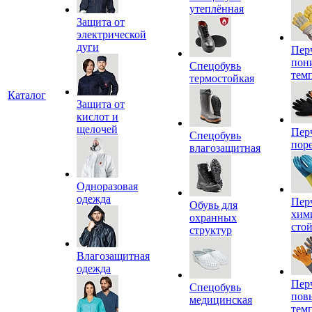
утеплённая
Защита от
электрической
дуги
Пер
пон
Спецобувь
тем
термостойкая
Каталог
Защита от
кислот и
щелочей
Пер
Спецобувь
пор
влагозащитная
Одноразовая
одежда
Пер
Обувь для
хим
охранных
сто
структур
Влагозащитная
одежда
Пер
Спецобувь
пов
медицинская
тем