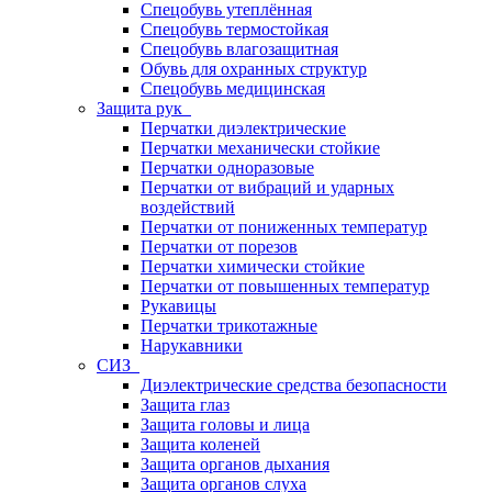
Спецобувь утеплённая
Спецобувь термостойкая
Спецобувь влагозащитная
Обувь для охранных структур
Спецобувь медицинская
Защита рук
Перчатки диэлектрические
Перчатки механически стойкие
Перчатки одноразовые
Перчатки от вибраций и ударных
воздействий
Перчатки от пониженных температур
Перчатки от порезов
Перчатки химически стойкие
Перчатки от повышенных температур
Рукавицы
Перчатки трикотажные
Нарукавники
СИЗ
Диэлектрические средства безопасности
Защита глаз
Защита головы и лица
Защита коленей
Защита органов дыхания
Защита органов слуха