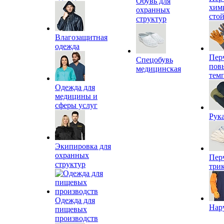
Обувь для
хим
охранных
сто
структур
Влагозащитная
одежда
Пер
Спецобувь
пов
медицинская
тем
Одежда для
медицины и
сферы услуг
Рук
Экипировка для
охранных
Пер
структур
три
Одежда для
Нар
пищевых
производств