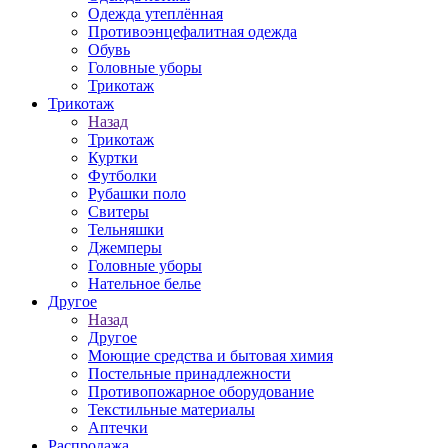
Одежда утеплённая
Противоэнцефалитная одежда
Обувь
Головные уборы
Трикотаж
Трикотаж
Назад
Трикотаж
Куртки
Футболки
Рубашки поло
Свитеры
Тельняшки
Джемперы
Головные уборы
Нательное белье
Другое
Назад
Другое
Моющие средства и бытовая химия
Постельные принадлежности
Противопожарное оборудование
Текстильные материалы
Аптечки
Распродажа