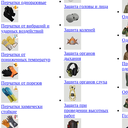
Перчатки одноразовые
Защита головы и лица
Од
Перчатки от вибраций и
Защита коленей
ударных воздействий
Од
Защита органов
Перчатки от
дыхания
пониженных температур
Пр
од
Защита органов слуха
Перчатки от порезов
Об
Защита при
Перчатки химически
проведении высотных
стойкие
работ
Го