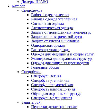
Дилеры ПРАБО
Каталог
Спецодежда
Рабочая одежда летняя
Рабочая одежда утеплённая
Сигнальная одежда
Антистатическая одежда
Защита от повышенных температур
Защита от электрической дуги
Защита от кислот и щелочей
Одноразовая одежда
Влагозащитная одежда
Одежда для медицины и сферы услуг
Экипировка для охранных структур
Одежда для пищевых производств
Головные уборы
Спецобувь
Спецобувь летняя
Спецобувь утеплённая
Спецобувь термостойкая
Спецобувь влагозащитная
Обувь для охранных структур
Спецобувь медицинская
Защита рук
Перчатки диэлектрические