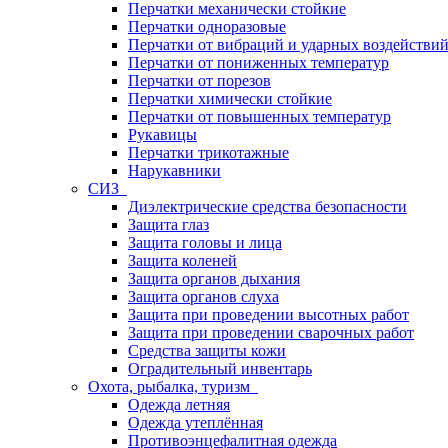
Перчатки механически стойкие
Перчатки одноразовые
Перчатки от вибраций и ударных воздействи
Перчатки от пониженных температур
Перчатки от порезов
Перчатки химически стойкие
Перчатки от повышенных температур
Рукавицы
Перчатки трикотажные
Нарукавники
СИЗ
Диэлектрические средства безопасности
Защита глаз
Защита головы и лица
Защита коленей
Защита органов дыхания
Защита органов слуха
Защита при проведении высотных работ
Защита при проведении сварочных работ
Средства защиты кожи
Оградительный инвентарь
Охота, рыбалка, туризм
Одежда летняя
Одежда утеплённая
Противоэнцефалитная одежда