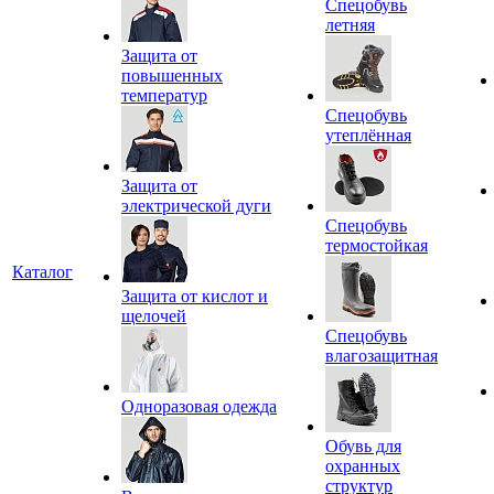
Спецобувь
летняя
Защита от
повышенных
температур
Спецобувь
утеплённая
Защита от
электрической дуги
Спецобувь
термостойкая
Каталог
Защита от кислот и
щелочей
Спецобувь
влагозащитная
Одноразовая одежда
Обувь для
охранных
структур