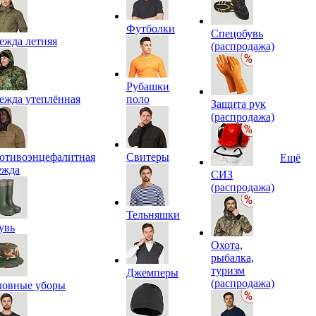
Футболки
Спецобувь
ежда летняя
(распродажа)
Рубашки
ежда утеплённая
поло
Защита рук
(распродажа)
отивоэнцефалитная
Свитеры
Ещё
ежда
СИЗ
(распродажа)
Тельняшки
увь
Охота,
рыбалка,
туризм
Джемперы
(распродажа)
ловные уборы