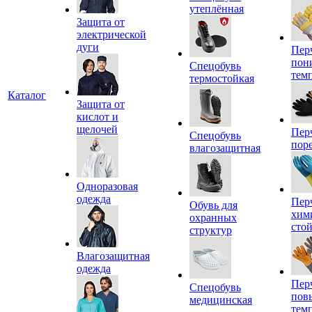
утеплённая
Защита от
электрической
дуги
Пер
пон
Спецобувь
тем
термостойкая
Каталог
Защита от
кислот и
щелочей
Пер
Спецобувь
пор
влагозащитная
Одноразовая
одежда
Пер
Обувь для
хим
охранных
сто
структур
Влагозащитная
одежда
Пер
Спецобувь
пов
медицинская
тем