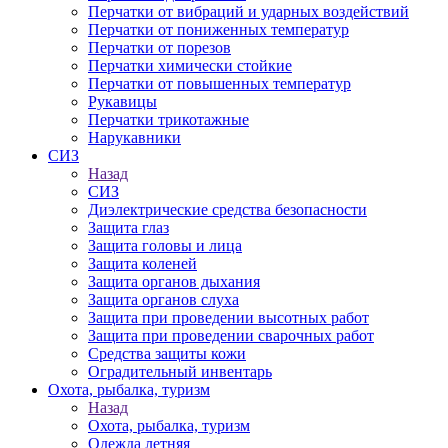
Перчатки от вибраций и ударных воздействий
Перчатки от пониженных температур
Перчатки от порезов
Перчатки химически стойкие
Перчатки от повышенных температур
Рукавицы
Перчатки трикотажные
Нарукавники
СИЗ
Назад
СИЗ
Диэлектрические средства безопасности
Защита глаз
Защита головы и лица
Защита коленей
Защита органов дыхания
Защита органов слуха
Защита при проведении высотных работ
Защита при проведении сварочных работ
Средства защиты кожи
Оградительный инвентарь
Охота, рыбалка, туризм
Назад
Охота, рыбалка, туризм
Одежда летняя