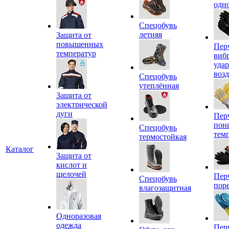
одн
Спецобувь
летняя
Защита от
повышенных
Пер
температур
виб
уда
воз
Спецобувь
утеплённая
Защита от
электрической
дуги
Пер
пон
Спецобувь
тем
термостойкая
Каталог
Защита от
кислот и
щелочей
Пер
Спецобувь
пор
влагозащитная
Одноразовая
одежда
Пер