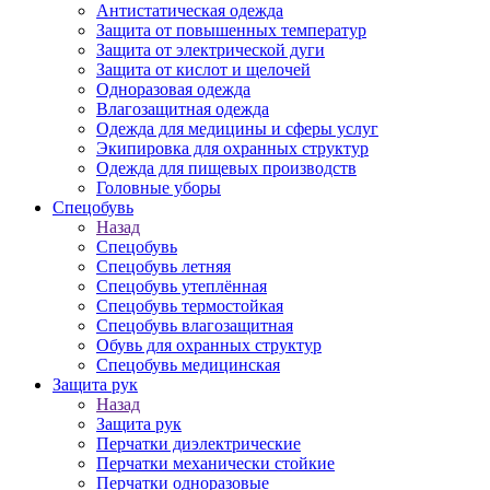
Антистатическая одежда
Защита от повышенных температур
Защита от электрической дуги
Защита от кислот и щелочей
Одноразовая одежда
Влагозащитная одежда
Одежда для медицины и сферы услуг
Экипировка для охранных структур
Одежда для пищевых производств
Головные уборы
Спецобувь
Назад
Спецобувь
Спецобувь летняя
Спецобувь утеплённая
Спецобувь термостойкая
Спецобувь влагозащитная
Обувь для охранных структур
Спецобувь медицинская
Защита рук
Назад
Защита рук
Перчатки диэлектрические
Перчатки механически стойкие
Перчатки одноразовые