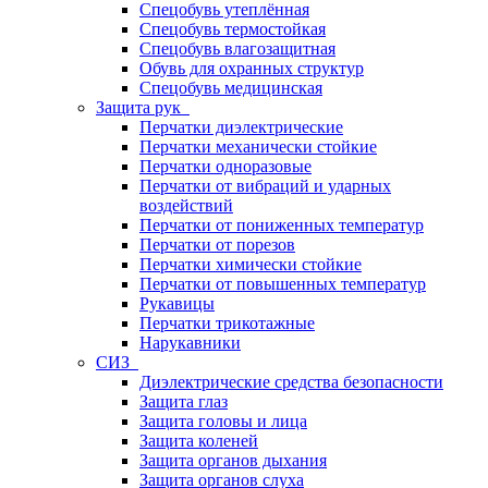
Спецобувь утеплённая
Спецобувь термостойкая
Спецобувь влагозащитная
Обувь для охранных структур
Спецобувь медицинская
Защита рук
Перчатки диэлектрические
Перчатки механически стойкие
Перчатки одноразовые
Перчатки от вибраций и ударных
воздействий
Перчатки от пониженных температур
Перчатки от порезов
Перчатки химически стойкие
Перчатки от повышенных температур
Рукавицы
Перчатки трикотажные
Нарукавники
СИЗ
Диэлектрические средства безопасности
Защита глаз
Защита головы и лица
Защита коленей
Защита органов дыхания
Защита органов слуха