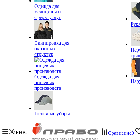
Одежда для
медицины и
сферы услуг
Рук
Экипировка для
охранных
Пер
структур
три
Одежда для
Нар
пищевых
производств
Головные уборы
МЕНЮ
Сравнение
0