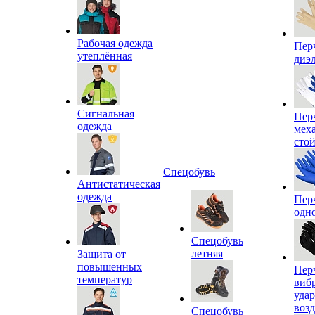
Рабочая одежда
Пер
утеплённая
диэ
Сигнальная
Пер
одежда
мех
сто
Спецобувь
Антистатическая
одежда
Пер
одн
Спецобувь
летняя
Защита от
повышенных
Пер
температур
виб
уда
воз
Спецобувь