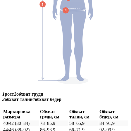
1
рост
2
обхват груди
3
обхват талии
4
обхват бедер
Маркировка
Обхват
Обхват
Обхват
размера
груди, см
талии, см
бедер, см
40/42 (80–84)
78–85,9
58–65,9
84–91,9
44/46 (88–92)
86–93,9
66–71,9
92–99,9