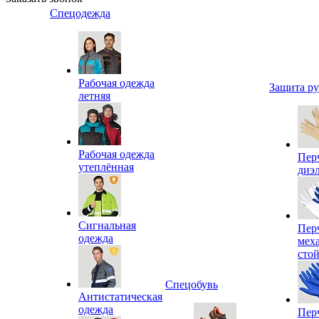
Спецодежда
Рабочая одежда
Защита р
летняя
Рабочая одежда
Пер
утеплённая
диэ
Сигнальная
Пер
одежда
мех
сто
Спецобувь
Антистатическая
одежда
Пер