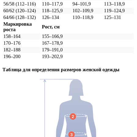
56/58 (112–116)
110–117,9
94–101,9
113–118,9
60/62 (120–124)
118–125,9
102–109,9
119–124,9
64/66 (128–132)
126–134
110–118,9
125–131
Маркировка
Рост, см
роста
158–164
155–166,9
170–176
167–178,9
182–188
179–191,0
196–200
193–202,9
Таблица для определения размеров
женской
одежды