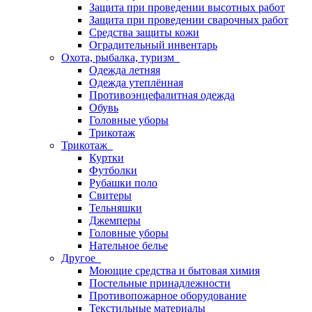
Защита при проведении высотных работ
Защита при проведении сварочных работ
Средства защиты кожи
Оградительный инвентарь
Охота, рыбалка, туризм
Одежда летняя
Одежда утеплённая
Противоэнцефалитная одежда
Обувь
Головные уборы
Трикотаж
Трикотаж
Куртки
Футболки
Рубашки поло
Свитеры
Тельняшки
Джемперы
Головные уборы
Нательное белье
Другое
Моющие средства и бытовая химия
Постельные принадлежности
Противопожарное оборудование
Текстильные материалы