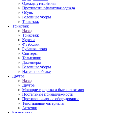
Одежда утеплённая
Противоэнцефалитная одежда
Обувь
Головные уборы
Трикотаж
Трикотаж
Назад
Трикотаж
Куртки
Футболки
Рубашки поло
Свитеры
Тельняшки
Джемперы
Головные уборы
Нательное белье
Другое
Назад
Другое
Моющие средства и бытовая химия
Постельные принадлежности
Противопожарное оборудование
Текстильные материалы
Аптечки
Распродажа