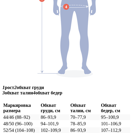
1
рост
2
обхват груди
3
обхват талии
4
обхват бедер
Маркировка
Обхват
Обхват
Обхват
размера
груди, см
талии, см
бедер, см
44/46 (88–92)
86–93,9
70–77,9
95–100,9
48/50 (96–100)
94–101,9
78–85,9
101–106,9
52/54 (104–108)
102–109,9
86–93,9
107–112,9