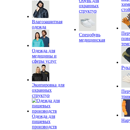
Обувь для
хим
охранных
сто
структур
Влагозащитная
одежда
Пер
Спецобувь
пов
медицинская
тем
Одежда для
медицины и
сферы услуг
Рук
Экипировка для
охранных
Пер
структур
три
Одежда для
Нар
пищевых
производств