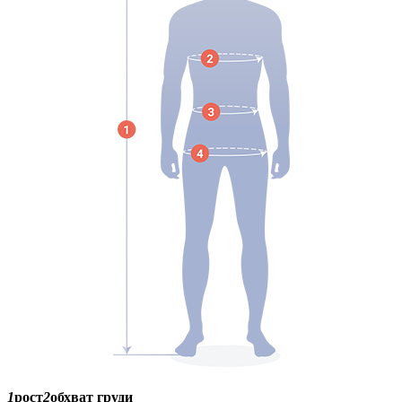
1
рост
2
обхват груди