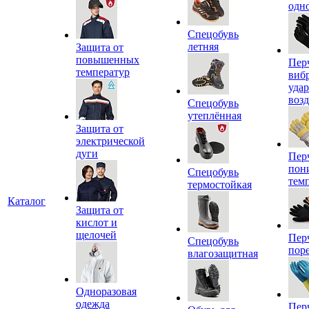
одн
Спецобувь
летняя
Защита от
повышенных
Пер
температур
виб
уда
воз
Спецобувь
утеплённая
Защита от
электрической
дуги
Пер
пон
Спецобувь
тем
термостойкая
Каталог
Защита от
кислот и
щелочей
Пер
Спецобувь
пор
влагозащитная
Одноразовая
одежда
Пер