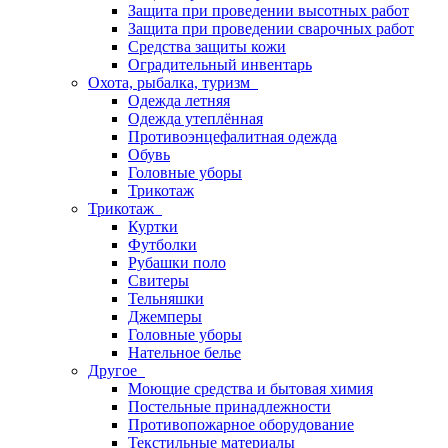
Защита при проведении высотных работ
Защита при проведении сварочных работ
Средства защиты кожи
Оградительный инвентарь
Охота, рыбалка, туризм
Одежда летняя
Одежда утеплённая
Противоэнцефалитная одежда
Обувь
Головные уборы
Трикотаж
Трикотаж
Куртки
Футболки
Рубашки поло
Свитеры
Тельняшки
Джемперы
Головные уборы
Нательное белье
Другое
Моющие средства и бытовая химия
Постельные принадлежности
Противопожарное оборудование
Текстильные материалы