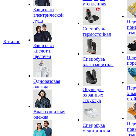
утеплённая
Защита от
электрической
дуги
Пер
пон
Спецобувь
тем
термостойкая
Каталог
Защита от
кислот и
щелочей
Пер
Спецобувь
пор
влагозащитная
Одноразовая
одежда
Пер
Обувь для
хим
охранных
сто
структур
Влагозащитная
одежда
Пер
Спецобувь
пов
медицинская
тем