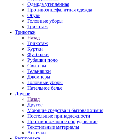
Одежда утеплённая
Противоэнцефалитная одежда
Обувь
Головные уборы
Трикотаж
Трикотаж
Назад
Трикотаж
Куртки
Футболки
Рубашки поло
Свитеры
Тельняшки
Джемперы
Головные уборы
Нательное белье
Другое
Назад
Другое
Моющие средства и бытовая химия
Постельные принадлежности
Противопожарное оборудование
Текстильные материалы
Аптечки
Распродажа