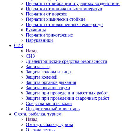
Перчатки от вибраций и ударных воздействий
Перчатки от пониженных температур
Перчатки от порезов
Перчатки химически стойкие
Перчатки от повышенных температур
Рукавицы
Перчатки трикотажные
Нарукавники
СИЗ
Назад
СИЗ
Диэлектрические средства безопасности
Защита глаз
Защита головы и лица
Защита коленей
Защита органов дыхания
Защита органов слуха
Защита при проведении высотных работ
Защита при проведении сварочных работ
Средства защиты кожи
Оградительный инвентарь
Охота, рыбалка, туризм
Назад
Охота, рыбалка, туризм
Одежда летняя