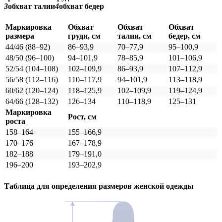
3
обхват талии
4
обхват бедер
Маркировка
Обхват
Обхват
Обхват
размера
груди, см
талии, см
бедер, см
44/46 (88–92)
86–93,9
70–77,9
95–100,9
48/50 (96–100)
94–101,9
78–85,9
101–106,9
52/54 (104–108)
102–109,9
86–93,9
107–112,9
56/58 (112–116)
110–117,9
94–101,9
113–118,9
60/62 (120–124)
118–125,9
102–109,9
119–124,9
64/66 (128–132)
126–134
110–118,9
125–131
Маркировка
Рост, см
роста
158–164
155–166,9
170–176
167–178,9
182–188
179–191,0
196–200
193–202,9
Таблица для определения размеров
женской
одежды