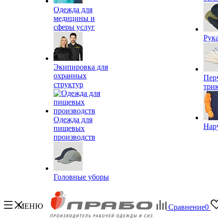
Одежда для
медицины и
сферы услуг
Рук
Экипировка для
охранных
Пер
структур
три
Одежда для
Нар
пищевых
производств
Головные уборы
МЕНЮ
Сравнение
0