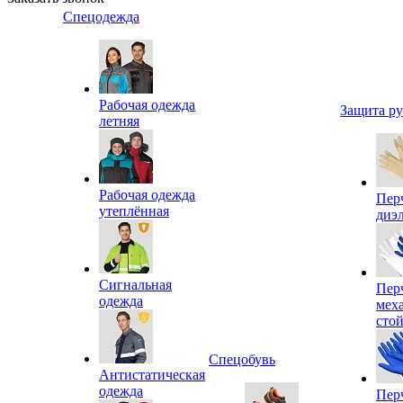
Спецодежда
Рабочая одежда
Защита р
летняя
Рабочая одежда
Пер
утеплённая
диэ
Сигнальная
Пер
одежда
мех
сто
Спецобувь
Антистатическая
одежда
Пер