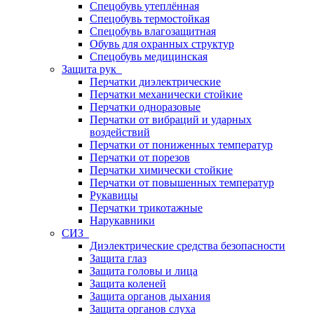
Спецобувь утеплённая
Спецобувь термостойкая
Спецобувь влагозащитная
Обувь для охранных структур
Спецобувь медицинская
Защита рук
Перчатки диэлектрические
Перчатки механически стойкие
Перчатки одноразовые
Перчатки от вибраций и ударных
воздействий
Перчатки от пониженных температур
Перчатки от порезов
Перчатки химически стойкие
Перчатки от повышенных температур
Рукавицы
Перчатки трикотажные
Нарукавники
СИЗ
Диэлектрические средства безопасности
Защита глаз
Защита головы и лица
Защита коленей
Защита органов дыхания
Защита органов слуха