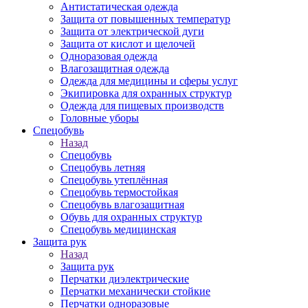
Антистатическая одежда
Защита от повышенных температур
Защита от электрической дуги
Защита от кислот и щелочей
Одноразовая одежда
Влагозащитная одежда
Одежда для медицины и сферы услуг
Экипировка для охранных структур
Одежда для пищевых производств
Головные уборы
Спецобувь
Назад
Спецобувь
Спецобувь летняя
Спецобувь утеплённая
Спецобувь термостойкая
Спецобувь влагозащитная
Обувь для охранных структур
Спецобувь медицинская
Защита рук
Назад
Защита рук
Перчатки диэлектрические
Перчатки механически стойкие
Перчатки одноразовые