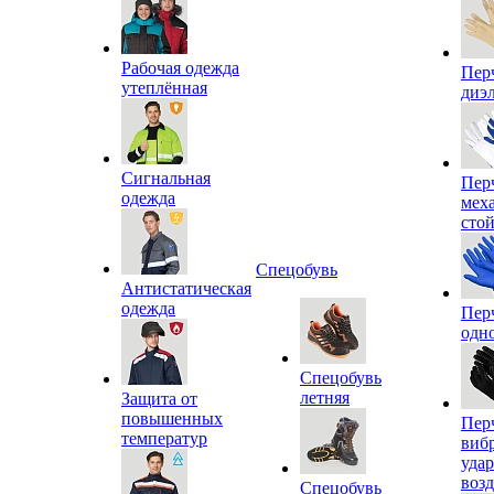
Рабочая одежда
Пер
утеплённая
диэ
Сигнальная
Пер
одежда
мех
сто
Спецобувь
Антистатическая
одежда
Пер
одн
Спецобувь
летняя
Защита от
повышенных
Пер
температур
виб
уда
воз
Спецобувь