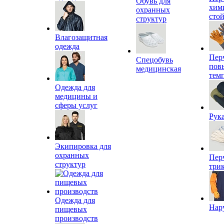
Обувь для
хим
охранных
сто
структур
Влагозащитная
одежда
Пер
Спецобувь
пов
медицинская
тем
Одежда для
медицины и
сферы услуг
Рук
Экипировка для
охранных
Пер
структур
три
Одежда для
Нар
пищевых
производств