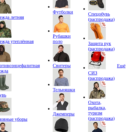
Футболки
Спецобувь
ежда летняя
(распродажа)
Рубашки
ежда утеплённая
поло
Защита рук
(распродажа)
отивоэнцефалитная
Свитеры
Ещё
ежда
СИЗ
(распродажа)
Тельняшки
увь
Охота,
рыбалка,
туризм
Джемперы
(распродажа)
ловные уборы