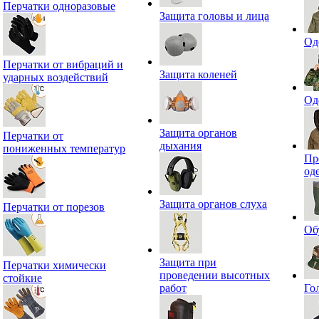
Перчатки одноразовые
Защита головы и лица
Од
Перчатки от вибраций и
Защита коленей
ударных воздействий
Од
Защита органов
Перчатки от
дыхания
пониженных температур
Пр
од
Защита органов слуха
Перчатки от порезов
Об
Защита при
Перчатки химически
проведении высотных
стойкие
работ
Го