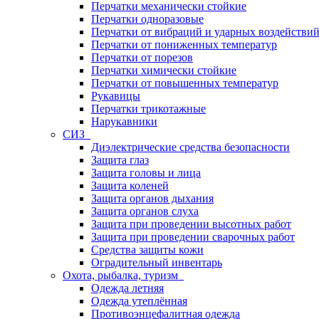
Перчатки механически стойкие
Перчатки одноразовые
Перчатки от вибраций и ударных воздействи
Перчатки от пониженных температур
Перчатки от порезов
Перчатки химически стойкие
Перчатки от повышенных температур
Рукавицы
Перчатки трикотажные
Нарукавники
СИЗ
Диэлектрические средства безопасности
Защита глаз
Защита головы и лица
Защита коленей
Защита органов дыхания
Защита органов слуха
Защита при проведении высотных работ
Защита при проведении сварочных работ
Средства защиты кожи
Оградительный инвентарь
Охота, рыбалка, туризм
Одежда летняя
Одежда утеплённая
Противоэнцефалитная одежда