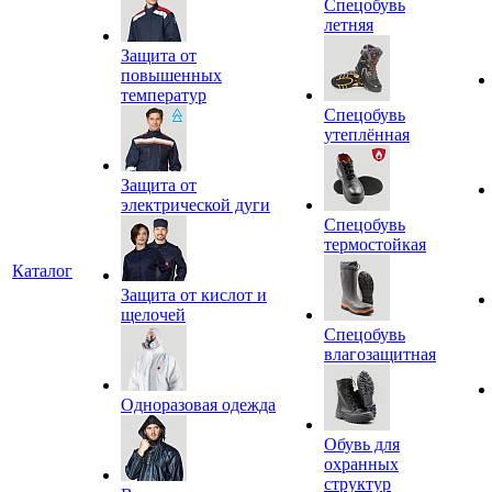
Спецобувь
летняя
Защита от
повышенных
температур
Спецобувь
утеплённая
Защита от
электрической дуги
Спецобувь
термостойкая
Каталог
Защита от кислот и
щелочей
Спецобувь
влагозащитная
Одноразовая одежда
Обувь для
охранных
структур