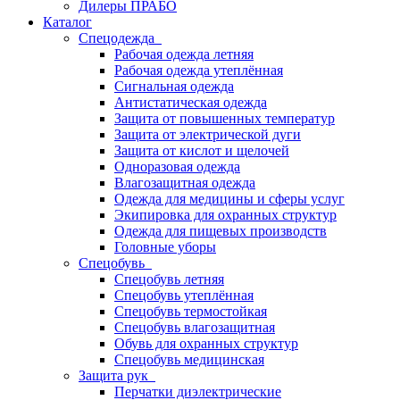
Дилеры ПРАБО
Каталог
Спецодежда
Рабочая одежда летняя
Рабочая одежда утеплённая
Сигнальная одежда
Антистатическая одежда
Защита от повышенных температур
Защита от электрической дуги
Защита от кислот и щелочей
Одноразовая одежда
Влагозащитная одежда
Одежда для медицины и сферы услуг
Экипировка для охранных структур
Одежда для пищевых производств
Головные уборы
Спецобувь
Спецобувь летняя
Спецобувь утеплённая
Спецобувь термостойкая
Спецобувь влагозащитная
Обувь для охранных структур
Спецобувь медицинская
Защита рук
Перчатки диэлектрические