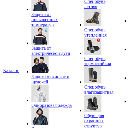
Спецобувь
летняя
Защита от
повышенных
температур
Спецобувь
утеплённая
Защита от
электрической дуги
Спецобувь
термостойкая
Каталог
Защита от кислот и
щелочей
Спецобувь
влагозащитная
Одноразовая одежда
Обувь для
охранных
структур