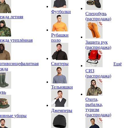
Футболки
Спецобувь
ежда летняя
(распродажа)
Рубашки
ежда утеплённая
поло
Защита рук
(распродажа)
отивоэнцефалитная
Свитеры
Ещё
ежда
СИЗ
(распродажа)
Тельняшки
увь
Охота,
рыбалка,
туризм
Джемперы
(распродажа)
ловные уборы