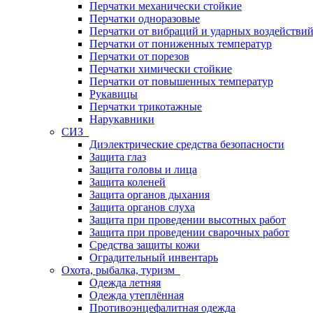
Перчатки механически стойкие
Перчатки одноразовые
Перчатки от вибраций и ударных воздействи
Перчатки от пониженных температур
Перчатки от порезов
Перчатки химически стойкие
Перчатки от повышенных температур
Рукавицы
Перчатки трикотажные
Нарукавники
СИЗ
Диэлектрические средства безопасности
Защита глаз
Защита головы и лица
Защита коленей
Защита органов дыхания
Защита органов слуха
Защита при проведении высотных работ
Защита при проведении сварочных работ
Средства защиты кожи
Оградительный инвентарь
Охота, рыбалка, туризм
Одежда летняя
Одежда утеплённая
Противоэнцефалитная одежда