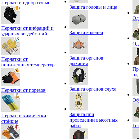
Перчатки одноразовые
Защита головы и лица
Од
Перчатки от вибраций и
Защита коленей
ударных воздействий
Од
Защита органов
Перчатки от
дыхания
пониженных температур
Пр
од
Защита органов слуха
Перчатки от порезов
Об
Защита при
Перчатки химически
проведении высотных
стойкие
работ
Го