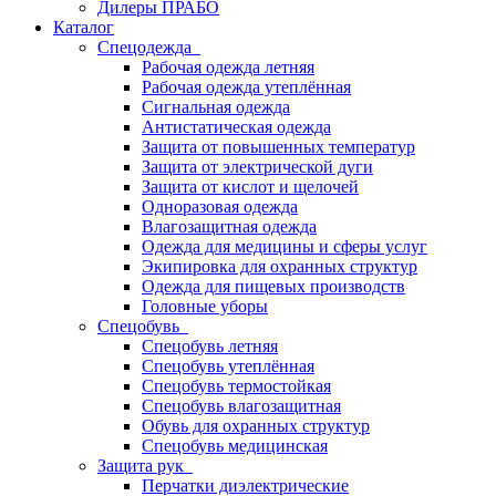
Дилеры ПРАБО
Каталог
Спецодежда
Рабочая одежда летняя
Рабочая одежда утеплённая
Сигнальная одежда
Антистатическая одежда
Защита от повышенных температур
Защита от электрической дуги
Защита от кислот и щелочей
Одноразовая одежда
Влагозащитная одежда
Одежда для медицины и сферы услуг
Экипировка для охранных структур
Одежда для пищевых производств
Головные уборы
Спецобувь
Спецобувь летняя
Спецобувь утеплённая
Спецобувь термостойкая
Спецобувь влагозащитная
Обувь для охранных структур
Спецобувь медицинская
Защита рук
Перчатки диэлектрические