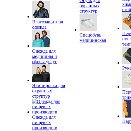
Обувь для
хим
охранных
сто
структур
Влагозащитная
одежда
Пер
Спецобувь
пов
медицинская
тем
Одежда для
медицины и
сферы услуг
Рук
Экипировка для
охранных
Пер
структур
три
Одежда для
Нар
пищевых
производств