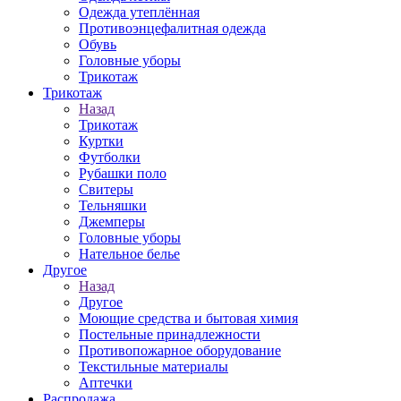
Одежда утеплённая
Противоэнцефалитная одежда
Обувь
Головные уборы
Трикотаж
Трикотаж
Назад
Трикотаж
Куртки
Футболки
Рубашки поло
Свитеры
Тельняшки
Джемперы
Головные уборы
Нательное белье
Другое
Назад
Другое
Моющие средства и бытовая химия
Постельные принадлежности
Противопожарное оборудование
Текстильные материалы
Аптечки
Распродажа