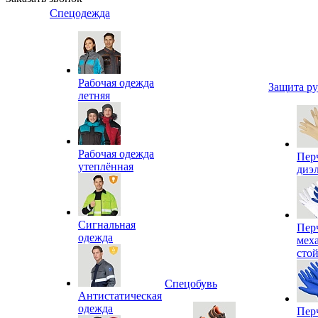
Спецодежда
Рабочая одежда
Защита р
летняя
Рабочая одежда
Пер
утеплённая
диэ
Сигнальная
Пер
одежда
мех
сто
Спецобувь
Антистатическая
одежда
Пер