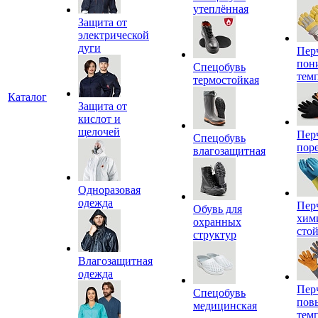
утеплённая
Защита от
электрической
дуги
Пер
пон
Спецобувь
тем
термостойкая
Каталог
Защита от
кислот и
щелочей
Пер
Спецобувь
пор
влагозащитная
Одноразовая
одежда
Пер
Обувь для
хим
охранных
сто
структур
Влагозащитная
одежда
Пер
Спецобувь
пов
медицинская
тем