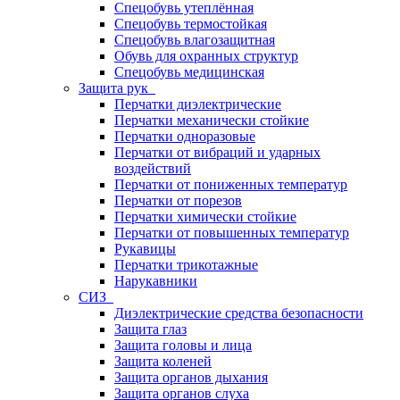
Спецобувь утеплённая
Спецобувь термостойкая
Спецобувь влагозащитная
Обувь для охранных структур
Спецобувь медицинская
Защита рук
Перчатки диэлектрические
Перчатки механически стойкие
Перчатки одноразовые
Перчатки от вибраций и ударных
воздействий
Перчатки от пониженных температур
Перчатки от порезов
Перчатки химически стойкие
Перчатки от повышенных температур
Рукавицы
Перчатки трикотажные
Нарукавники
СИЗ
Диэлектрические средства безопасности
Защита глаз
Защита головы и лица
Защита коленей
Защита органов дыхания
Защита органов слуха