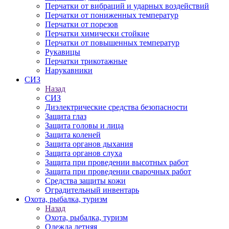
Перчатки от вибраций и ударных воздействий
Перчатки от пониженных температур
Перчатки от порезов
Перчатки химически стойкие
Перчатки от повышенных температур
Рукавицы
Перчатки трикотажные
Нарукавники
СИЗ
Назад
СИЗ
Диэлектрические средства безопасности
Защита глаз
Защита головы и лица
Защита коленей
Защита органов дыхания
Защита органов слуха
Защита при проведении высотных работ
Защита при проведении сварочных работ
Средства защиты кожи
Оградительный инвентарь
Охота, рыбалка, туризм
Назад
Охота, рыбалка, туризм
Одежда летняя