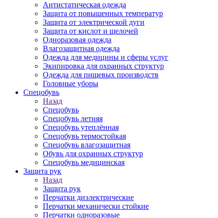
Антистатическая одежда
Защита от повышенных температур
Защита от электрической дуги
Защита от кислот и щелочей
Одноразовая одежда
Влагозащитная одежда
Одежда для медицины и сферы услуг
Экипировка для охранных структур
Одежда для пищевых производств
Головные уборы
Спецобувь
Назад
Спецобувь
Спецобувь летняя
Спецобувь утеплённая
Спецобувь термостойкая
Спецобувь влагозащитная
Обувь для охранных структур
Спецобувь медицинская
Защита рук
Назад
Защита рук
Перчатки диэлектрические
Перчатки механически стойкие
Перчатки одноразовые