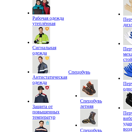
Рабочая одежда
Пер
утеплённая
диэ
Сигнальная
Пер
одежда
мех
сто
Спецобувь
Антистатическая
одежда
Пер
одн
Спецобувь
летняя
Защита от
повышенных
Пер
температур
виб
уда
воз
Спецобувь