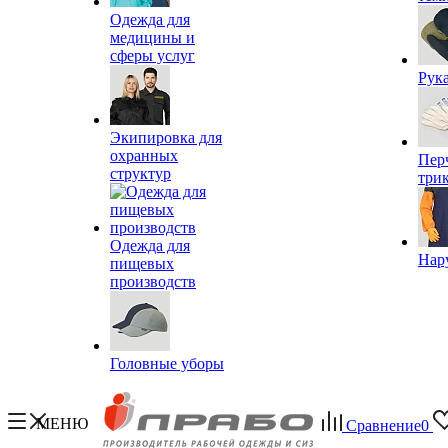
Одежда для
медицины и
сферы услуг
Рук
Экипировка для
охранных
Пер
структур
три
Одежда для
Нар
пищевых
производств
Головные уборы
МЕНЮ
Сравнение
0