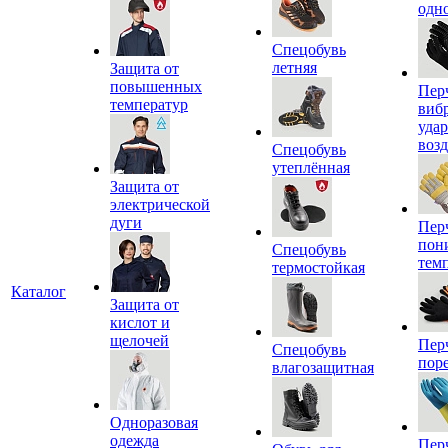
одн
Спецобувь
летняя
Защита от
повышенных
Пер
температур
виб
уда
воз
Спецобувь
утеплённая
Защита от
электрической
дуги
Пер
пон
Спецобувь
тем
термостойкая
Каталог
Защита от
кислот и
щелочей
Пер
Спецобувь
пор
влагозащитная
Одноразовая
одежда
Пер