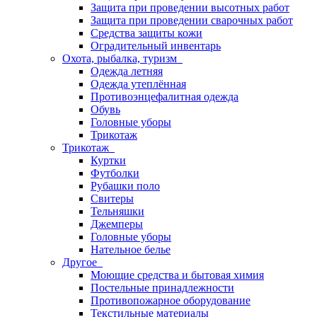
Защита при проведении высотных работ
Защита при проведении сварочных работ
Средства защиты кожи
Оградительный инвентарь
Охота, рыбалка, туризм
Одежда летняя
Одежда утеплённая
Противоэнцефалитная одежда
Обувь
Головные уборы
Трикотаж
Трикотаж
Куртки
Футболки
Рубашки поло
Свитеры
Тельняшки
Джемперы
Головные уборы
Нательное белье
Другое
Моющие средства и бытовая химия
Постельные принадлежности
Противопожарное оборудование
Текстильные материалы