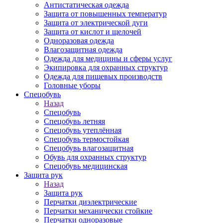
Антистатическая одежда
Защита от повышенных температур
Защита от электрической дуги
Защита от кислот и щелочей
Одноразовая одежда
Влагозащитная одежда
Одежда для медицины и сферы услуг
Экипировка для охранных структур
Одежда для пищевых производств
Головные уборы
Спецобувь
Назад
Спецобувь
Спецобувь летняя
Спецобувь утеплённая
Спецобувь термостойкая
Спецобувь влагозащитная
Обувь для охранных структур
Спецобувь медицинская
Защита рук
Назад
Защита рук
Перчатки диэлектрические
Перчатки механически стойкие
Перчатки одноразовые