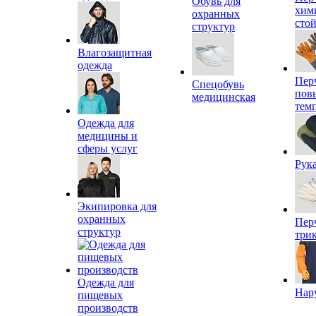
Обувь для
хим
охранных
сто
структур
Влагозащитная
одежда
Пер
Спецобувь
пов
медицинская
тем
Одежда для
медицины и
сферы услуг
Рук
Экипировка для
охранных
Пер
структур
три
Одежда для
Нар
пищевых
производств