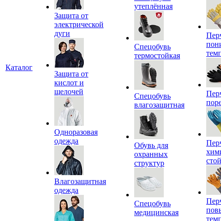
утеплённая
Защита от
электрической
дуги
Пер
пон
Спецобувь
тем
термостойкая
Каталог
Защита от
кислот и
щелочей
Пер
Спецобувь
пор
влагозащитная
Одноразовая
одежда
Пер
Обувь для
хим
охранных
сто
структур
Влагозащитная
одежда
Пер
Спецобувь
пов
медицинская
тем