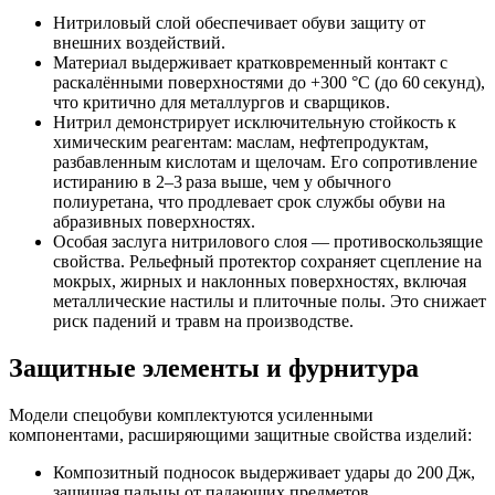
Нитриловый слой обеспечивает обуви защиту от
внешних воздействий.
Материал выдерживает кратковременный контакт с
раскалёнными поверхностями до +300 °C (до 60 секунд),
что критично для металлургов и сварщиков.
Нитрил демонстрирует исключительную стойкость к
химическим реагентам: маслам, нефтепродуктам,
разбавленным кислотам и щелочам. Его сопротивление
истиранию в 2–3 раза выше, чем у обычного
полиуретана, что продлевает срок службы обуви на
абразивных поверхностях.
Особая заслуга нитрилового слоя — противоскользящие
свойства. Рельефный протектор сохраняет сцепление на
мокрых, жирных и наклонных поверхностях, включая
металлические настилы и плиточные полы. Это снижает
риск падений и травм на производстве.
Защитные элементы и фурнитура
Модели спецобуви комплектуются усиленными
компонентами, расширяющими защитные свойства изделий:
Композитный подносок выдерживает удары до 200 Дж,
защищая пальцы от падающих предметов