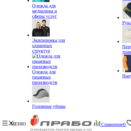
Одежда для
медицины и
сферы услуг
Рук
Экипировка для
охранных
Пер
структур
три
Одежда для
Нар
пищевых
производств
Головные уборы
МЕНЮ
Сравнение
0