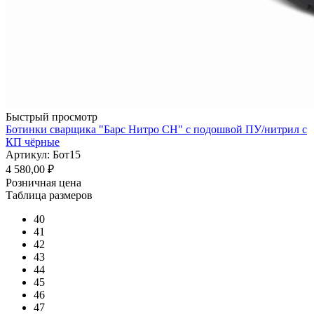
Быстрый просмотр
Ботинки сварщика "Барс Нитро СН" с подошвой ПУ/нитрил с
КП чёрные
Артикул: Бот15
4 580,00
₽
Розничная цена
Таблица размеров
40
41
42
43
44
45
46
47