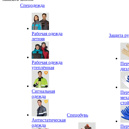
Спецодежда
Рабочая одежда
Защита р
летняя
Рабочая одежда
Пер
утеплённая
диэ
Сигнальная
Пер
одежда
мех
сто
Спецобувь
Антистатическая
одежда
Пер