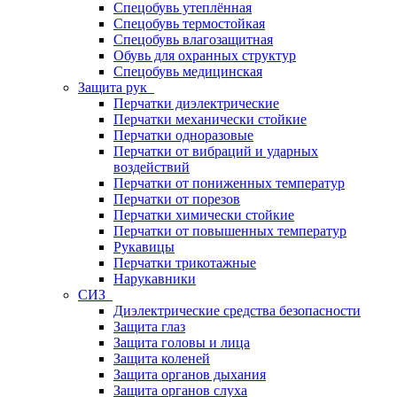
Спецобувь утеплённая
Спецобувь термостойкая
Спецобувь влагозащитная
Обувь для охранных структур
Спецобувь медицинская
Защита рук
Перчатки диэлектрические
Перчатки механически стойкие
Перчатки одноразовые
Перчатки от вибраций и ударных
воздействий
Перчатки от пониженных температур
Перчатки от порезов
Перчатки химически стойкие
Перчатки от повышенных температур
Рукавицы
Перчатки трикотажные
Нарукавники
СИЗ
Диэлектрические средства безопасности
Защита глаз
Защита головы и лица
Защита коленей
Защита органов дыхания
Защита органов слуха