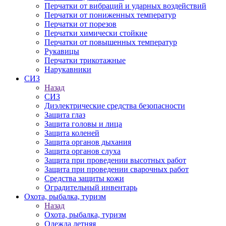
Перчатки от вибраций и ударных воздействий
Перчатки от пониженных температур
Перчатки от порезов
Перчатки химически стойкие
Перчатки от повышенных температур
Рукавицы
Перчатки трикотажные
Нарукавники
СИЗ
Назад
СИЗ
Диэлектрические средства безопасности
Защита глаз
Защита головы и лица
Защита коленей
Защита органов дыхания
Защита органов слуха
Защита при проведении высотных работ
Защита при проведении сварочных работ
Средства защиты кожи
Оградительный инвентарь
Охота, рыбалка, туризм
Назад
Охота, рыбалка, туризм
Одежда летняя