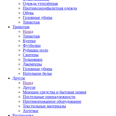
Одежда утеплённая
Противоэнцефалитная одежда
Обувь
Головные уборы
Трикотаж
Трикотаж
Назад
Трикотаж
Куртки
Футболки
Рубашки поло
Свитеры
Тельняшки
Джемперы
Головные уборы
Нательное белье
Другое
Назад
Другое
Моющие средства и бытовая химия
Постельные принадлежности
Противопожарное оборудование
Текстильные материалы
Аптечки
Распродажа