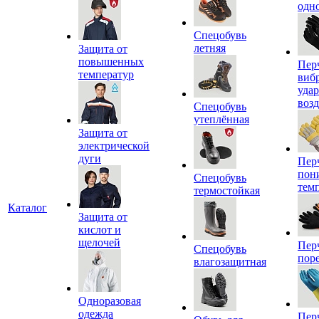
одн
Спецобувь
летняя
Защита от
повышенных
Пер
температур
виб
уда
воз
Спецобувь
утеплённая
Защита от
электрической
дуги
Пер
пон
Спецобувь
тем
термостойкая
Каталог
Защита от
кислот и
щелочей
Пер
Спецобувь
пор
влагозащитная
Одноразовая
одежда
Пер