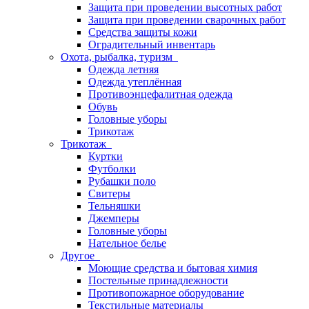
Защита при проведении высотных работ
Защита при проведении сварочных работ
Средства защиты кожи
Оградительный инвентарь
Охота, рыбалка, туризм
Одежда летняя
Одежда утеплённая
Противоэнцефалитная одежда
Обувь
Головные уборы
Трикотаж
Трикотаж
Куртки
Футболки
Рубашки поло
Свитеры
Тельняшки
Джемперы
Головные уборы
Нательное белье
Другое
Моющие средства и бытовая химия
Постельные принадлежности
Противопожарное оборудование
Текстильные материалы