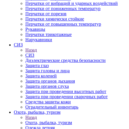
Перчатки от вибраций и ударных воздействий
Перчатки от пониженных температур
Перчатки от порезов
Перчатки химически стойкие
Перчатки от повышенных температур
Рукавицы
Перчатки трикотажные
Нарукавники
СИЗ
Назад
СИЗ
Диэлектрические средства безопасности
Защита глаз
Защита головы и лица
Защита коленей
Защита органов дыхания
Защита органов слуха
Защита при проведении высотных работ
Защита при проведении сварочных работ
Средства защиты кожи
Оградительный инвентарь
Охота, рыбалка, туризм
Назад
Охота, рыбалка, туризм
Одежда летняя