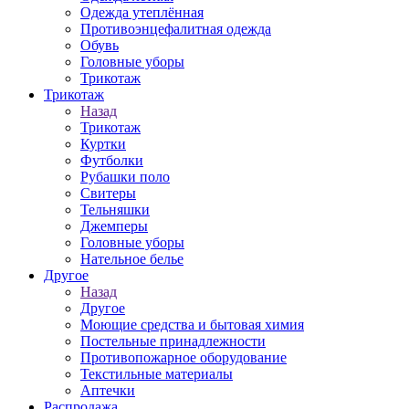
Одежда утеплённая
Противоэнцефалитная одежда
Обувь
Головные уборы
Трикотаж
Трикотаж
Назад
Трикотаж
Куртки
Футболки
Рубашки поло
Свитеры
Тельняшки
Джемперы
Головные уборы
Нательное белье
Другое
Назад
Другое
Моющие средства и бытовая химия
Постельные принадлежности
Противопожарное оборудование
Текстильные материалы
Аптечки
Распродажа