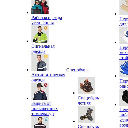
Рабочая одежда
Пер
утеплённая
диэ
Сигнальная
Пер
одежда
мех
сто
Спецобувь
Антистатическая
одежда
Пер
одн
Спецобувь
летняя
Защита от
повышенных
Пер
температур
виб
уда
воз
Спецобувь