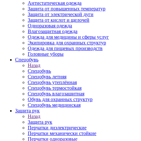
Антистатическая одежда
Защита от повышенных температур
Защита от электрической дуги
Защита от кислот и щелочей
Одноразовая одежда
Влагозащитная одежда
Одежда для медицины и сферы услуг
Экипировка для охранных структур
Одежда для пищевых производств
Головные уборы
Спецобувь
Назад
Спецобувь
Спецобувь летняя
Спецобувь утеплённая
Спецобувь термостойкая
Спецобувь влагозащитная
Обувь для охранных структур
Спецобувь медицинская
Защита рук
Назад
Защита рук
Перчатки диэлектрические
Перчатки механически стойкие
Перчатки одноразовые