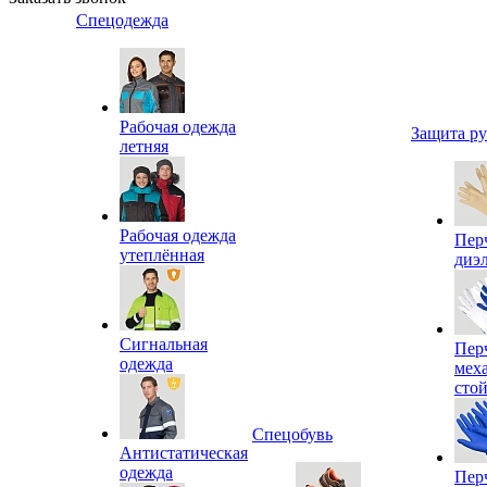
Спецодежда
Рабочая одежда
Защита р
летняя
Рабочая одежда
Пер
утеплённая
диэ
Сигнальная
Пер
одежда
мех
сто
Спецобувь
Антистатическая
одежда
Пер