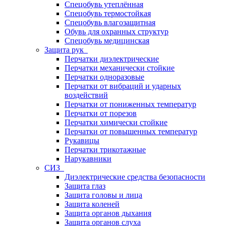
Спецобувь утеплённая
Спецобувь термостойкая
Спецобувь влагозащитная
Обувь для охранных структур
Спецобувь медицинская
Защита рук
Перчатки диэлектрические
Перчатки механически стойкие
Перчатки одноразовые
Перчатки от вибраций и ударных
воздействий
Перчатки от пониженных температур
Перчатки от порезов
Перчатки химически стойкие
Перчатки от повышенных температур
Рукавицы
Перчатки трикотажные
Нарукавники
СИЗ
Диэлектрические средства безопасности
Защита глаз
Защита головы и лица
Защита коленей
Защита органов дыхания
Защита органов слуха