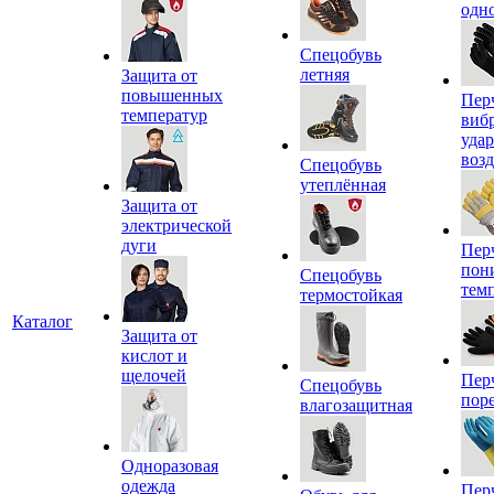
одн
Спецобувь
летняя
Защита от
повышенных
Пер
температур
виб
уда
воз
Спецобувь
утеплённая
Защита от
электрической
дуги
Пер
пон
Спецобувь
тем
термостойкая
Каталог
Защита от
кислот и
щелочей
Пер
Спецобувь
пор
влагозащитная
Одноразовая
одежда
Пер