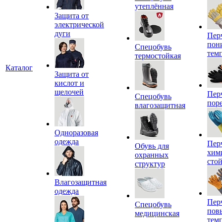
утеплённая
Защита от
электрической
дуги
Пер
пон
Спецобувь
тем
термостойкая
Каталог
Защита от
кислот и
щелочей
Пер
Спецобувь
пор
влагозащитная
Одноразовая
одежда
Пер
Обувь для
хим
охранных
сто
структур
Влагозащитная
одежда
Пер
Спецобувь
пов
медицинская
тем