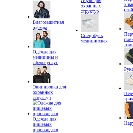
Обувь для
хим
охранных
сто
структур
Влагозащитная
одежда
Пер
Спецобувь
пов
медицинская
тем
Одежда для
медицины и
сферы услуг
Рук
Экипировка для
охранных
Пер
структур
три
Одежда для
Нар
пищевых
производств