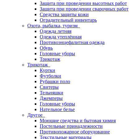
Защита при проведении высотных работ
Защита при проведении сварочных работ
Средства защиты кожи
Оградительный инвентарь
Охота, рыбалка, туризм
Одежда летняя
Одежда утеплённая
Противоэнцефалитная одежда
Обувь
Головные уборы
Трикотаж
Трикотаж
Куртки
Футболки
Рубашки поло
Свитеры
Тельняшки
Джемперы
Головные уборы
Нательное белье
Другое
Моющие средства и бытовая химия
Постельные принадлежности
Противопожарное оборудование
Текстильные материалы