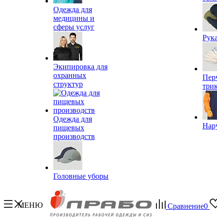
Одежда для
медицины и
сферы услуг
Рук
Экипировка для
охранных
Пер
структур
три
Одежда для
Нар
пищевых
производств
Головные уборы
МЕНЮ
Сравнение
0