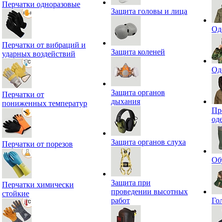
Перчатки одноразовые
Защита головы и лица
Од
Перчатки от вибраций и
Защита коленей
ударных воздействий
Од
Защита органов
Перчатки от
дыхания
пониженных температур
Пр
од
Защита органов слуха
Перчатки от порезов
Об
Защита при
Перчатки химически
проведении высотных
стойкие
работ
Го