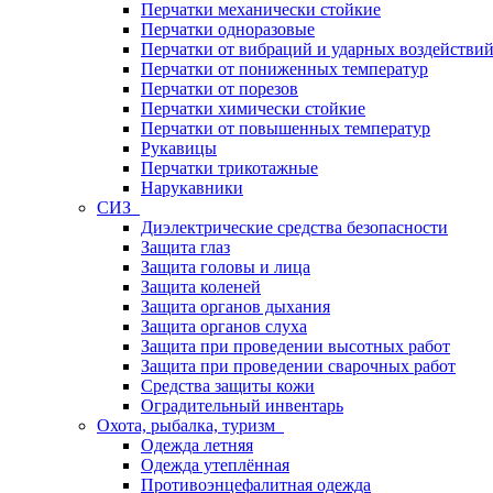
Перчатки механически стойкие
Перчатки одноразовые
Перчатки от вибраций и ударных воздействи
Перчатки от пониженных температур
Перчатки от порезов
Перчатки химически стойкие
Перчатки от повышенных температур
Рукавицы
Перчатки трикотажные
Нарукавники
СИЗ
Диэлектрические средства безопасности
Защита глаз
Защита головы и лица
Защита коленей
Защита органов дыхания
Защита органов слуха
Защита при проведении высотных работ
Защита при проведении сварочных работ
Средства защиты кожи
Оградительный инвентарь
Охота, рыбалка, туризм
Одежда летняя
Одежда утеплённая
Противоэнцефалитная одежда