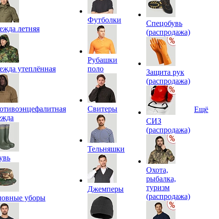
Футболки
Спецобувь
ежда летняя
(распродажа)
Рубашки
ежда утеплённая
поло
Защита рук
(распродажа)
отивоэнцефалитная
Свитеры
Ещё
ежда
СИЗ
(распродажа)
Тельняшки
увь
Охота,
рыбалка,
туризм
Джемперы
(распродажа)
ловные уборы