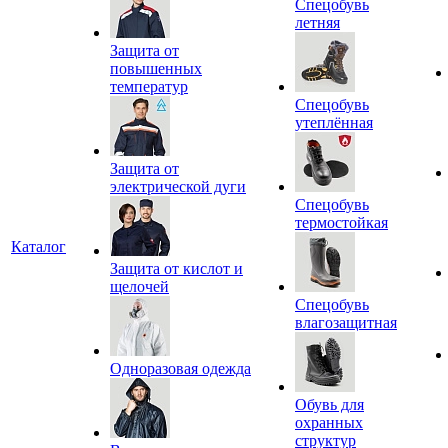
Спецобувь
летняя
Защита от
повышенных
температур
Спецобувь
утеплённая
Защита от
электрической дуги
Спецобувь
термостойкая
Каталог
Защита от кислот и
щелочей
Спецобувь
влагозащитная
Одноразовая одежда
Обувь для
охранных
структур