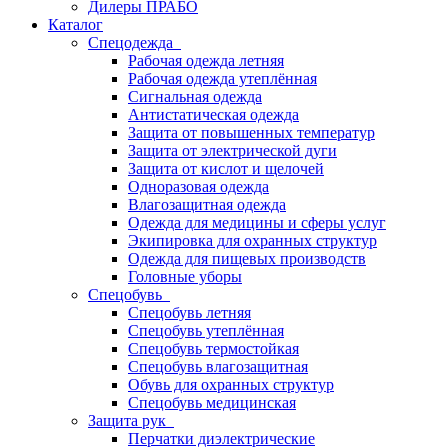
Дилеры ПРАБО
Каталог
Спецодежда
Рабочая одежда летняя
Рабочая одежда утеплённая
Сигнальная одежда
Антистатическая одежда
Защита от повышенных температур
Защита от электрической дуги
Защита от кислот и щелочей
Одноразовая одежда
Влагозащитная одежда
Одежда для медицины и сферы услуг
Экипировка для охранных структур
Одежда для пищевых производств
Головные уборы
Спецобувь
Спецобувь летняя
Спецобувь утеплённая
Спецобувь термостойкая
Спецобувь влагозащитная
Обувь для охранных структур
Спецобувь медицинская
Защита рук
Перчатки диэлектрические