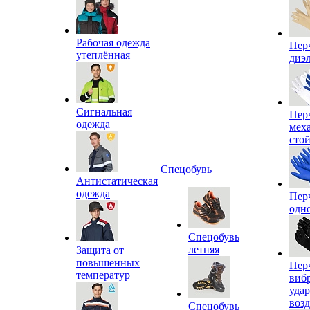
Рабочая одежда
Пер
утеплённая
диэ
Сигнальная
Пер
одежда
мех
сто
Спецобувь
Антистатическая
одежда
Пер
одн
Спецобувь
летняя
Защита от
повышенных
Пер
температур
виб
уда
воз
Спецобувь