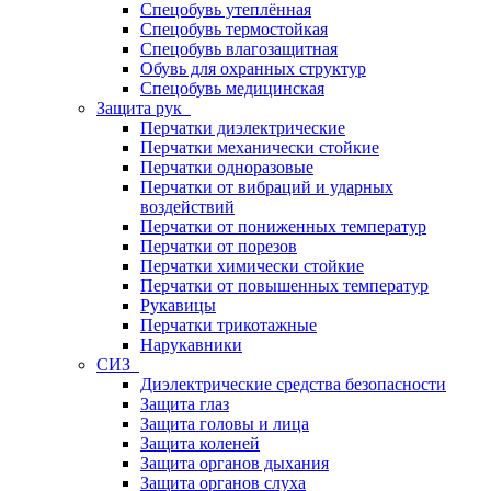
Спецобувь утеплённая
Спецобувь термостойкая
Спецобувь влагозащитная
Обувь для охранных структур
Спецобувь медицинская
Защита рук
Перчатки диэлектрические
Перчатки механически стойкие
Перчатки одноразовые
Перчатки от вибраций и ударных
воздействий
Перчатки от пониженных температур
Перчатки от порезов
Перчатки химически стойкие
Перчатки от повышенных температур
Рукавицы
Перчатки трикотажные
Нарукавники
СИЗ
Диэлектрические средства безопасности
Защита глаз
Защита головы и лица
Защита коленей
Защита органов дыхания
Защита органов слуха