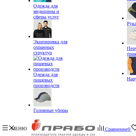
Одежда для
медицины и
сферы услуг
Рук
Экипировка для
охранных
Пер
структур
три
Одежда для
Нар
пищевых
производств
Головные уборы
МЕНЮ
Сравнение
0