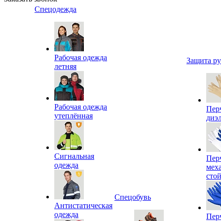
Спецодежда
Рабочая одежда
Защита р
летняя
Рабочая одежда
Пер
утеплённая
диэ
Сигнальная
Пер
одежда
мех
сто
Спецобувь
Антистатическая
одежда
Пер