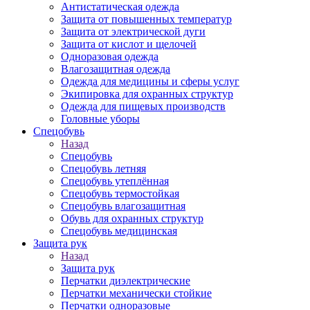
Антистатическая одежда
Защита от повышенных температур
Защита от электрической дуги
Защита от кислот и щелочей
Одноразовая одежда
Влагозащитная одежда
Одежда для медицины и сферы услуг
Экипировка для охранных структур
Одежда для пищевых производств
Головные уборы
Спецобувь
Назад
Спецобувь
Спецобувь летняя
Спецобувь утеплённая
Спецобувь термостойкая
Спецобувь влагозащитная
Обувь для охранных структур
Спецобувь медицинская
Защита рук
Назад
Защита рук
Перчатки диэлектрические
Перчатки механически стойкие
Перчатки одноразовые