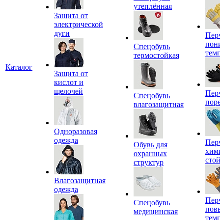
утеплённая
Защита от
электрической
дуги
Пер
пон
Спецобувь
тем
термостойкая
Каталог
Защита от
кислот и
щелочей
Пер
Спецобувь
пор
влагозащитная
Одноразовая
одежда
Пер
Обувь для
хим
охранных
сто
структур
Влагозащитная
одежда
Пер
Спецобувь
пов
медицинская
тем