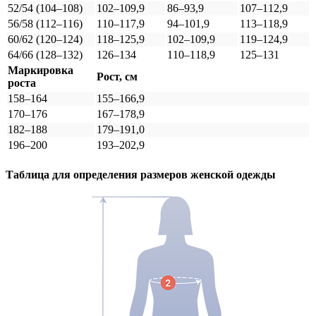
52/54 (104–108)
102–109,9
86–93,9
107–112,9
56/58 (112–116)
110–117,9
94–101,9
113–118,9
60/62 (120–124)
118–125,9
102–109,9
119–124,9
64/66 (128–132)
126–134
110–118,9
125–131
Маркировка
Рост, см
роста
158–164
155–166,9
170–176
167–178,9
182–188
179–191,0
196–200
193–202,9
Таблица для определения размеров
женской
одежды