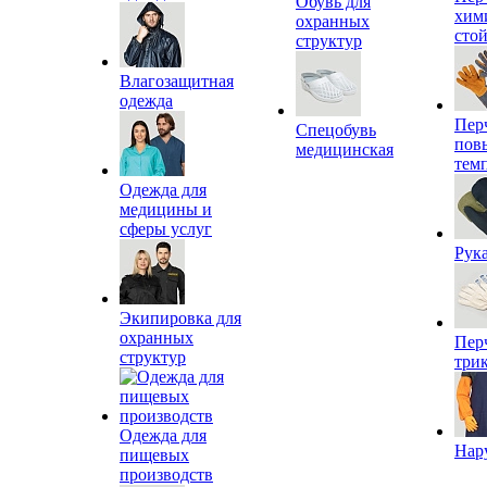
Обувь для
хим
охранных
сто
структур
Влагозащитная
одежда
Пер
Спецобувь
пов
медицинская
тем
Одежда для
медицины и
сферы услуг
Рук
Экипировка для
охранных
Пер
структур
три
Одежда для
Нар
пищевых
производств