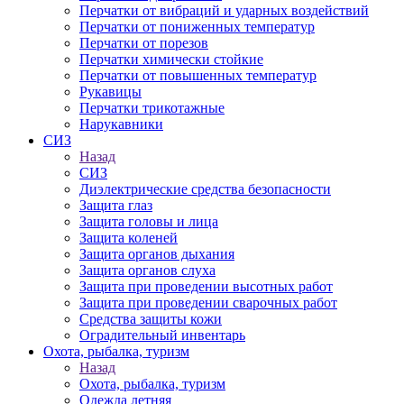
Перчатки от вибраций и ударных воздействий
Перчатки от пониженных температур
Перчатки от порезов
Перчатки химически стойкие
Перчатки от повышенных температур
Рукавицы
Перчатки трикотажные
Нарукавники
СИЗ
Назад
СИЗ
Диэлектрические средства безопасности
Защита глаз
Защита головы и лица
Защита коленей
Защита органов дыхания
Защита органов слуха
Защита при проведении высотных работ
Защита при проведении сварочных работ
Средства защиты кожи
Оградительный инвентарь
Охота, рыбалка, туризм
Назад
Охота, рыбалка, туризм
Одежда летняя