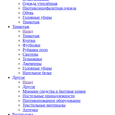
Одежда утеплённая
Противоэнцефалитная одежда
Обувь
Головные уборы
Трикотаж
Трикотаж
Назад
Трикотаж
Куртки
Футболки
Рубашки поло
Свитеры
Тельняшки
Джемперы
Головные уборы
Нательное белье
Другое
Назад
Другое
Моющие средства и бытовая химия
Постельные принадлежности
Противопожарное оборудование
Текстильные материалы
Аптечки
Распродажа