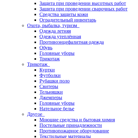
Защита при проведении высотных работ
Защита при проведении сварочных работ
Средства защиты кожи
Оградительный инвентарь
Охота, рыбалка, туризм
Одежда летняя
Одежда утеплённая
Противоэнцефалитная одежда
Обувь
Головные уборы
Трикотаж
Трикотаж
Куртки
Футболки
Рубашки поло
Свитеры
Тельняшки
Джемперы
Головные уборы
Нательное белье
Другое
Моющие средства и бытовая химия
Постельные принадлежности
Противопожарное оборудование
Текстильные материалы