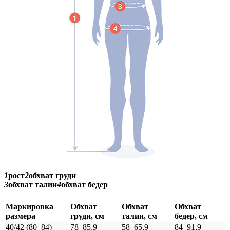
1
рост
2
обхват груди
3
обхват талии
4
обхват бедер
Маркировка
Обхват
Обхват
Обхват
размера
груди, см
талии, см
бедер, см
40/42 (80–84)
78–85,9
58–65,9
84–91,9