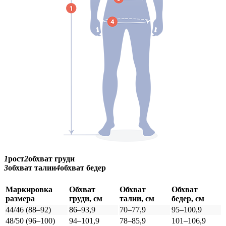
1
рост
2
обхват груди
3
обхват талии
4
обхват бедер
Маркировка
Обхват
Обхват
Обхват
размера
груди, см
талии, см
бедер, см
44/46 (88–92)
86–93,9
70–77,9
95–100,9
48/50 (96–100)
94–101,9
78–85,9
101–106,9