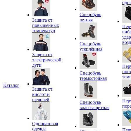
одн
Спецобувь
летняя
Защита от
повышенных
Пер
температур
виб
уда
воз
Спецобувь
утеплённая
Защита от
электрической
дуги
Пер
пон
Спецобувь
тем
термостойкая
Каталог
Защита от
кислот и
щелочей
Пер
Спецобувь
пор
влагозащитная
Одноразовая
одежда
Пер