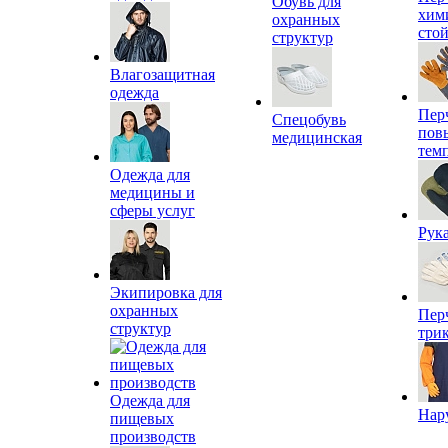
Обувь для
хим
охранных
сто
структур
Влагозащитная
одежда
Пер
Спецобувь
пов
медицинская
тем
Одежда для
медицины и
сферы услуг
Рук
Экипировка для
охранных
Пер
структур
три
Одежда для
Нар
пищевых
производств