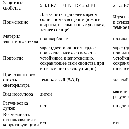
Защитные
5-3,1 RZ 1 FT N - RZ 253 FT
2-1,2 R
свойства
Для защиты при очень ярком
Идеальн
солнечном освещении (южные
Применение
в сумер
широты, высокогорные условия,
тёмное 
летнее солнце)
Материл
поликарбонат
полика
защитного стекла
super (двустороннее твердое
super (
покрытие высокого качества
покрыти
Покрытие
устойчивое к запотеванию,
устойчи
сохраняющее свои свойства при
сохраня
интенсивной эксплуатации)
интенси
Цвет защитного
стекла-
темно-серый (5-3,1)
желтый 
светофильтра
мягкий 
Вид носоупора
литой
регули
Регулировка
нет
по длин
дужек
Возможность
использования с
нет
нет
корригирующими