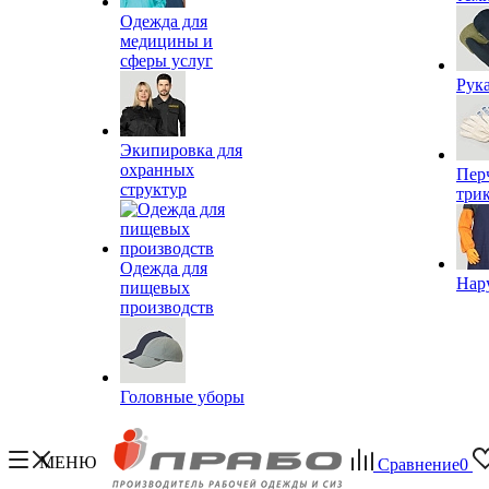
Одежда для
медицины и
сферы услуг
Рук
Экипировка для
охранных
Пер
структур
три
Одежда для
Нар
пищевых
производств
Головные уборы
МЕНЮ
Сравнение
0