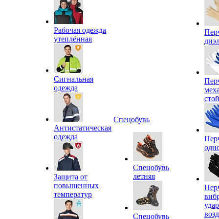
Рабочая одежда
Пер
утеплённая
диэ
Сигнальная
Пер
одежда
мех
сто
Спецобувь
Антистатическая
одежда
Пер
одн
Спецобувь
летняя
Защита от
повышенных
Пер
температур
виб
уда
воз
Спецобувь