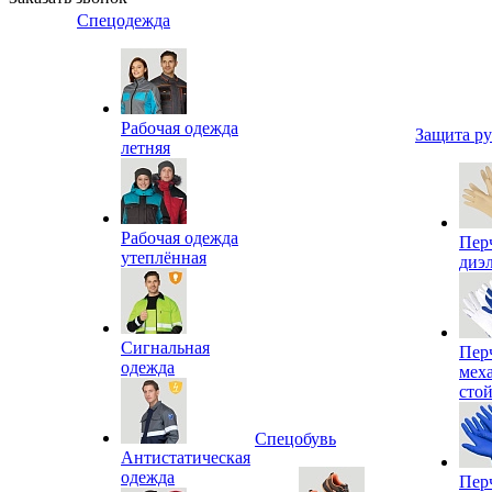
Спецодежда
Рабочая одежда
Защита р
летняя
Рабочая одежда
Пер
утеплённая
диэ
Сигнальная
Пер
одежда
мех
сто
Спецобувь
Антистатическая
одежда
Пер