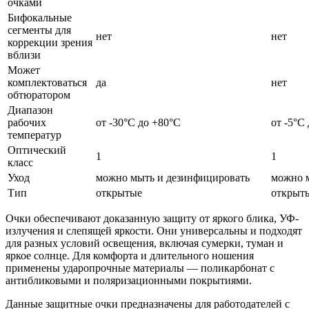
очками
Бифокальные
сегменты для
нет
нет
коррекции зрения
вблизи
Может
комплектоваться
да
нет
обтюратором
Диапазон
рабочих
от -30°C до +80°C
от -5°C
температур
Оптический
1
1
класс
Уход
можно мыть и дезинфицировать
можно 
Тип
открытые
открыт
Очки обеспечивают доказанную защиту от яркого блика, УФ-
излучения и слепящей яркости. Они универсальны и подходят
для разных условий освещения, включая сумерки, туман и
яркое солнце. Для комфорта и длительного ношения
применены ударопрочные материалы — поликарбонат с
антибликовыми и поляризационными покрытиями.
Данные защитные очки предназначены для работодателей с