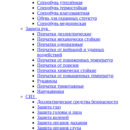
Спецобувь утеплённая
Спецобувь термостойкая
Спецобувь влагозащитная
Обувь для охранных структур
Спецобувь медицинская
Защита рук
Перчатки диэлектрические
Перчатки механически стойкие
Перчатки одноразовые
Перчатки от вибраций и ударных
воздействий
Перчатки от пониженных температур
Перчатки от порезов
Перчатки химически стойкие
Перчатки от повышенных температур
Рукавицы
Перчатки трикотажные
Нарукавники
СИЗ
Диэлектрические средства безопасности
Защита глаз
Защита головы и лица
Защита коленей
Защита органов дыхания
Защита органов слуха