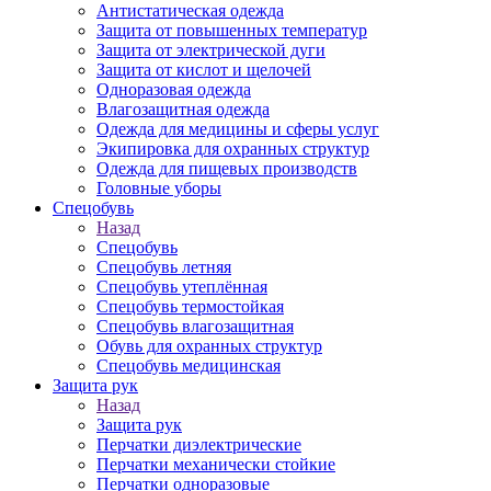
Антистатическая одежда
Защита от повышенных температур
Защита от электрической дуги
Защита от кислот и щелочей
Одноразовая одежда
Влагозащитная одежда
Одежда для медицины и сферы услуг
Экипировка для охранных структур
Одежда для пищевых производств
Головные уборы
Спецобувь
Назад
Спецобувь
Спецобувь летняя
Спецобувь утеплённая
Спецобувь термостойкая
Спецобувь влагозащитная
Обувь для охранных структур
Спецобувь медицинская
Защита рук
Назад
Защита рук
Перчатки диэлектрические
Перчатки механически стойкие
Перчатки одноразовые