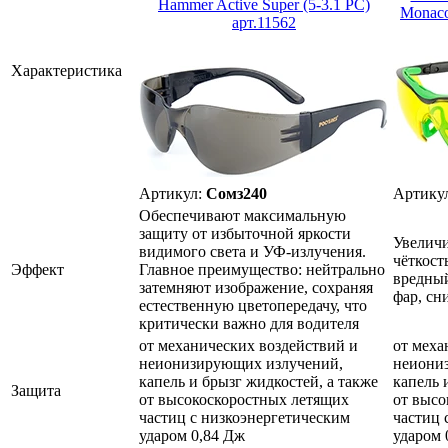
Hammer Active Super (5-3.1 PC)
Monaco
арт.11562
Характеристика
Артикул:
Сомз240
Артику
Обеспечивают максимальную
защиту от избыточной яркости
Увеличи
видимого света и УФ-излучения.
чёткост
Эффект
Главное преимущество: нейтрально
вредный
затемняют изображение, сохраняя
фар, сн
естественную цветопередачу, что
критически важно для водителя
от механических воздействий и
от меха
неионизирующих излучений,
неиони
капель и брызг жидкостей, а также
капель 
Защита
от высокоскоростных летящих
от высо
частиц с низкоэнергетическим
частиц 
ударом 0,84 Дж
ударом 