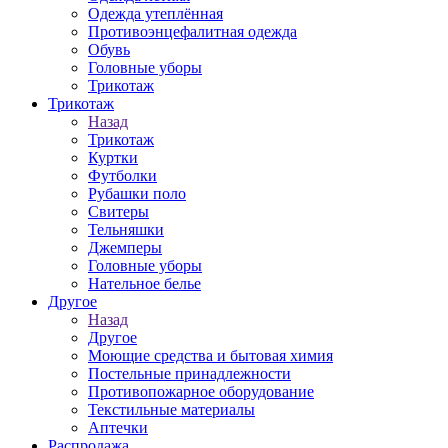
Одежда утеплённая
Противоэнцефалитная одежда
Обувь
Головные уборы
Трикотаж
Трикотаж
Назад
Трикотаж
Куртки
Футболки
Рубашки поло
Свитеры
Тельняшки
Джемперы
Головные уборы
Нательное белье
Другое
Назад
Другое
Моющие средства и бытовая химия
Постельные принадлежности
Противопожарное оборудование
Текстильные материалы
Аптечки
Распродажа