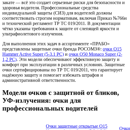
закате — всё это создает серьезные риски для безопасности и
здоровья водителя. Профессиональные средства
индивидуальной защиты (СИЗ) для водителей должны
соответствовать строгим нормативам, включая Приказ №766н
и технический регламент ТР ТС 019/2011. В документации
чётко указаны требования к защите от слепящей яркости и
ультрафиолетового излучения.
Для выполнения этих задач в ассортименте «ПРАБО»
представлены защитные очки бренда РОСОМЗ®:
очки О15
Hammer Active Super (5-3.1 PC)
и
очки О50 Monaco Super (2-
1,2 PC)
. Эти модели обеспечивают эффективную защиту и
комфорт при эксплуатации в различных условиях. Защитные
очки сертифицированы по ТР ТС 019/2011, что гарантирует
надёжную защиту и помогает избежать штрафов и
административной ответственности.
Модели очков с защитной от бликов,
УФ-излучения: очки для
профессиональных водителей
Очки защитные открытые О15
Очки