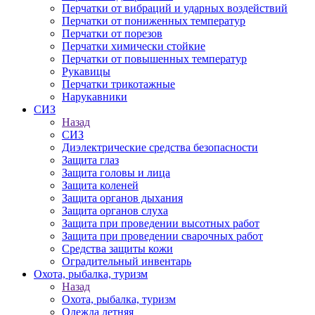
Перчатки от вибраций и ударных воздействий
Перчатки от пониженных температур
Перчатки от порезов
Перчатки химически стойкие
Перчатки от повышенных температур
Рукавицы
Перчатки трикотажные
Нарукавники
СИЗ
Назад
СИЗ
Диэлектрические средства безопасности
Защита глаз
Защита головы и лица
Защита коленей
Защита органов дыхания
Защита органов слуха
Защита при проведении высотных работ
Защита при проведении сварочных работ
Средства защиты кожи
Оградительный инвентарь
Охота, рыбалка, туризм
Назад
Охота, рыбалка, туризм
Одежда летняя