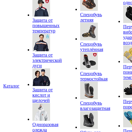
одн
Спецобувь
летняя
Защита от
повышенных
Пер
температур
виб
уда
воз
Спецобувь
утеплённая
Защита от
электрической
дуги
Пер
пон
Спецобувь
тем
термостойкая
Каталог
Защита от
кислот и
щелочей
Пер
Спецобувь
пор
влагозащитная
Одноразовая
одежда
Пер