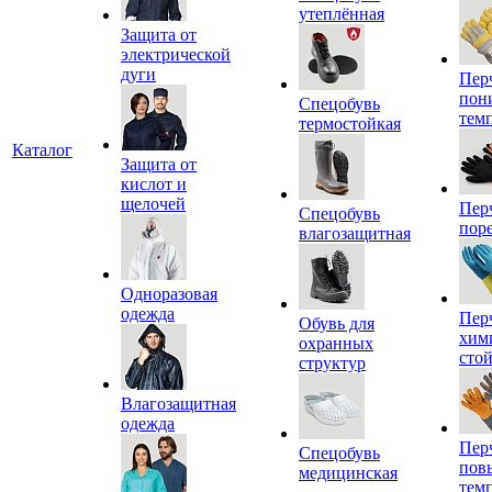
утеплённая
Защита от
электрической
дуги
Пер
пон
Спецобувь
тем
термостойкая
Каталог
Защита от
кислот и
щелочей
Пер
Спецобувь
пор
влагозащитная
Одноразовая
одежда
Пер
Обувь для
хим
охранных
сто
структур
Влагозащитная
одежда
Пер
Спецобувь
пов
медицинская
тем