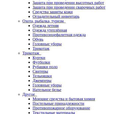
Защита при проведении высотных работ
Защита при проведении сварочных работ
Средства защиты кожи
Оградительный инвентарь
Охота, рыбалка, туризм
Одежда летняя
Одежда утеплённая
Противоэнцефалитная одежда
Обувь
Головные уборы
Трикотаж
Трикотаж
Куртки
Футболки
Рубашки поло
Свитеры
Тельняшки
Джемперы
Головные уборы
Нательное белье
Другое
Моющие средства и бытовая химия
Постельные принадлежности
Противопожарное оборудование
Текстильные материалы