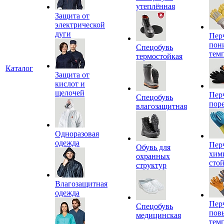
утеплённая
Защита от
электрической
дуги
Пер
пон
Спецобувь
тем
термостойкая
Каталог
Защита от
кислот и
щелочей
Пер
Спецобувь
пор
влагозащитная
Одноразовая
одежда
Пер
Обувь для
хим
охранных
сто
структур
Влагозащитная
одежда
Пер
Спецобувь
пов
медицинская
тем