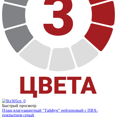
Быстрый просмотр
Плащ влагозащитный "Тайфун" нейлоновый с ПВХ-
покрытием серый