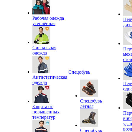
Рабочая одежда
Пер
утеплённая
диэ
Сигнальная
Пер
одежда
мех
сто
Спецобувь
Антистатическая
одежда
Пер
одн
Спецобувь
летняя
Защита от
повышенных
Пер
температур
виб
уда
воз
Спецобувь