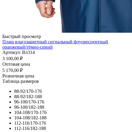
Быстрый просмотр
Плащ влагозащитный сигнальный флуоресцентный
оранжевый/тёмно-синий
Артикул: Вл314
3 100,00
₽
Оптовая цена
5 170,00
₽
Розничная цена
Таблица размеров
88-92/170-176
88-92/182-188
96-100/170-176
96-100/182-188
104-108/170-176
104-108/182-188
112-116/170-176
112-116/182-188