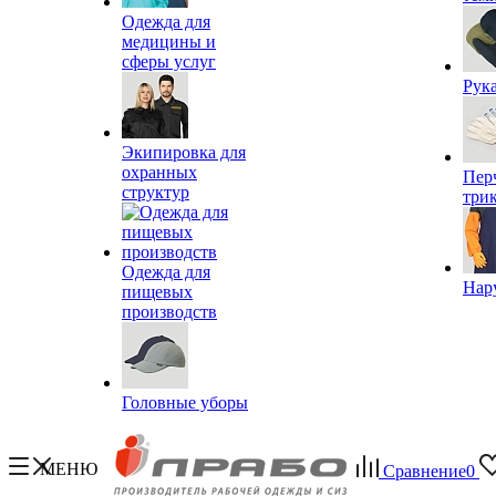
Одежда для
медицины и
сферы услуг
Рук
Экипировка для
охранных
Пер
структур
три
Одежда для
Нар
пищевых
производств
Головные уборы
МЕНЮ
Сравнение
0