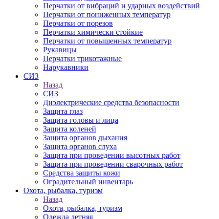
Перчатки от вибраций и ударных воздействий
Перчатки от пониженных температур
Перчатки от порезов
Перчатки химически стойкие
Перчатки от повышенных температур
Рукавицы
Перчатки трикотажные
Нарукавники
СИЗ
Назад
СИЗ
Диэлектрические средства безопасности
Защита глаз
Защита головы и лица
Защита коленей
Защита органов дыхания
Защита органов слуха
Защита при проведении высотных работ
Защита при проведении сварочных работ
Средства защиты кожи
Оградительный инвентарь
Охота, рыбалка, туризм
Назад
Охота, рыбалка, туризм
Одежда летняя