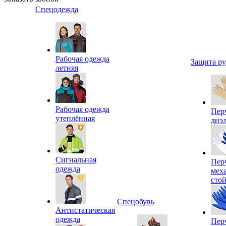
Спецодежда
Рабочая одежда
Защита р
летняя
Рабочая одежда
Пер
утеплённая
диэ
Сигнальная
Пер
одежда
мех
сто
Спецобувь
Антистатическая
одежда
Пер