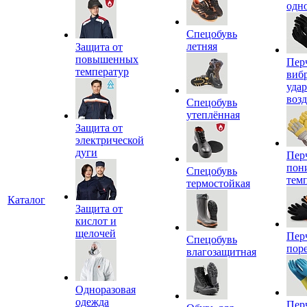
одн
Спецобувь
летняя
Защита от
повышенных
Пер
температур
виб
уда
воз
Спецобувь
утеплённая
Защита от
электрической
дуги
Пер
пон
Спецобувь
тем
термостойкая
Каталог
Защита от
кислот и
щелочей
Пер
Спецобувь
пор
влагозащитная
Одноразовая
одежда
Пер