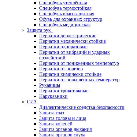
Спецобувь утеплённая
Спецобувь термостойкая
Спецобувь влагозащитная
Обувь для охранных структур
Спецобувь медицинская
Защита рук
Перчатки диэлектрические
Перчатки механически стойкие
Перчатки одноразовые
Перчатки от вибраций и ударных
воздействий
Перчатки от пониженных температур
Перчатки от порезов
Перчатки химически стойкие
Перчатки от повышенных температур
Рукавицы
Перчатки трикотажные
Нарукавники
СИЗ
Диэлектрические средства безопасности
Защита глаз
Защита головы и лица
Защита коленей
Защита органов дыхания
Защита органов слуха