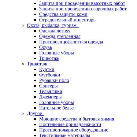
Защита при проведении высотных работ
Защита при проведении сварочных работ
Средства защиты кожи
Оградительный инвентарь
Охота, рыбалка, туризм
Одежда летняя
Одежда утеплённая
Противоэнцефалитная одежда
Обувь
Головные уборы
Трикотаж
Трикотаж
Куртки
Футболки
Рубашки поло
Свитеры
Тельняшки
Джемперы
Головные уборы
Нательное белье
Другое
Моющие средства и бытовая химия
Постельные принадлежности
Противопожарное оборудование
Текстильные материалы