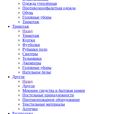
Одежда утеплённая
Противоэнцефалитная одежда
Обувь
Головные уборы
Трикотаж
Трикотаж
Назад
Трикотаж
Куртки
Футболки
Рубашки поло
Свитеры
Тельняшки
Джемперы
Головные уборы
Нательное белье
Другое
Назад
Другое
Моющие средства и бытовая химия
Постельные принадлежности
Противопожарное оборудование
Текстильные материалы
Аптечки
Распродажа