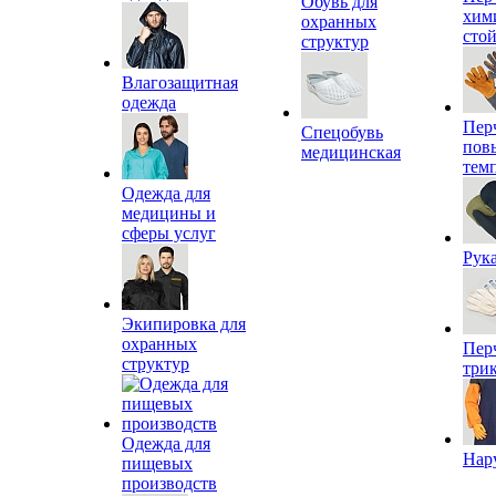
Обувь для
хим
охранных
сто
структур
Влагозащитная
одежда
Пер
Спецобувь
пов
медицинская
тем
Одежда для
медицины и
сферы услуг
Рук
Экипировка для
охранных
Пер
структур
три
Одежда для
Нар
пищевых
производств