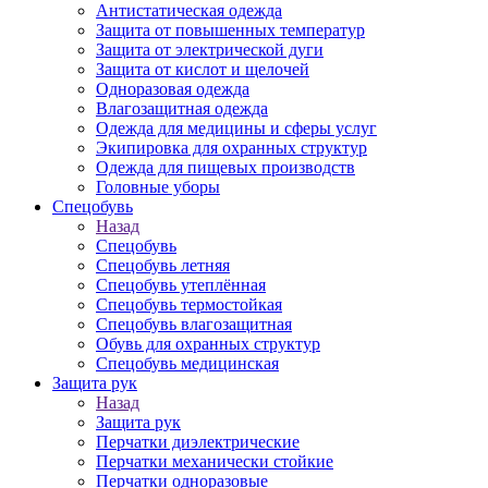
Антистатическая одежда
Защита от повышенных температур
Защита от электрической дуги
Защита от кислот и щелочей
Одноразовая одежда
Влагозащитная одежда
Одежда для медицины и сферы услуг
Экипировка для охранных структур
Одежда для пищевых производств
Головные уборы
Спецобувь
Назад
Спецобувь
Спецобувь летняя
Спецобувь утеплённая
Спецобувь термостойкая
Спецобувь влагозащитная
Обувь для охранных структур
Спецобувь медицинская
Защита рук
Назад
Защита рук
Перчатки диэлектрические
Перчатки механически стойкие
Перчатки одноразовые